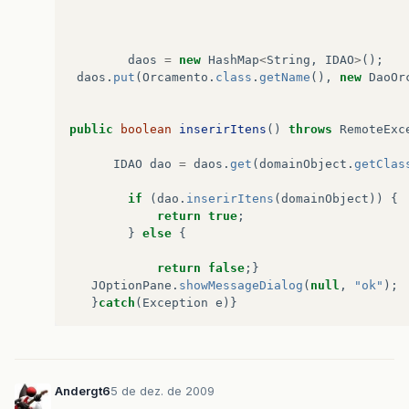
daos
=
new
HashMap
<
String
,
IDAO
>
();
daos
.
put
(
Orcamento
.
class
.
getName
(),
new
DaoOr
public
boolean
inserirItens
()
throws
RemoteExc
IDAO
dao
=
daos
.
get
(
domainObject
.
getClas
if
(
dao
.
inserirItens
(
domainObject
))
{
return
true
;
}
else
{
return
false
;}
JOptionPane
.
showMessageDialog
(
null
,
"ok"
);
}
catch
(
Exception
e
)}
Andergt6
5 de dez. de 2009