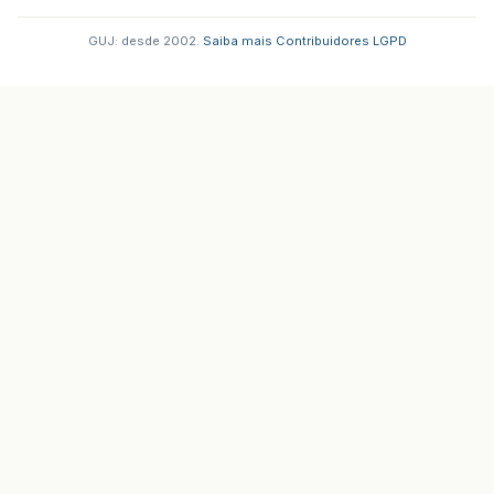
GUJ: desde 2002.
·
Saiba mais
·
Contribuidores
·
LGPD