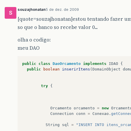
souzajhonatan
5 de dez. de 2009
S
[quote=souzajhonatan]estou tentando fazer um 
so que o banco so recebe valor 0...
olha o codigo:
meu DAO
public
class
DaoOrcamento
implements
IDAO
{
public
boolean
inserirItens
(
DomainObject
dom
try
{
Orcamento
orcamento
=
new
Orcament
Connection
conn
=
Conexao
.
getConne
String
sql
=
"INSERT INTO itens_orca