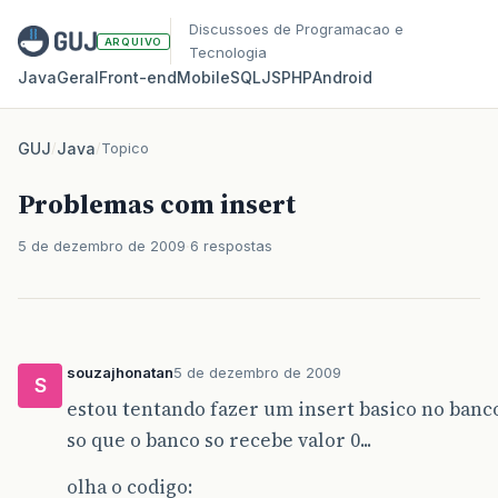
Discussoes de Programacao e
ARQUIVO
Tecnologia
Java
Geral
Front‑end
Mobile
SQL
JS
PHP
Android
GUJ
/
Java
/
Topico
Problemas com insert
5 de dezembro de 2009
6 respostas
souzajhonatan
5 de dezembro de 2009
S
estou tentando fazer um insert basico no banco.
so que o banco so recebe valor 0...
olha o codigo: