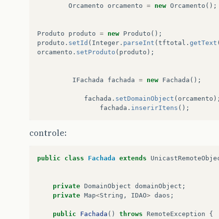
JOptionPane
.
showMessageDialog
(
null
Orcamento
orcamento
=
new
Orcamento
();
}
return
true
;
Produto
produto
=
new
Produto
();
produto
.
setId
(
Integer
.
parseInt
(
tftotal
.
getText
orcamento
.
setProduto
(
produto
);
IFachada
fachada
=
new
Fachada
();
fachada
.
setDomainObject
(
orcamento
)
fachada
.
inserirItens
();
controle:
public
class
Fachada
extends
UnicastRemoteObje
private
DomainObject
domainObject
;
private
Map
<
String
,
IDAO
>
daos
;
public
Fachada
()
throws
RemoteException
{