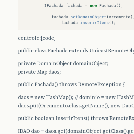
IFachada
fachada
=
new
Fachada
();
fachada
.
setDomainObject
(
orcamento
)
fachada
.
inserirItens
();
controle:[code]
public class Fachada extends UnicastRemoteOb
private DomainObject domainObject;
private Map
daos;
public Fachada() throws RemoteException {
daos = new HashMap
(); // dominio = new Hash
daos.put(Orcamento.class.getName(), new Dao
public boolean inserirItens() throws RemoteE
IDAO dao = daos.get(domainObject.getClass().g