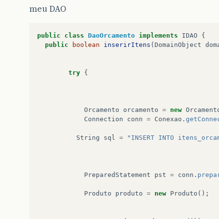
meu DAO
public
class
DaoOrcamento
implements
IDAO
{
public
boolean
inserirItens
(
DomainObject
dom
try
{
Orcamento
orcamento
=
new
Orcament
Connection
conn
=
Conexao
.
getConne
String
sql
=
"INSERT INTO itens_orca
PreparedStatement
pst
=
conn
.
prepa
Produto
produto
=
new
Produto
();