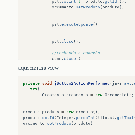
pst
.
setInt
(
1
,
produto
.
getId
());
orcamento
.
setProduto
(
produto
);
pst
.
executeUpdate
();
pst
.
close
();
//Fechando a conexão
conn
.
close
();
aqui minha view
}
catch
(
Exception
e
)
{
private
void
jButton2ActionPerformed
(
java
.
awt
.
e
.
printStackTrace
();
try
{
JOptionPane
.
showMessageDialog
(
null
Orcamento
orcamento
=
new
Orcamento
();
}
return
true
;
Produto
produto
=
new
Produto
();
produto
.
setId
(
Integer
.
parseInt
(
tftotal
.
getText
orcamento
.
setProduto
(
produto
);