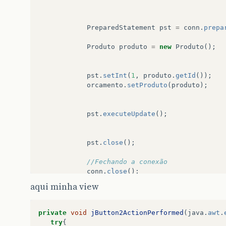
PreparedStatement
pst
=
conn
.
prepa
Produto
produto
=
new
Produto
();
pst
.
setInt
(
1
,
produto
.
getId
());
orcamento
.
setProduto
(
produto
);
pst
.
executeUpdate
();
pst
.
close
();
//Fechando a conexão
conn
.
close
();
aqui minha view
}
catch
(
Exception
e
)
{
private
void
jButton2ActionPerformed
(
java
.
awt
.
e
.
printStackTrace
();
try
{