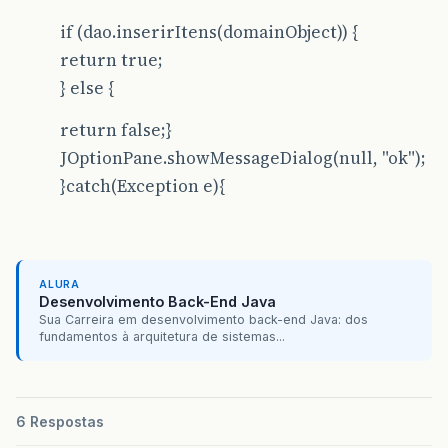
if (dao.inserirItens(domainObject)) {
return true;
} else {
return false;}
JOptionPane.showMessageDialog(null, "ok");
}catch(Exception e){
ALURA
Desenvolvimento Back-End Java
Sua Carreira em desenvolvimento back-end Java: dos
fundamentos à arquitetura de sistemas...
6 Respostas