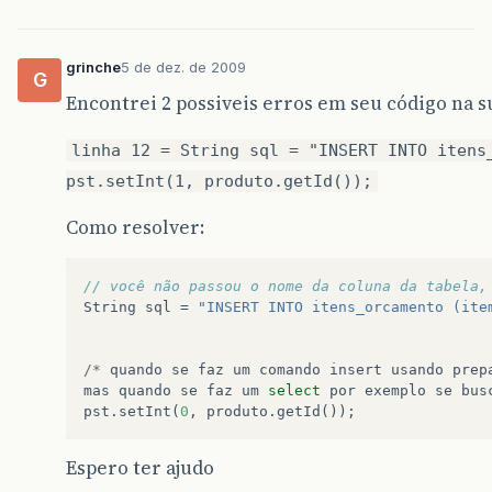
grinche
5 de dez. de 2009
G
Encontrei 2 possiveis erros em seu código na
linha 12 = String sql = "INSERT INTO itens
pst.setInt(1, produto.getId());
Como resolver:
// você não passou o nome da coluna da tabela,
String
sql
=
"INSERT INTO itens_orcamento (ite
/*
quando
se
faz
um
comando
insert
usando
prep
mas
quando
se
faz
um
select
por
exemplo
se
bus
pst
.
setInt
(
0
,
produto
.
getId
());
Espero ter ajudo