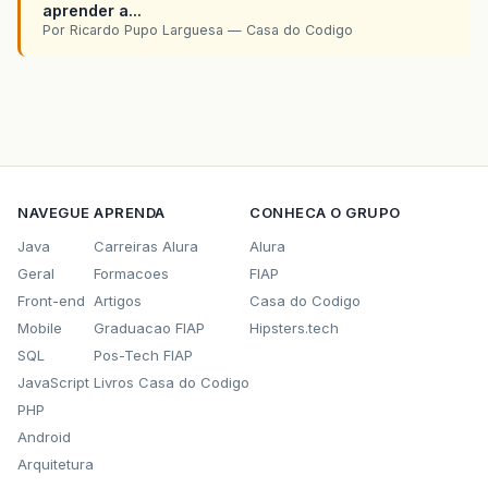
aprender a...
Por Ricardo Pupo Larguesa — Casa do Codigo
NAVEGUE
APRENDA
CONHECA O GRUPO
Java
Carreiras Alura
Alura
Geral
Formacoes
FIAP
Front-end
Artigos
Casa do Codigo
Mobile
Graduacao FIAP
Hipsters.tech
SQL
Pos-Tech FIAP
JavaScript
Livros Casa do Codigo
PHP
Android
Arquitetura