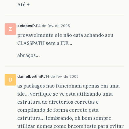
Até +
zelopesPJ
14 de fev. de 2005
Z
provavelmente ele não esta achando seu
CLASSPATH sem a IDE…
abraços…
danielbertiniPJ
14 de fev. de 2005
D
as packages nao funcionam apenas em uma
ide… verifique se vc esta utilizando uma
estrutura de diretorios corretas e
compilando de forma correte esta
estrutura… lembrando, eh bom sempre
utilizar nomes como br.com.teste para evitar