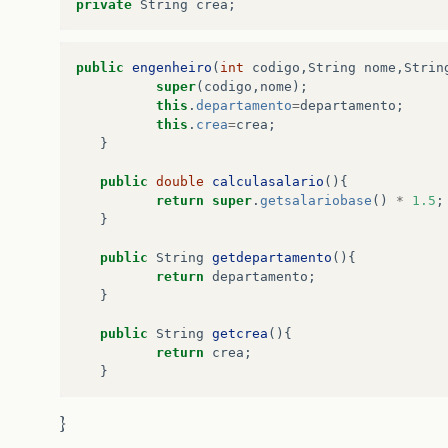
private
String
crea
;
public
engenheiro
(
int
codigo
,
String
nome
,
Strin
super
(
codigo
,
nome
);
this
.
departamento
=
departamento
;
this
.
crea
=
crea
;
}
public
double
calculasalario
(){
return
super
.
getsalariobase
()
*
1.5
;
}
public
String
getdepartamento
(){
return
departamento
;
}
public
String
getcrea
(){
return
crea
;
}
}