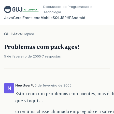
Discussoes de Programacao e
ARQUIVO
Tecnologia
Java
Geral
Front‑end
Mobile
SQL
JS
PHP
Android
GUJ
/
Java
/
Topico
Problemas com packages!
5 de fevereiro de 2005
7 respostas
NewUserPJ
5 de fevereiro de 2005
N
Estou com um problemas com pacotes, mas é di
que vi aqui …
criei uma classe chamada empregado e a salvei