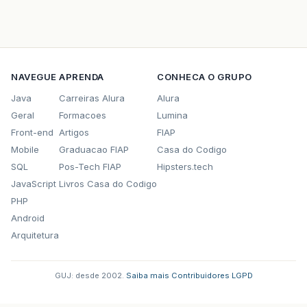
NAVEGUE
APRENDA
CONHECA O GRUPO
Java
Carreiras Alura
Alura
Geral
Formacoes
Lumina
Front-end
Artigos
FIAP
Mobile
Graduacao FIAP
Casa do Codigo
SQL
Pos-Tech FIAP
Hipsters.tech
JavaScript
Livros Casa do Codigo
PHP
Android
Arquitetura
GUJ: desde 2002.
·
Saiba mais
·
Contribuidores
·
LGPD