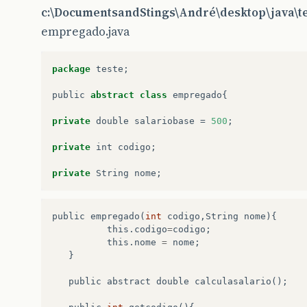
c:\DocumentsandStings\André\desktop\java\t
empregado.java
package
teste
;
public
abstract
class
empregado
{
private
double
salariobase
=
500
;
private
int
codigo
;
private
String
nome
;
public
empregado
(
int
codigo
,
String
nome
){
this
.
codigo
=
codigo
;
this
.
nome
=
nome
;
}
public
abstract
double
calculasalario
();