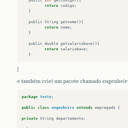
public
int
getcodigo
(){
return
codigo
;
}
public
String
getnome
(){
return
nome
;
}
public
double
getsalariobase
(){
return
salariobase
;
}
}
e também criei um pacote chamado engenheiro
package
teste
;
public
class
engenheiro
extends
empregado
{
private
String
departamento
;