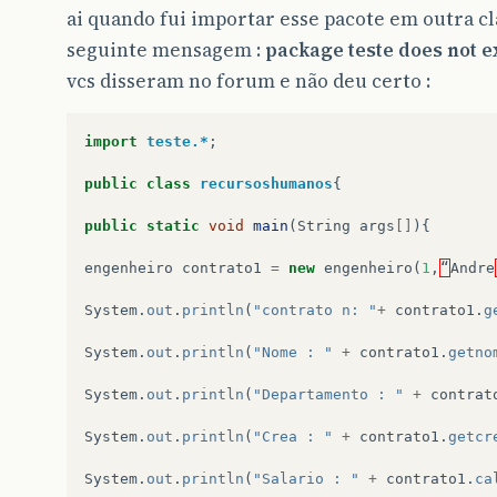
ai quando fui importar esse pacote em outra cl
seguinte mensagem :
package teste does not e
vcs disseram no forum e não deu certo :
import
teste.*
;
public
class
recursoshumanos
{
public
static
void
main
(
String
args
[]
){
engenheiro
contrato1
=
new
engenheiro
(
1
,
“
Andre
System
.
out
.
println
(
"contrato n: "
+
contrato1
.
g
System
.
out
.
println
(
"Nome : "
+
contrato1
.
getno
System
.
out
.
println
(
"Departamento : "
+
contrat
System
.
out
.
println
(
"Crea : "
+
contrato1
.
getcr
System
.
out
.
println
(
"Salario : "
+
contrato1
.
ca