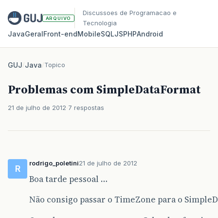
Discussoes de Programacao e
ARQUIVO
Tecnologia
Java
Geral
Front‑end
Mobile
SQL
JS
PHP
Android
GUJ
/
Java
/
Topico
Problemas com SimpleDataFormat
21 de julho de 2012
7 respostas
rodrigo_poletini
21 de julho de 2012
R
Boa tarde pessoal …
Não consigo passar o TimeZone para o Simple