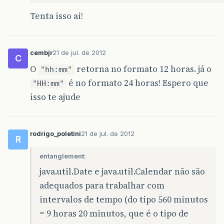
Tenta isso ai!
cembjr
21 de jul. de 2012
C
O
retorna no formato 12 horas. já o
"hh:mm"
é no formato 24 horas! Espero que
"HH:mm"
isso te ajude
rodrigo_poletini
21 de jul. de 2012
R
entanglement:
java.util.Date e java.util.Calendar não são
adequados para trabalhar com
intervalos de tempo (do tipo 560 minutos
= 9 horas 20 minutos, que é o tipo de