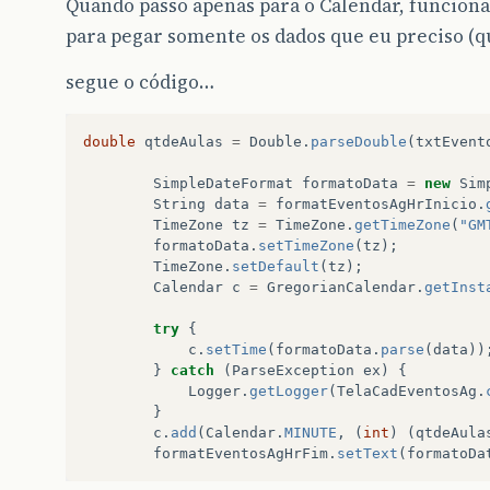
Quando passo apenas para o Calendar, funcion
para pegar somente os dados que eu preciso (q
segue o código…
double
qtdeAulas
=
Double
.
parseDouble
(
txtEvent
SimpleDateFormat
formatoData
=
new
Sim
String
data
=
formatEventosAgHrInicio
.
TimeZone
tz
=
TimeZone
.
getTimeZone
(
"GM
formatoData
.
setTimeZone
(
tz
);
TimeZone
.
setDefault
(
tz
);
Calendar
c
=
GregorianCalendar
.
getInst
try
{
c
.
setTime
(
formatoData
.
parse
(
data
))
}
catch
(
ParseException
ex
)
{
Logger
.
getLogger
(
TelaCadEventosAg
.
}
c
.
add
(
Calendar
.
MINUTE
,
(
int
)
(
qtdeAula
formatEventosAgHrFim
.
setText
(
formatoDa