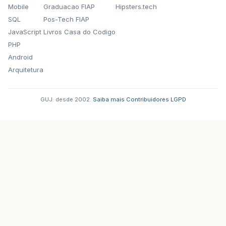
Mobile
Graduacao FIAP
Hipsters.tech
SQL
Pos-Tech FIAP
JavaScript
Livros Casa do Codigo
PHP
Android
Arquitetura
GUJ: desde 2002.
·
Saiba mais
·
Contribuidores
·
LGPD