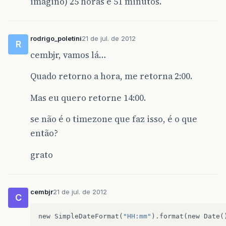
imagino) 25 horas e 51 minutos.
rodrigo_poletini
21 de jul. de 2012
R
cembjr, vamos lá…
Quado retorno a hora, me retorna 2:00.
Mas eu quero retorne 14:00.
se não é o timezone que faz isso, é o que
então?
grato
cembjr
21 de jul. de 2012
C
new
SimpleDateFormat
(
"HH:mm"
).
format
(
new
Date
(