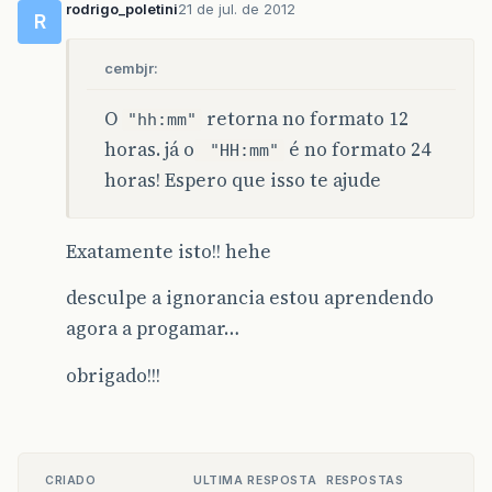
rodrigo_poletini
21 de jul. de 2012
R
cembjr:
O
retorna no formato 12
"hh:mm"
horas. já o
é no formato 24
"HH:mm"
horas! Espero que isso te ajude
Exatamente isto!! hehe
desculpe a ignorancia estou aprendendo
agora a progamar…
obrigado!!!
CRIADO
ULTIMA RESPOSTA
RESPOSTAS