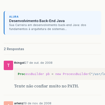
ALURA
Desenvolvimento Back-End Java
Sua Carreira em desenvolvimento back-end Java: dos
fundamentos à arquitetura de sistemas...
2 Respostas
thingol
27 de out. de 2008
T
Proc
essBuilder
pb
=
new
ProcessBuilder
(
"/usr/l
Tente não confiar muito no PATH.
arlenz
19 de nov. de 2008