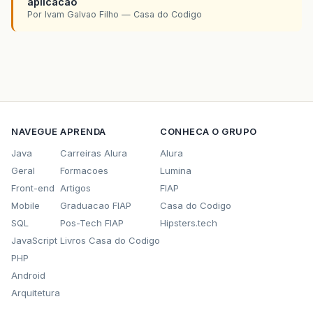
aplicacao
Por Ivam Galvao Filho — Casa do Codigo
NAVEGUE
APRENDA
CONHECA O GRUPO
Java
Carreiras Alura
Alura
Geral
Formacoes
Lumina
Front-end
Artigos
FIAP
Mobile
Graduacao FIAP
Casa do Codigo
SQL
Pos-Tech FIAP
Hipsters.tech
JavaScript
Livros Casa do Codigo
PHP
Android
Arquitetura