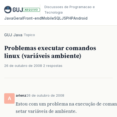
Discussoes de Programacao e
ARQUIVO
Tecnologia
Java
Geral
Front‑end
Mobile
SQL
JS
PHP
Android
GUJ
/
Java
/
Topico
Problemas executar comandos
linux (variáveis ambiente)
26 de outubro de 2008
2 respostas
arlenz
26 de outubro de 2008
A
Estou com um problema na execução de comand
setar variáveis de ambiente.