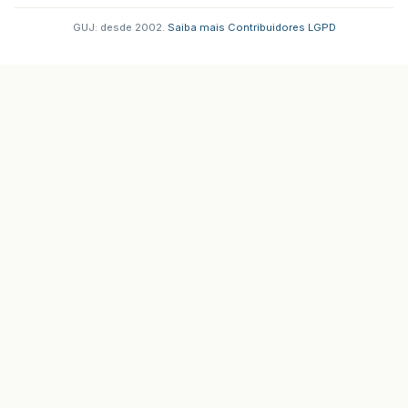
GUJ: desde 2002.
·
Saiba mais
·
Contribuidores
·
LGPD