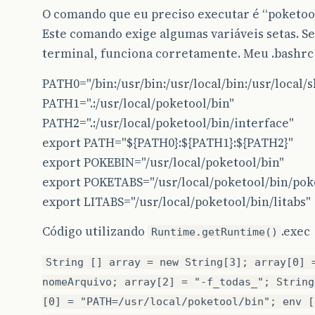
O comando que eu preciso executar é “poketool
Este comando exige algumas variáveis setas. S
terminal, funciona corretamente. Meu .bashrc 
PATH0="/bin:/usr/bin:/usr/local/bin:/usr/local/s
PATH1=".:/usr/local/poketool/bin"
PATH2=".:/usr/local/poketool/bin/interface"
export PATH="${PATH0}:${PATH1}:${PATH2}"
export POKEBIN="/usr/local/poketool/bin"
export POKETABS="/usr/local/poketool/bin/pok
export LITABS="/usr/local/poketool/bin/litabs"
Código utilizando
.exec
Runtime.getRuntime()
String [] array = new String[3]; array[0] 
nomeArquivo; array[2] = "-f_todas_"; String
[0] = "PATH=/usr/local/poketool/bin"; env [