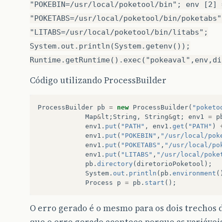
"POKEBIN=/usr/local/poketool/bin"; env [2] 
"POKETABS=/usr/local/poketool/bin/poketabs"
"LITABS=/usr/local/poketool/bin/litabs";
System.out.println(System.getenv());
Runtime.getRuntime().exec("pokeaval",env,di
Código utilizando ProcessBuilder
ProcessBuilder
pb
=
new
ProcessBuilder
(
"poketo
Map
&
lt
;
String
,
String
&
gt
;
env1
=
p
env1
.
put
(
"PATH"
,
env1
.
get
(
"PATH"
)
env1
.
put
(
"POKEBIN"
,
"/usr/local/pok
env1
.
put
(
"POKETABS"
,
"/usr/local/po
env1
.
put
(
"LITABS"
,
"/usr/local/poke
pb
.
directory
(
diretorioPoketool
);
System
.
out
.
println
(
pb
.
environment
(
Process
p
=
pb
.
start
();
O erro gerado é o mesmo para os dois trechos 
que o erro gerado acontece porque as variávei