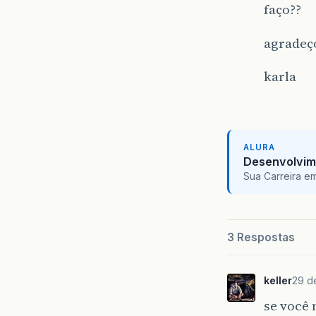
faço??
agradeç
karla
ALURA
Desenvolvim
Sua Carreira e
3 Respostas
keller
29 d
se você 