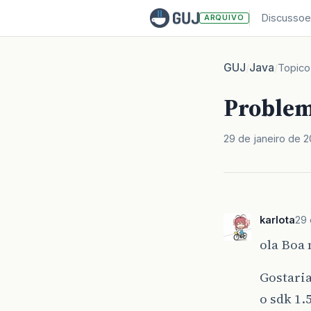
Discussoe
ARQUIVO
GUJ
Java
/
/
Topico
Problema
29 de janeiro de 
karlota
29 
ola Boa 
Gostaria
o sdk 1.