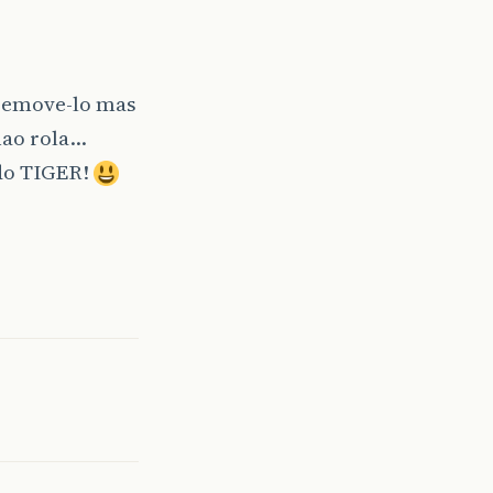
 remove-lo mas
nao rola…
 do TIGER!