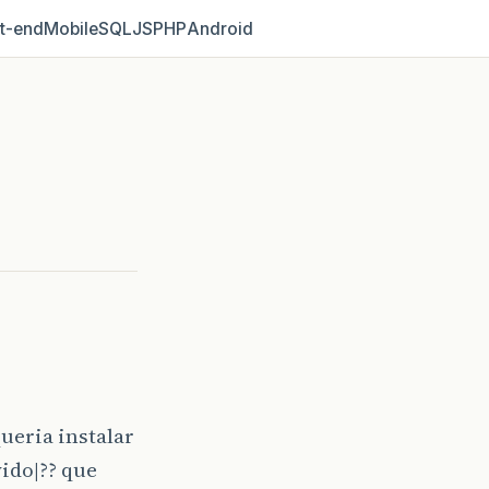
t‑end
Mobile
SQL
JS
PHP
Android
queria instalar
vido|?? que