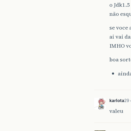
o Jdk1.5
não esq
se voce 
ai vai d
IMHO voc
boa sort
ainda
karlota
29 
valeu