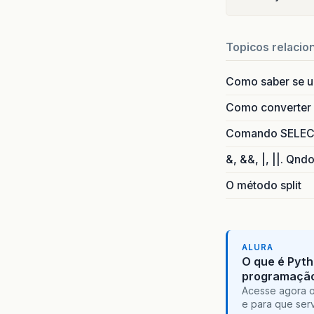
Topicos relacio
Como saber se 
Como converter i
Comando SELECT 
&, &&, |, ||. Qnd
O método split
ALURA
O que é Pyth
programaçã
Acesse agora o
e para que serv