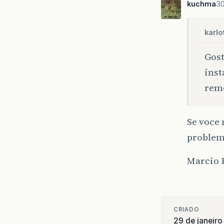
kuchma
30
karlo
Gost
inst
remo
Se voce 
problema
Marcio
CRIADO
29 de janeir