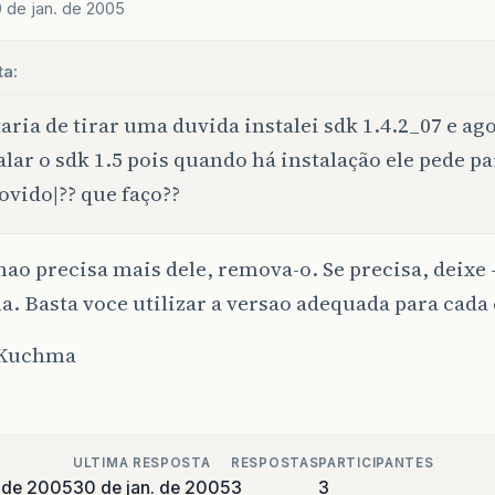
 de jan. de 2005
ta:
aria de tirar uma duvida instalei sdk 1.4.2_07 e ag
alar o sdk 1.5 pois quando há instalação ele pede pa
vido|?? que faço??
nao precisa mais dele, remova-o. Se precisa, deixe -
. Basta voce utilizar a versao adequada para cada 
 Kuchma
ULTIMA RESPOSTA
RESPOSTAS
PARTICIPANTES
o de 2005
30 de jan. de 2005
3
3