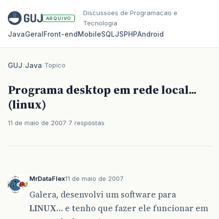
Discussoes de Programacao e
ARQUIVO
Tecnologia
Java
Geral
Front‑end
Mobile
SQL
JS
PHP
Android
GUJ
/
Java
/
Topico
Programa desktop em rede local...
(linux)
11 de maio de 2007
7 respostas
MrDataFlex
11 de maio de 2007
Galera, desenvolvi um software para
LINUX
… e tenho que fazer ele funcionar em