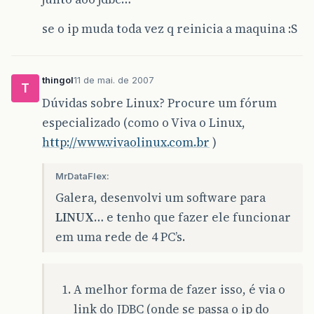
se o ip muda toda vez q reinicia a maquina :S
thingol
11 de mai. de 2007
T
Dúvidas sobre Linux? Procure um fórum
especializado (como o Viva o Linux,
http://www.vivaolinux.com.br
)
MrDataFlex:
Galera, desenvolvi um software para
LINUX
… e tenho que fazer ele funcionar
em uma rede de 4 PC’s.
A melhor forma de fazer isso, é via o
link do JDBC (onde se passa o ip do