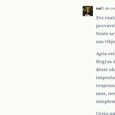
nel
3 de se
Fez exat
provavel
Neste se
um Obje
Após est
Regras d
deste ob
impostas
responsa
mas, nes
simples
Creio qu