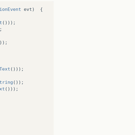
ionEvent
evt
)
{
t
()));
;
));
Text
()));
tring
());
xt
()));