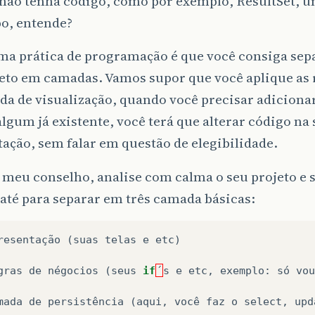
 não tenha código, como por exemplo, ResultSet, u
po, entende?
ma prática de programação é que você consiga sepa
jeto em camadas. Vamos supor que você aplique as 
da de visualização, quando você precisar adiciona
algum já existente, você terá que alterar código n
ação, sem falar em questão de elegibilidade.
 meu conselho, analise com calma o seu projeto e 
 até para separar em três camada básicas:
resentação
(
suas
telas
e
etc
)
gras
de
négocios
(
seus
if
´
s
e
etc
,
exemplo
:
só
vou
mada
de
persistência
(
aqui
,
você
faz
o
select
,
upd