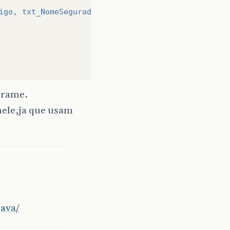
igo, txt_NomeSegurado, dt_Nascimento, cd_Sexo, cd
JFrame.
nele,ja que usam
ava/