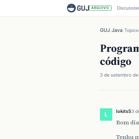
Discussoe
ARQUIVO
GUJ
Java
/
/
Topico
Program
código
3 de setembro de
lokits5
3 d
L
Bom dia 
Tenhu me