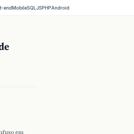
t‑end
Mobile
SQL
JS
PHP
Android
de
onfuso em