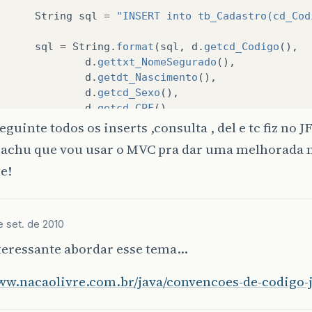
String
sql
=
"INSERT into tb_Cadastro(cd_Cod
sql
=
String
.
format
(
sql
,
d
.
getcd_Codigo
(),
d
.
gettxt_NomeSegurado
(),
d
.
getdt_Nascimento
(),
d
.
getcd_Sexo
(),
d
.
getcd_CPF
(),
d
.
gettxt_End
(),
seguinte todos os inserts ,consulta , del e tc fiz no 
d
.
gettxt_Bairro
(),
o achu que vou usar o MVC pra dar uma melhorada 
d
.
getcd_NumeroRes
(),
e!
d
.
gettxt_Complmento
(),
d
.
getcd_Produto
(),
d
.
getval_Premio
());
e set. de 2010
teressante abordar esse tema…
//System.out.println(sql);
pstm
=
con
.
prepareStatement
(
sql
);
pstm
.
executeUpdate
();
www.nacaolivre.com.br/java/convencoes-de-codigo-j
con
.
commit
();