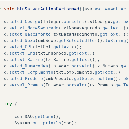
e
void
btnSalvarActionPerformed
(
java
.
awt
.
event
.
Act
d
.
setcd_Codigo
(
Integer
.
parseInt
(
txtCodigo
.
getTex
d
.
settxt_NomeSegurado
(
txtNomesegurado
.
getText
())
d
.
setdt_Nascimento
(
txtDataNascimento
.
getText
());
d
.
setcd_Sexo
(
cmbSexo
.
getSelectedItem
().
toString
(
d
.
setcd_CPF
(
txtCpf
.
getText
());
d
.
settxt_End
(
txtEndereco
.
getText
());
d
.
settxt_Bairro
(
txtBairro
.
getText
());
d
.
setcd_NumeroRes
(
Integer
.
parseInt
(
txtNumero
.
get
d
.
settxt_Complmento
(
txtComplemento
.
getText
());
d
.
setcd_Produto
(
cmbProduto
.
getSelectedItem
().
toS
d
.
setval_Premio
(
Integer
.
parseInt
(
txtPremio
.
getTe
try
{
con
=
DAO
.
getConn
();
System
.
out
.
println
(
con
);