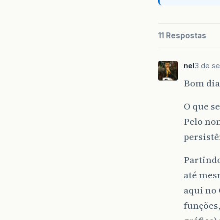
11 Respostas
nel
3 de se
Bom dia
O que se
Pelo nom
persistê
Partindo
até mesm
aqui no 
funções,