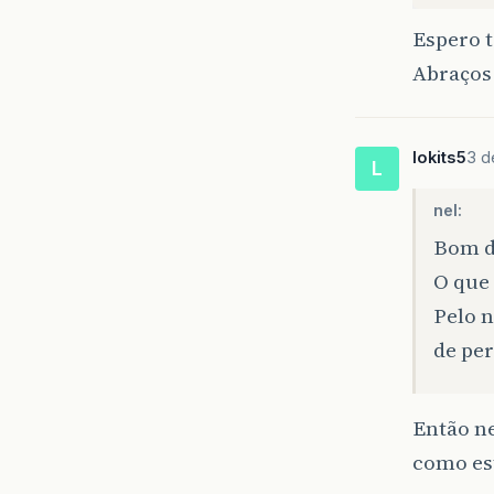
Espero 
Abraços
lokits5
3 d
L
nel:
Bom d
O que 
Pelo n
de per
Então ne
como est