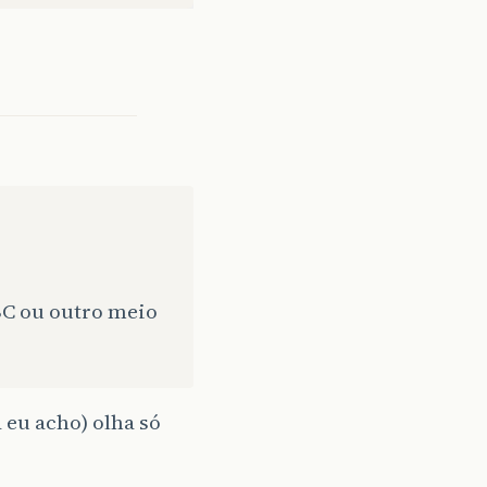
BC ou outro meio
 eu acho) olha só