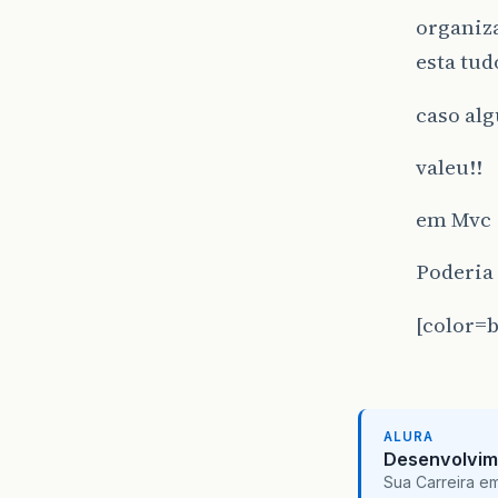
organiz
esta tud
caso alg
valeu!!
em Mvc !
Poderia
[color=b
ALURA
Desenvolvim
Sua Carreira e