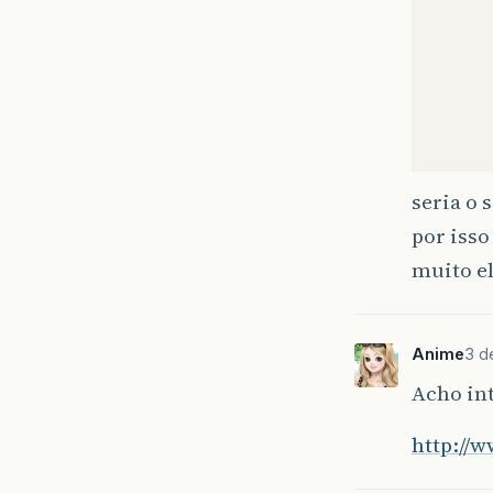
seria o 
por iss
muito el
Anime
3 d
Acho in
http://