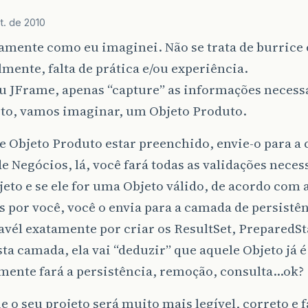
Mensagem
mensagem
=
new
Mensagem
(
this
,
"Conf
t. de 2010
if
(
mensagem
.
getBotaoClicado
()
==
Mensagem
.
M
{
amente como eu imaginei. Não se trata de burrice 
new
Mensagem
(
this
,
"Aviso"
,
"Salvo com s
mente, falta de prática e/ou experiência.
}
u JFrame, apenas “capture” as informações necess
to, vamos imaginar, um Objeto Produto.
}
e Objeto Produto estar preenchido, envie-o para a
catch
(
SQLIntegrityConstraintViolationException
e Negócios, lá, você fará todas as validações necess
Mensagem
mensagem
=
new
Mensagem
(
this
,
"ERRO
jeto e se ele for uma Objeto válido, de acordo com 
System
.
out
.
println
(
"Erro !!!!"
);
 por você, você o envia para a camada de persistên
}
vél exatamente por criar os ResultSet, PreparedSt
catch
(
Exception
e
){
ta camada, ela vai “deduzir” que aquele Objeto já é
System
.
out
.
println
(
e
.
toString
());
}
mente fará a persistência, remoção, consulta…ok?
finally
{
e o seu projeto será muito mais legível, correto e 