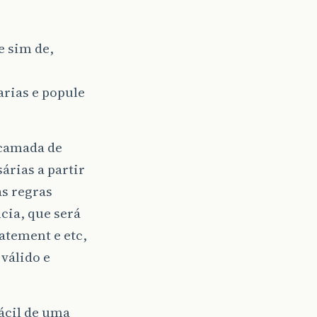
irmação"
,
"Confirmar gravação do cadastro "
,
Mensa
SG_CLICK_SIM
)
e sim de,
ucesso"
,
Mensagem
.
MSG_BOTAO_OK
,
Mensagem
.
MSG_ICONE
arias e popule
 camada de
e
)
{
árias a partir
"
,
" Produto Cadastrado ! "
,
Mensagem
.
MSG_BOTAO_OK
as regras
cia, que será
atement e etc,
 válido e
fácil de uma