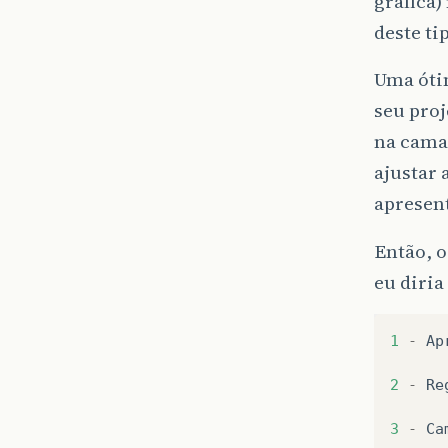
gráfica)
deste ti
Uma óti
seu pro
na cama
ajustar 
apresent
Então, o
eu diria
1
-
Ap
2
-
Re
3
-
Ca