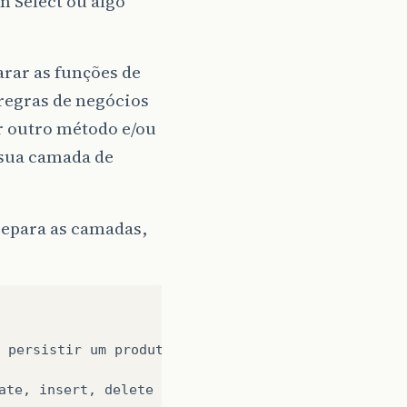
m Select ou algo
rar as funções de
regras de negócios
r outro método e/ou
a sua camada de
separa as camadas,
persistir
um
produto
se
o
preço
dele
for
maior
q
ate
,
insert
,
delete
e
etc
,
seus
result
set
ou
outr