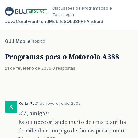
Discussoes de Programacao e
ARQUIVO
Tecnologia
Java
Geral
Front‑end
Mobile
SQL
JS
PHP
Android
GUJ
/
Mobile
/
Topico
Programas para o Motorola A388
21 de fevereiro de 2005
0 respostas
KeitaiPJ
21 de fevereiro de 2005
K
Olá, amigos!
Estou necessitando muito de uma planilha
de cálculo e um jogo de damas para o meu