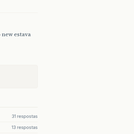
o new estava
31 respostas
13 respostas