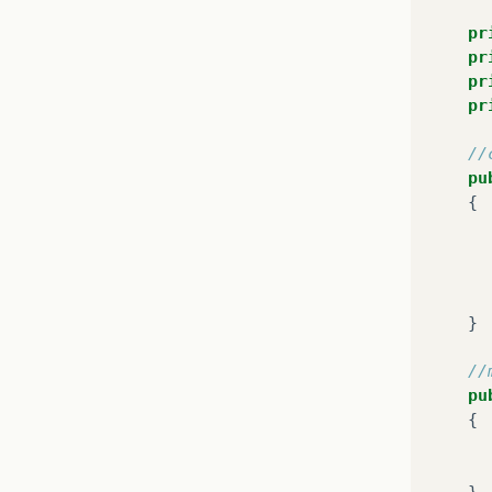
pr
pr
pr
pr
//
pu
{
}
//
pu
{
}