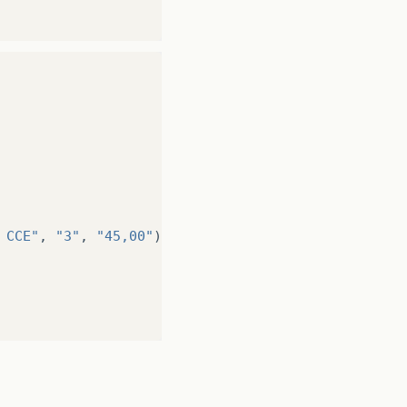
 CCE"
,
"3"
,
"45,00"
);