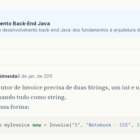
blic
void
setQuantItem
(
int
q
)
quantItem
=
q
;
ento Back-End Java
m desenvolvimento back-end Java: dos fundamentos à arquitetura de
método para recuperar a quantidade de item
blic
int
getQuantItem
()
return
quantItem
;
Almeida
8 de jan. de 2011
método para configurar o preco
utor de Invoice precisa de duas Strings, um int e 
blic
void
setPreco
(
double
p
)
ssando tudo como string.
preco
=
p
;
essa forma:
recuperar o preco
e
myInvoice
new
=
Invoice
(
"5"
,
"Notebook - CCE"
,
3
blic
double
getPreco
()