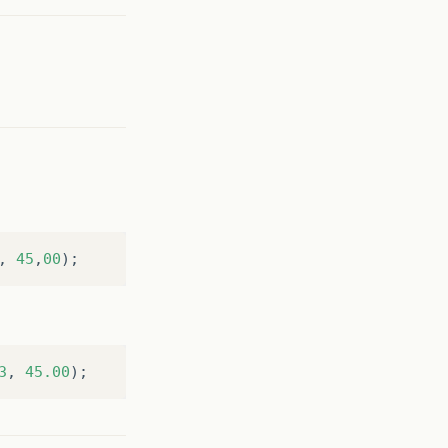
result
);
,
45
,
00
);
);
3
,
45.00
);