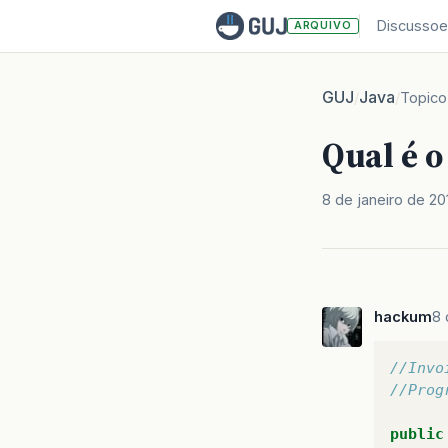
Discussoe
ARQUIVO
GUJ
Java
/
/
Topico
Qual é o
8 de janeiro de 20
hackum
8 
//Invo
//Prog
public