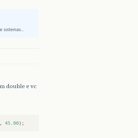
 sistemas...
um double e vc
,
45.00
);