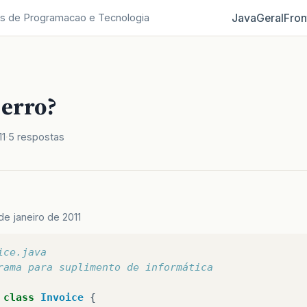
Java
Geral
Fron
s de Programacao e Tecnologia
 erro?
11
5 respostas
de janeiro de 2011
ice.java
rama para suplimento de informática
class
Invoice
{