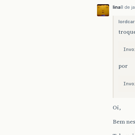
lina
8 de ja
lordcar
troqu
Invo
por
Invo
Oi,
Bem nes