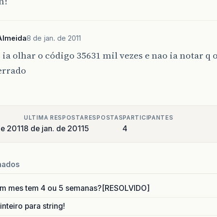
n!
Almeida
8 de jan. de 2011
ia olhar o código 35631 mil vezes e nao ia notar q 
errado
ULTIMA RESPOSTA
RESPOSTAS
PARTICIPANTES
de 2011
8 de jan. de 2011
5
4
nados
um mes tem 4 ou 5 semanas?[RESOLVIDO]
nteiro para string!