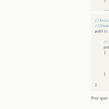
//
pu
//Invo
{
//Cham
public
}
//
//
pu
pu
{
{
}
}
//
pu
}
{
}
Por que 
//