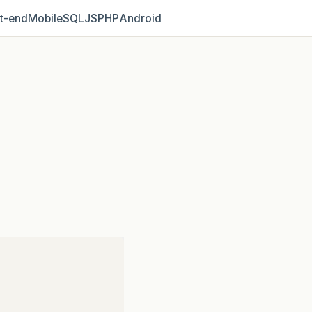
t‑end
Mobile
SQL
JS
PHP
Android