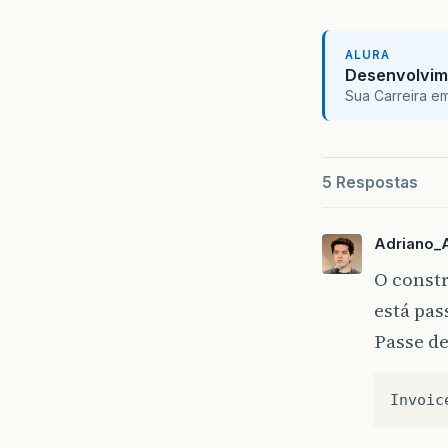
pu
{
ALURA
Desenvolvim
}
Sua Carreira e
//
pu
{
5 Respostas
}
Adriano_
//
O constr
pu
{
está pa
Passe d
}
//
Invoic
pu
{