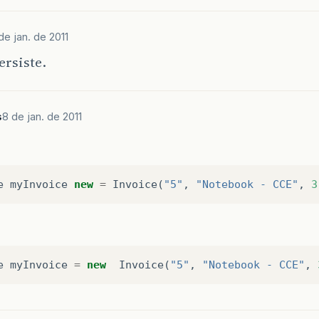
return
preco
;
de jan. de 2011
método para calcular a fatura
ersiste.
blic
void
getInvoiceAmount
()
double
result
;
s
8 de jan. de 2011
result
=
quantItem
*
preco
;
//exibe o resultado
if
(
result
>
10
)
System
.
out
.
printf
(
"Resultado da fatura: %f"
,
e
myInvoice
new
=
Invoice
(
"5"
,
"Notebook - CCE"
,
3
else
System
.
out
.
print
(
"O resultado está inválido"
e
myInvoice
=
new
Invoice
(
"5"
,
"Notebook - CCE"
,