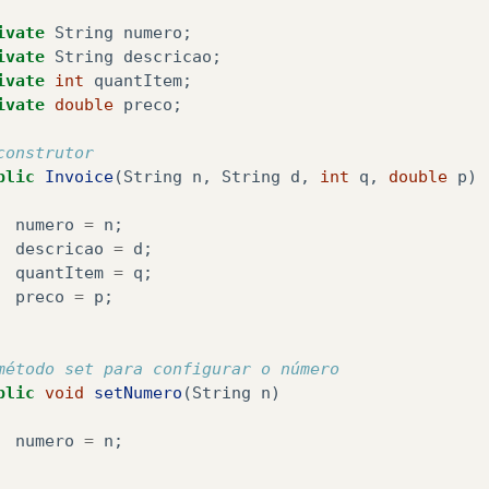
ivate
String
numero
;
ivate
String
descricao
;
ivate
int
quantItem
;
ivate
double
preco
;
construtor
blic
Invoice
(
String
n
,
String
d
,
int
q
,
double
p
)
numero
=
n
;
descricao
=
d
;
quantItem
=
q
;
preco
=
p
;
método set para configurar o número
blic
void
setNumero
(
String
n
)
numero
=
n
;