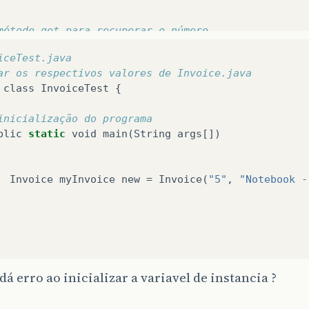
método get para recuperar o número
blic
String
getNumero
()
iceTest.java
ar os respectivos valores de Invoice.java
return
numero
;
class
InvoiceTest
{
inicialização do programa
método set para configurar a descrição
blic
static
void
main
(
String
args
[])
blic
void
setDesc
(
String
d
)
descricao
=
d
;
Invoice
myInvoice
new
=
Invoice
(
"5"
,
"Notebook -
método get para recuperar a descrição
blic
String
getDesc
()
return
descricao
;
dá erro ao inicializar a variavel de instancia ?
método para configurar a quantidade de item