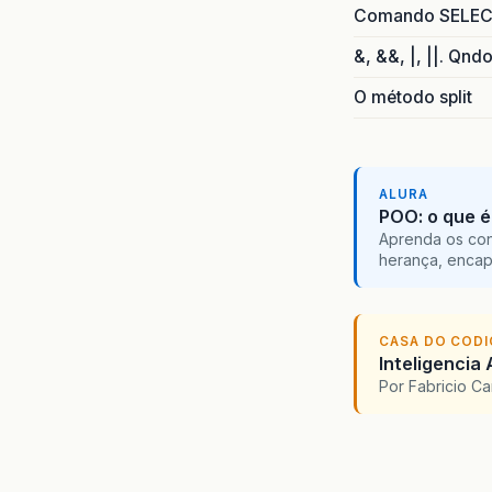
Comando SELECT 
&, &&, |, ||. Qnd
O método split
ALURA
POO: o que é
Aprenda os con
herança, encap
CASA DO COD
Inteligencia 
Por Fabricio C