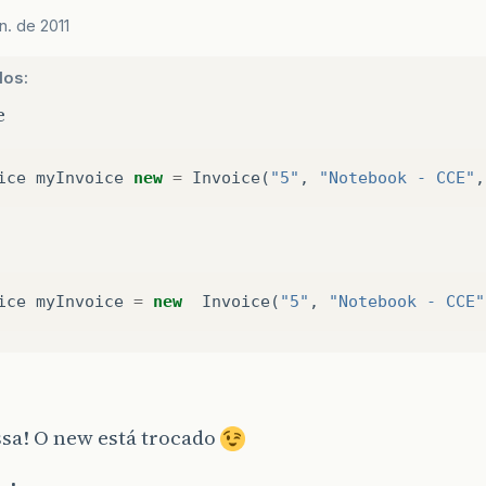
n. de 2011
los:
e
ice
myInvoice
new
=
Invoice
(
"5"
,
"Notebook - CCE"
,
ice
myInvoice
=
new
Invoice
(
"5"
,
"Notebook - CCE"
sa! O new está trocado