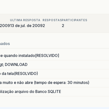
ULTIMA RESPOSTA
RESPOSTAS
PARTICIPANTES
e 2009
13 de jul. de 2009
2
2
nados
ce quando instalado[RESOLVIDO]
gt; DOWNLOAD
o da tela(RESOLVIDO)
 muito e não abre (tempo de espera: 30 minutos)
ização arquivo do Banco SQLITE