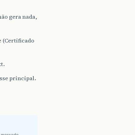
não gera nada,
 (Certificado
t.
sse principal.
mercado....