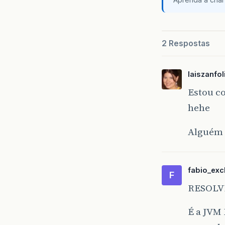
2 Respostas
laiszanfo
Estou c
hehe
Alguém 
fabio_exc
F
RESOLV
É a JVM 