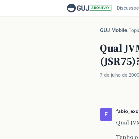
Discussoe
ARQUIVO
GUJ
Mobile
/
/
Topi
Qual JV
(JSR75)
7 de julho de 200
fabio_exc
F
Qual JVM
Tenho o 