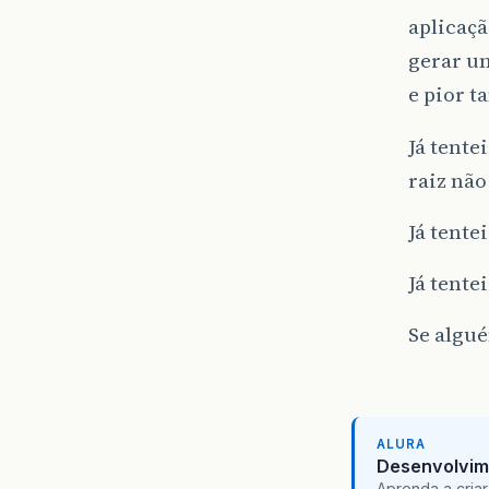
aplicaç
gerar um
e pior 
Já tent
raiz não
Já tente
Já tente
Se algué
ALURA
Desenvolvim
Aprenda a criar