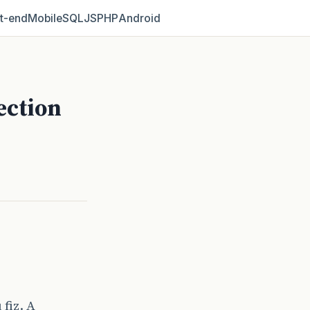
t‑end
Mobile
SQL
JS
PHP
Android
ection
fiz. A