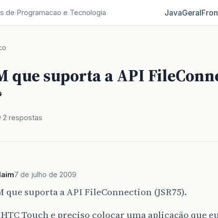
Java
Geral
Fron
s de Programacao e Tecnologia
co
M que suporta a API FileConn
?
9
2 respostas
laim
7 de julho de 2009
 que suporta a API FileConnection (JSR75).
HTC Touch e preciso colocar uma aplicação que eu 