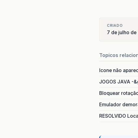
CRIADO
7 de julho d
Topicos relacio
Icone não apare
JOGOS JAVA -&
Bloquear rotaçã
Emulador demora
RESOLVIDO Local