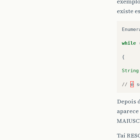
exemplo
existe e
Enumer
while
{
String
//
é
s
Depois 
aparece 
MAIUSCU
Taí RES