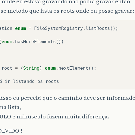
 onde eu estava gravando não podia gravar então
sse metodo que lista os roots onde eu posso gravar:
ation
enum
=
FileSystemRegistry
.
listRoots
();
(
enum
.
hasMoreElements
())
root
=
(
String
)
enum
.
nextElement
();
ó
ir
listando
os
roots
disso eu percebi que o caminho deve ser informad
na lista,
LO e minusculo fazem muita diferença.
OLVIDO !