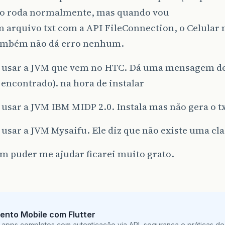
ão roda normalmente, mas quando vou
 arquivo txt com a API FileConnection, o Celular 
também não dá erro nenhum.
ei usar a JVM que vem no HTC. Dá uma mensagem de
 encontrado). na hora de instalar
i usar a JVM IBM MIDP 2.0. Instala mas não gera o tx
i usar a JVM Mysaifu. Ele diz que não existe uma cla
m puder me ajudar ficarei muito grato.
ento Mobile com Flutter
 apps completos com autenticação via API, segurança e práticas de 