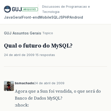
Discussoes de Programacao e
ARQUIVO
Tecnologia
Java
Geral
Front‑end
Mobile
SQL
JS
PHP
Android
GUJ
/
Assuntos Gerais
/
Topico
Qual o futuro do MySQL?
24 de abril de 2009
15 respostas
bsmachado
24 de abril de 2009
Agora que a Sun foi vendida, o que será do
Banco de Dados MySQL?
:shock: