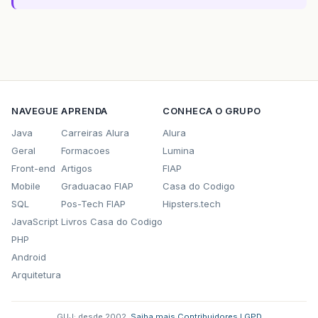
NAVEGUE
APRENDA
CONHECA O GRUPO
Java
Carreiras Alura
Alura
Geral
Formacoes
Lumina
Front-end
Artigos
FIAP
Mobile
Graduacao FIAP
Casa do Codigo
SQL
Pos-Tech FIAP
Hipsters.tech
JavaScript
Livros Casa do Codigo
PHP
Android
Arquitetura
GUJ: desde 2002.
·
Saiba mais
·
Contribuidores
·
LGPD