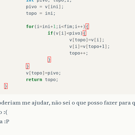
pivo
=
v
[
ini
]
;
topo
=
ini
;
for
(
i
=
ini
+
1
;
i
<
fim
;
i
++
)
{
if
(
v
[
i
]<
pivo
)
{
v
[
topo
]=
v
[
i
]
;
v
[
i
]=
v
[
topo+1
]
;
topo
++
;
}
}
v
[
topo
]=
pivo
;
return
topo
;
}
deriam me ajudar, não sei o que posso fazer para 
 :(
a :P