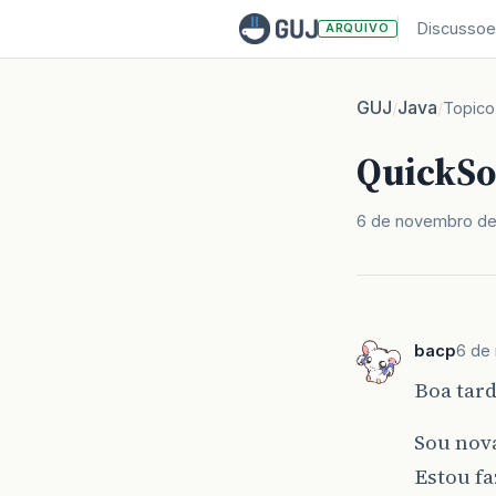
Discussoe
ARQUIVO
GUJ
Java
/
/
Topico
QuickSo
6 de novembro de
bacp
6 de
Boa tard
Sou nova
Estou f