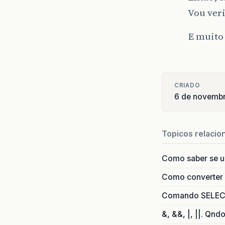
Vou veri
E muito
CRIADO
6 de novembr
Topicos relacio
Como saber se 
Como converter i
Comando SELECT 
&, &&, |, ||. Qnd