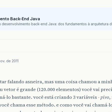
ento Back-End Java
m desenvolvimento back-end Java: dos fundamentos à arquitetura de
ov. de 2011
star falando asneira, mas uma coisa chamou a min
 vetor é grande (120.000 elementos) você vai prec
ná-lo bastante. você está criando 3 variáveis -
pivo
,
você chama esse método. e como você vai chamá-lo