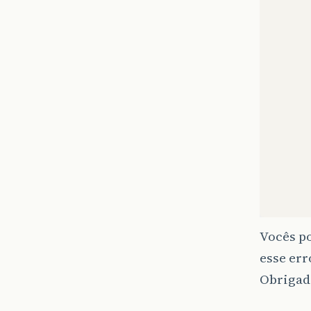
Vocês po
esse erro
Obrigad