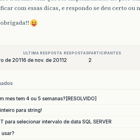
ficar com essas dicas, e respondo se deu certo ou 
 obrigada!!
ULTIMA RESPOSTA
RESPOSTAS
PARTICIPANTES
o de 2011
6 de nov. de 2011
2
2
nados
um mes tem 4 ou 5 semanas?[RESOLVIDO]
nteiro para string!
para selecionar intervalo de data SQL SERVER
o usar?