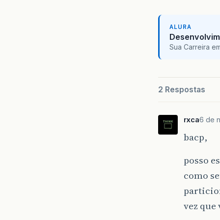
ALURA
Desenvolvim
Sua Carreira e
2 Respostas
rxca
6 de n
bacp,
posso e
como seu
particio
vez que 