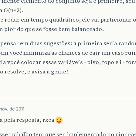
o menor elemento do conjunto seja o primeiro, seu
m O(n^2).
e rodar em tempo quadrático, ele vai particionar 
m pior do que se fosse bem balanceado.
 pensar em duas sugestões: a primeira seria rando
sim você minimiza as chances de cair um caso rui
ria você colocar essas variáveis - pivo, topo e i - fo
so resolve, e avisa a gente!
nov. de 2011
 pela resposta, rxca
sse trabalho tem que ser implementado no pior ca