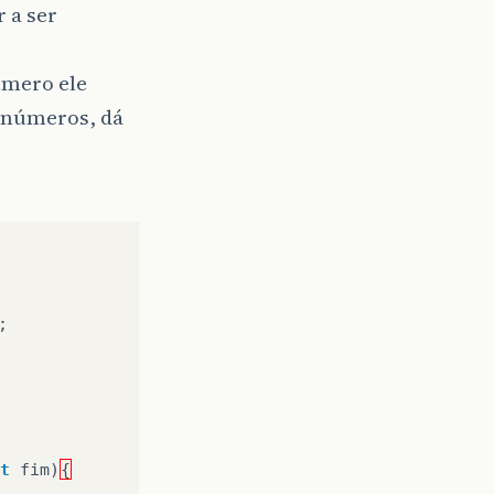
 a ser
úmero ele
 números, dá
;
t
fim
)
{