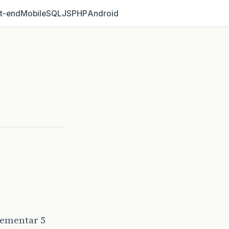
t‑end
Mobile
SQL
JS
PHP
Android
lementar 5