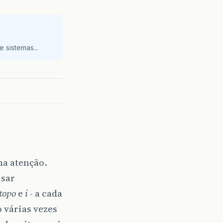
 sistemas...
ha atenção.
isar
topo
e
i
- a cada
 várias vezes