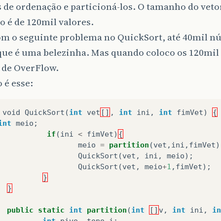
de ordenação e particioná-los. O tamanho do vetor
 é de 120mil valores.
om o seguinte problema no QuickSort, até 40mil n
que é uma belezinha. Mas quando coloco os 120mil
 de OverFlow.
 é esse:
void
QuickSort
(
int
vet
[]
,
int
ini
,
int
fimVet
)
{
int
meio
;
if
(
ini
<
fimVet
)
{
meio
=
partition
(
vet
,
ini
,
fimVet
)
QuickSort
(
vet
,
ini
,
meio
);
QuickSort
(
vet
,
meio
+
1
,
fimVet
);
}
}
public
static
int
partition
(
int
[]
v
,
int
ini
,
in
int
pivo
,
topo
,
i
;