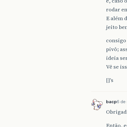
e, caso 
rodar e
E além d
jeito be
consigo
pivô; as
ideia se
Vê se is
[]'s
bacp
6 de 
Obrigada
Então, e