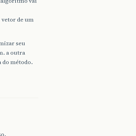
 algoritmo vai
o vetor de um
mizar seu
m. a outra
ra do método.
so.