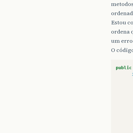
metodos 
ordenado
Estou c
ordena 
um erro
O código
public