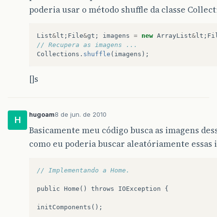
poderia usar o método shuffle da classe Collect
List
&
lt
;
File
&
gt
;
imagens
=
new
ArrayList
&
lt
;
Fi
// Recupera as imagens ...
Collections
.
shuffle
(
imagens
);
[]s
hugoam
8 de jun. de 2010
H
Basicamente meu código busca as imagens des
como eu poderia buscar aleatóriamente essas
// Implementando a Home.
public
Home
()
throws
IOException
{
initComponents
();