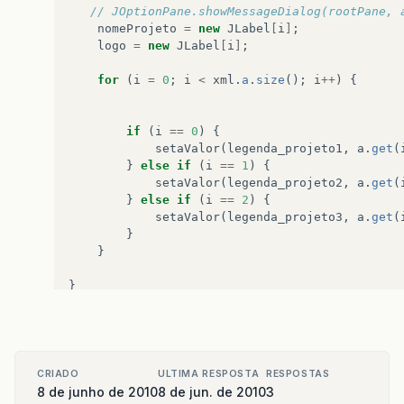
// JOptionPane.showMessageDialog(rootPane, 
nomeProjeto
=
new
JLabel
[
i
]
;
logo
=
new
JLabel
[
i
]
;
for
(
i
=
0
;
i
<
xml
.
a
.
size
();
i
++
)
{
if
(
i
==
0
)
{
setaValor
(
legenda_projeto1
,
a
.
get
(
}
else
if
(
i
==
1
)
{
setaValor
(
legenda_projeto2
,
a
.
get
(
}
else
if
(
i
==
2
)
{
setaValor
(
legenda_projeto3
,
a
.
get
(
}
}
}
public
void
setaValor
(
JLabel
titulo
,
String
te
titulo
.
setText
(
texto
);
CRIADO
ULTIMA RESPOSTA
RESPOSTAS
URL
urlimagem
=
null
;
8 de junho de 2010
8 de jun. de 2010
3