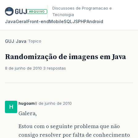
Discussoes de Programacao e
ARQUIVO
Tecnologia
Java
Geral
Front‑end
Mobile
SQL
JS
PHP
Android
GUJ
/
Java
/
Topico
Randomização de imagens em Java
8 de junho de 2010
3 respostas
hugoam
8 de junho de 2010
H
Galera,
Estou com o seguinte problema que não
consigo resolver por falta de conhecimento