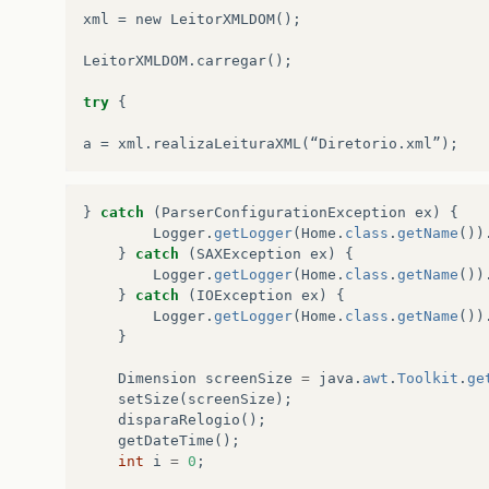
xml
=
new
LeitorXMLDOM
();
LeitorXMLDOM
.
carregar
();
try
{
a
=
xml
.
realizaLeituraXML
(
“
Diretorio
.
xml
”
);
}
catch
(
ParserConfigurationException
ex
)
{
Logger
.
getLogger
(
Home
.
class
.
getName
())
}
catch
(
SAXException
ex
)
{
Logger
.
getLogger
(
Home
.
class
.
getName
())
}
catch
(
IOException
ex
)
{
Logger
.
getLogger
(
Home
.
class
.
getName
())
}
Dimension
screenSize
=
java
.
awt
.
Toolkit
.
ge
setSize
(
screenSize
);
disparaRelogio
();
getDateTime
();
int
i
=
0
;