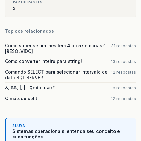
Image
img
=
null
;
PARTICIPANTES
try
{
3
urlimagem
=
new
URL
(
icone
.
replaceAll
(
"
try
{
img
=
ImageIO
.
read
(
urlimagem
);
Topicos relacionados
}
catch
(
IIOException
e
)
{
}
Como saber se um mes tem 4 ou 5 semanas?
31 respostas
label
.
setIcon
(
new
ImageIcon
(
img
));
[RESOLVIDO]
}
catch
(
MalformedURLException
ex
)
{
trayBar
.
erroGenerico
();
Como converter inteiro para string!
13 respostas
Logger
.
getLogger
(
alertTelaInteira
.
clas
Comando SELECT para selecionar intervalo de
12 respostas
}
data SQL SERVER
}
&, &&, |, ||. Qndo usar?
6 respostas
O método split
12 respostas
ALURA
Sistemas operacionais: entenda seu conceito e
suas funções