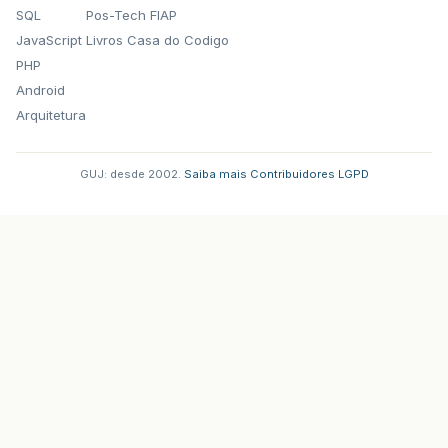
SQL
Pos-Tech FIAP
JavaScript
Livros Casa do Codigo
PHP
Android
Arquitetura
GUJ: desde 2002.
·
Saiba mais
·
Contribuidores
·
LGPD