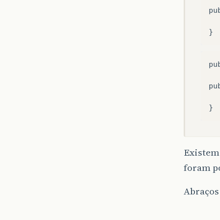
pu
pu
pu
}
Existem 
foram p
Abraços