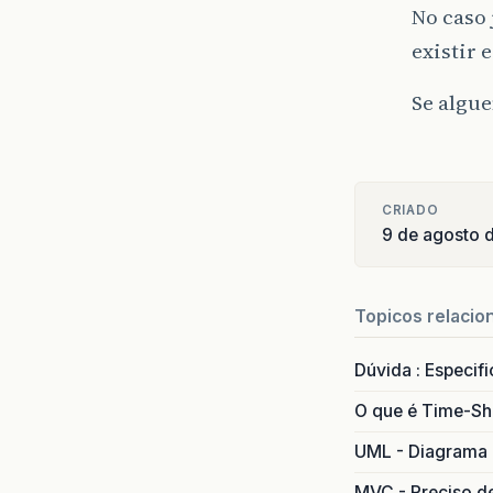
No caso 
existir 
Se algue
CRIADO
9 de agosto 
Topicos relacio
Dúvida : Especif
O que é Time-Sh
UML - Diagrama 
MVC - Preciso d