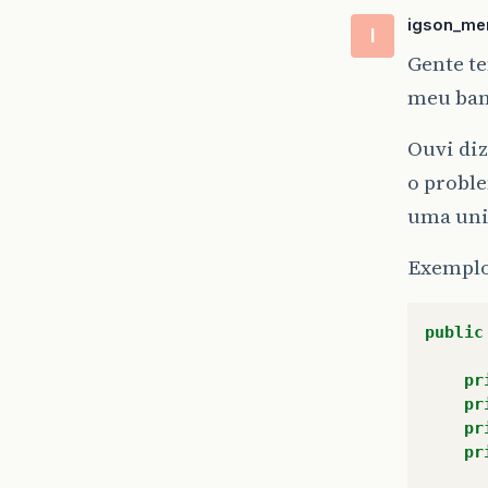
igson_me
I
Gente t
meu ban
Ouvi diz
o proble
uma unic
Exemplo
public
pr
pr
pr
pr