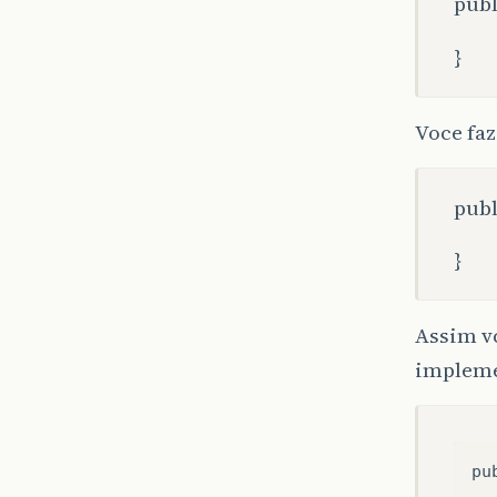
publ
}
Voce fa
publ
}
Assim v
impleme
pu