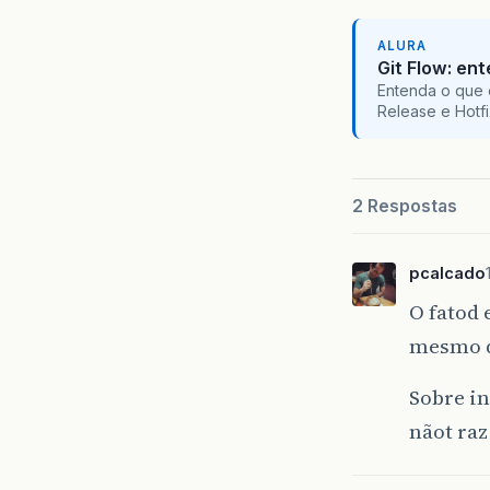
ALURA
Git Flow: en
Entenda o que 
Release e Hotf
2 Respostas
pcalcado
O fatod
mesmo q
Sobre in
nãot raz