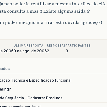
ja nao poderia reutilizar a mesma interface do cli
esta consulta a mas !! Existe alguma saida !?
m puder me ajudar a tirar esta duvida agradeço !
ULTIMA RESPOSTA
RESPOSTAS
PARTICIPANTES
de 2006
9 de ago. de 2006
2
3
nados
icação Técnica e Especificação funcional
aring?
de Sequência - Cadastrar Produtos
e um exemplo em Java!