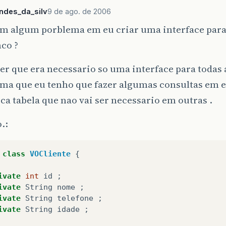
ndes_da_silv
9 de ago. de 2006
em algum porblema em eu criar uma interface para 
co ?
er que era necessario so uma interface para todas a
ma que eu tenho que fazer algumas consultas em e
a tabela que nao vai ser necessario em outras .
.:
class
VOCliente
{
ivate
int
id
;
ivate
String
nome
;
ivate
String
telefone
;
ivate
String
idade
;