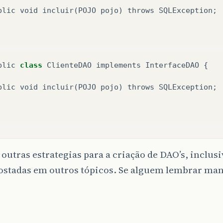
blic void incluir(POJO pojo) throws SQLException;

blic
class
ClienteDAO
implements
InterfaceDAO
{
blic
void
incluir
(
POJO
pojo
)
throws
SQLException
;
outras estrategias para a criação de DAO’s, inclus
ostadas em outros tópicos. Se alguem lembrar ma