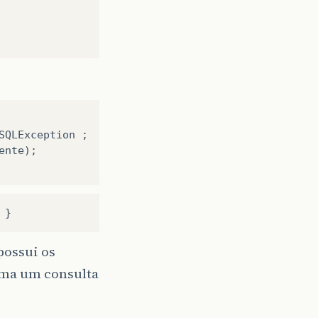
QLException ;

}
possui os
uma um consulta