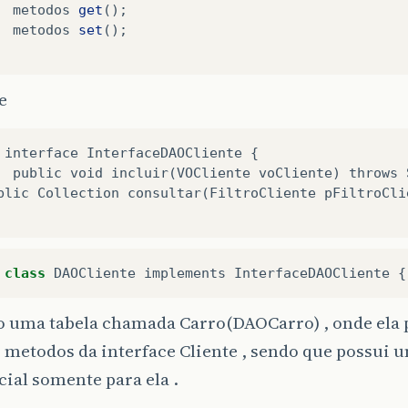
metodos
get
();
metodos
set
();
e
 interface InterfaceDAOCliente {

  public void incluir(VOCliente voCliente) throws S
class
DAOCliente
implements
InterfaceDAOCliente
{
o uma tabela chamada Carro(DAOCarro) , onde ela 
metodos da interface Cliente , sendo que possui 
ial somente para ela .