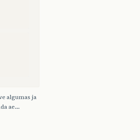
ive algumas ja
nda ae…