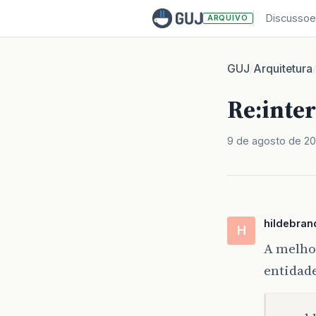
Discussoe
ARQUIVO
GUJ
Arquitetura
/
/
Re:inter
9 de agosto de 2
hildebran
H
A melhor
entidad