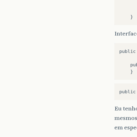
}
Interfac
public
      
	public Collection consultar(FiltroCliente pFiltroCliente);

public
Eu tenh
mesmos 
em espec