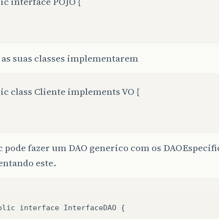
ic interface POJO {
z as suas classes implementarem
ic class Cliente implements VO {
c pode fazer um DAO generico com os DAOEspecifi
ntando este.
blic interface InterfaceDAO {
