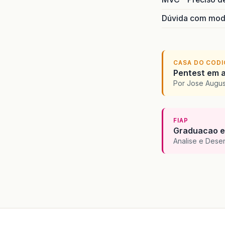
Dúvida com mode
CASA DO COD
Pentest em 
Por Jose Augus
FIAP
Graduacao e
Analise e Dese