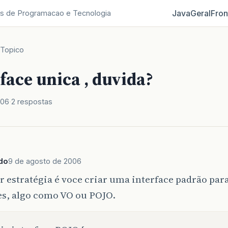
Java
Geral
Fron
s de Programacao e Tecnologia
Topico
face unica , duvida?
006
2 respostas
do
9 de agosto de 2006
 estratégia é voce criar uma interface padrão para
es, algo como VO ou POJO.