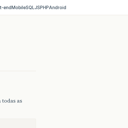
t‑end
Mobile
SQL
JS
PHP
Android
 todas as