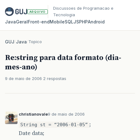
Discussoes de Programacao e
ARQUIVO
Tecnologia
Java
Geral
Front‑end
Mobile
SQL
JS
PHP
Android
GUJ
/
Java
/
Topico
Re:string para data formato (dia-
mes-ano)
9 de maio de 2006
2 respostas
christianovale
9 de maio de 2006
;
String st = “2006-01-05”
Date data;