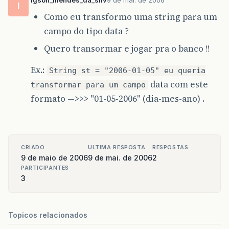
igson_mendes_da_silv
9 de mai. de 2006
I
Como eu transformo uma string para um
campo do tipo data ?
Quero transormar e jogar pra o banco !!
Ex.:
String st = "2006-01-05" eu queria
data com este
transformar para um campo
formato —>>> "01-05-2006" (dia-mes-ano) .
CRIADO
ULTIMA RESPOSTA
RESPOSTAS
9 de maio de 2006
9 de mai. de 2006
2
PARTICIPANTES
3
Topicos relacionados