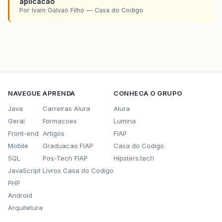
aplicacao
Por Ivam Galvao Filho — Casa do Codigo
NAVEGUE
APRENDA
CONHECA O GRUPO
Java
Carreiras Alura
Alura
Geral
Formacoes
Lumina
Front-end
Artigos
FIAP
Mobile
Graduacao FIAP
Casa do Codigo
SQL
Pos-Tech FIAP
Hipsters.tech
JavaScript
Livros Casa do Codigo
PHP
Android
Arquitetura