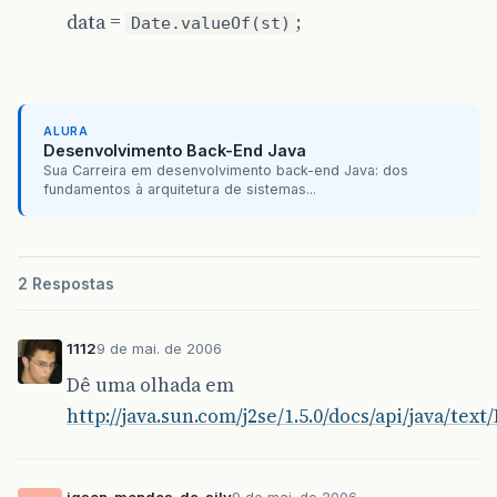
data =
;
Date.valueOf(st)
ALURA
Desenvolvimento Back-End Java
Sua Carreira em desenvolvimento back-end Java: dos
fundamentos à arquitetura de sistemas...
2 Respostas
1112
9 de mai. de 2006
Dê uma olhada em
http://java.sun.com/j2se/1.5.0/docs/api/java/te