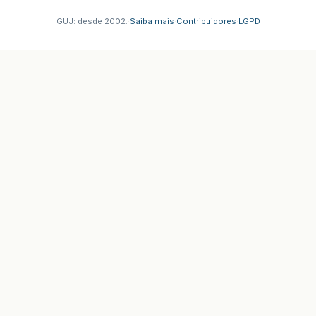
GUJ: desde 2002.
·
Saiba mais
·
Contribuidores
·
LGPD