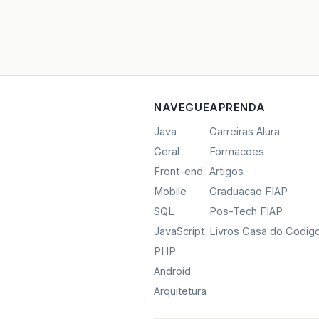
NAVEGUE
APRENDA
Java
Carreiras Alura
Geral
Formacoes
Front-end
Artigos
Mobile
Graduacao FIAP
SQL
Pos-Tech FIAP
JavaScript
Livros Casa do Codig
PHP
Android
Arquitetura