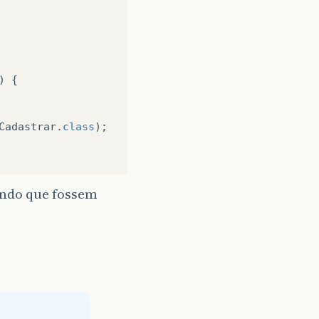
)
{
Cadastrar
.
class
);
indo que fossem