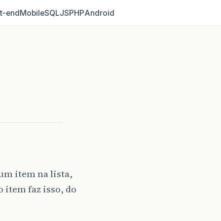
t‑end
Mobile
SQL
JS
PHP
Android
um item na lista,
 item faz isso, do