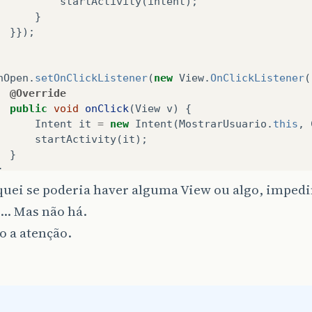
startActivity
(
intent
);
}
}});
nOpen
.
setOnClickListener
(
new
View
.
OnClickListener
(
@Override
public
void
onClick
(
View
v
)
{
Intent
it
=
new
Intent
(
MostrarUsuario
.
this
,
startActivity
(
it
);
}
;
iquei se poderia haver alguma View ou algo, imped
s… Mas não há.
ide
o a atenção.
ted
void
onResume
(){
per
.
onResume
();
Helper
dbHelper
=
new
DbHelper
(
this
);
st
<
User
>
userList
=
dbHelper
.
selectAllUser
();