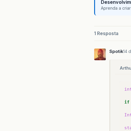
Desenvolvim
Ar
Aprenda a criar
li
}}
1 Resposta
Spotik
14 
Arth
in
if
In
st