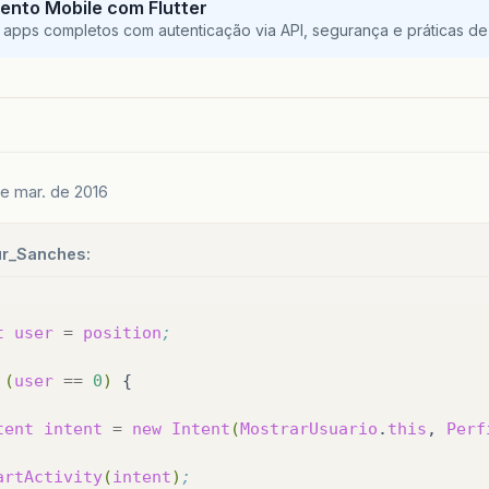
ento Mobile com Flutter
rayAdapter
<
User
>
adp
=
new
ArrayAdapter
<
User
>
(
this
 apps completos com autenticação via API, segurança e práticas de 
stCadastrado
.
setAdapter
(
adp
);
de mar. de 2016
ur_Sanches:
t
user
=
position
;
(
user
==
0
)
{

tent
intent
=
new
Intent
(
MostrarUsuario
.
this
,
Perf
artActivity
(
intent
)
;