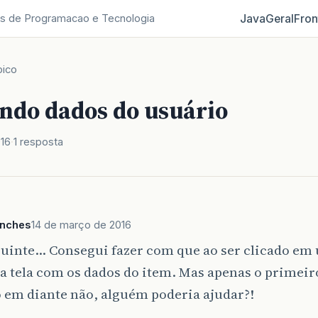
Java
Geral
Fron
s de Programacao e Tecnologia
pico
ndo dados do usuário
016
1 resposta
anches
14 de março de 2016
uinte… Consegui fazer com que ao ser clicado em 
 tela com os dados do item. Mas apenas o primeiro
 em diante não, alguém poderia ajudar?!