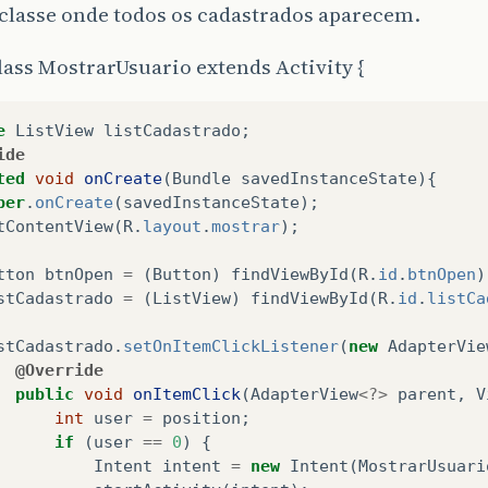
 classe onde todos os cadastrados aparecem.
lass MostrarUsuario extends Activity {
e
ListView
listCadastrado
;
ide
ted
void
onCreate
(
Bundle
savedInstanceState
){
per
.
onCreate
(
savedInstanceState
);
tContentView
(
R
.
layout
.
mostrar
);
tton
btnOpen
=
(
Button
)
findViewById
(
R
.
id
.
btnOpen
)
stCadastrado
=
(
ListView
)
findViewById
(
R
.
id
.
listCa
stCadastrado
.
setOnItemClickListener
(
new
AdapterVie
@Override
public
void
onItemClick
(
AdapterView
<?>
parent
,
V
int
user
=
position
;
if
(
user
==
0
)
{
Intent
intent
=
new
Intent
(
MostrarUsuari