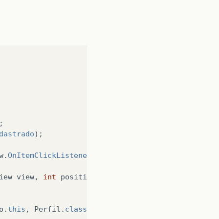
;
dastrado
);
w
.
OnItemClickListener
()
{
iew
view
,
int
position
,
long
id
)
{
o
.
this
,
Perfil
.
class
);