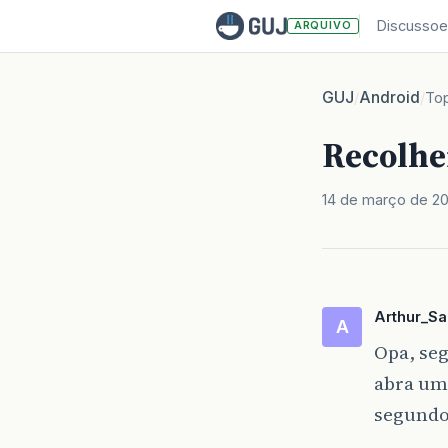
Discussoe
ARQUIVO
GUJ
Android
/
/
To
Recolhe
14 de março de 2
Arthur_S
A
Opa, seg
abra uma
segundo