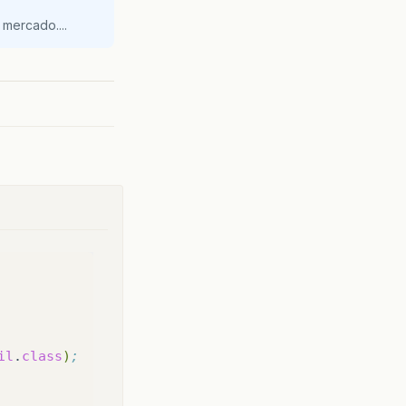
,
android
.
R
.
layout
.
simple_list_item_1
,
userList
);
mercado....
il
.
class
)
;