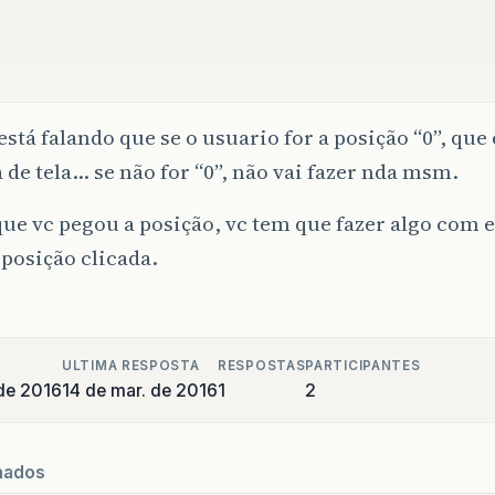
está falando que se o usuario for a posição “0”, que
a de tela… se não for “0”, não vai fazer nda msm.
ue vc pegou a posição, vc tem que fazer algo com e
 posição clicada.
ULTIMA RESPOSTA
RESPOSTAS
PARTICIPANTES
de 2016
14 de mar. de 2016
1
2
nados