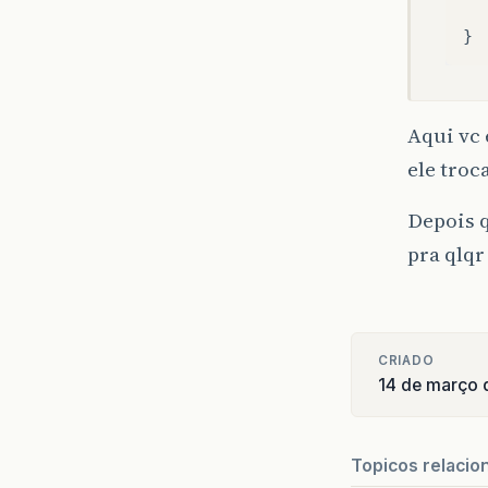
Aqui vc 
ele troc
Depois q
pra qlqr
CRIADO
14 de março 
Topicos relacio