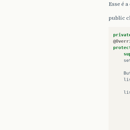
Esse é a
public c
privat
@Overr
protec
su
se
Bu
li
li