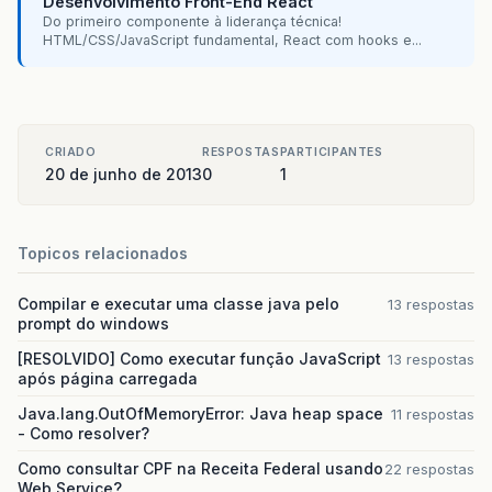
Desenvolvimento Front-End React
Do primeiro componente à liderança técnica!
HTML/CSS/JavaScript fundamental, React com hooks e...
CRIADO
RESPOSTAS
PARTICIPANTES
20 de junho de 2013
0
1
Topicos relacionados
Compilar e executar uma classe java pelo
13 respostas
prompt do windows
[RESOLVIDO] Como executar função JavaScript
13 respostas
após página carregada
Java.lang.OutOfMemoryError: Java heap space
11 respostas
- Como resolver?
Como consultar CPF na Receita Federal usando
22 respostas
Web Service?