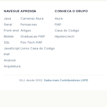
NAVEGUE
APRENDA
CONHECA O GRUPO
Java
Carreiras Alura
Alura
Geral
Formacoes
FIAP
Front-end
Artigos
Casa do Codigo
Mobile
Graduacao FIAP
Hipsters.tech
SQL
Pos-Tech FIAP
JavaScript
Livros Casa do Codigo
PHP
Android
Arquitetura
GUJ: desde 2002.
·
Saiba mais
·
Contribuidores
·
LGPD