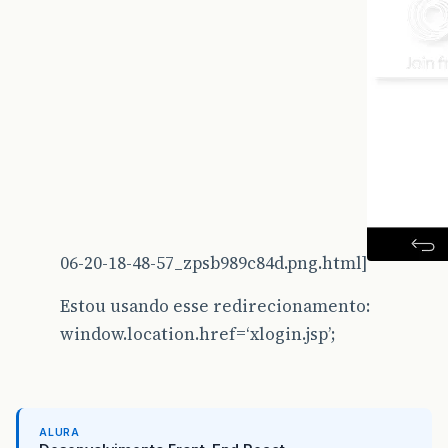
06-20-18-48-57_zpsb989c84d.png.html]
Estou usando esse redirecionamento:
window.location.href=‘xlogin.jsp’;
ALURA