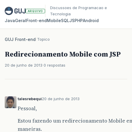
Discussoes de Programacao e
ARQUIVO
Tecnologia
Java
Geral
Front‑end
Mobile
SQL
JS
PHP
Android
GUJ
/
Front-end
/
Topico
Redirecionamento Mobile com JSP
20 de junho de 2013
0 respostas
talesrebequi
20 de junho de 2013
Pessoal,
Estou fazendo um redirecionamento Mobile em J
maneiras.