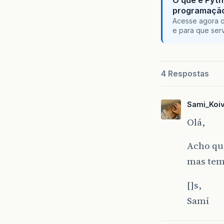
O que é Pyth
programaçã
Acesse agora o
e para que serv
4 Respostas
Sami_Koi
Olá,
Acho qu
mas tem 
[]s,
Sami