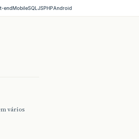
t‑end
Mobile
SQL
JS
PHP
Android
em vários