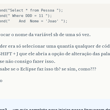
end("Select * from Pessoa ");

end(" Where DDD = 11 ");

ocar o nome da variável sb de uma só vez.
der era só selecionar uma quantia qualquer de cód
HIFT + J que ele abria a opção de alteração das pala
se não consigo fazer isso.
abe se o Eclipse faz isso tb? se sim, como???
o