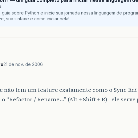
on? — um guia completo para iniciar nessa linguagem d
o
 guia sobre Python e inicie sua jornada nessa linguagem de progr
e, sua sintaxe e como iniciar nela!
vu
21 de nov. de 2006
e não tem um feature exatamente como o Sync Edit
o “Refactor / Rename…” (Alt + Shift + R) - ele serve