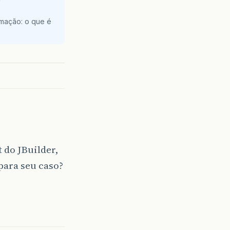
e
amação: o que é
 do JBuilder,
 para seu caso?