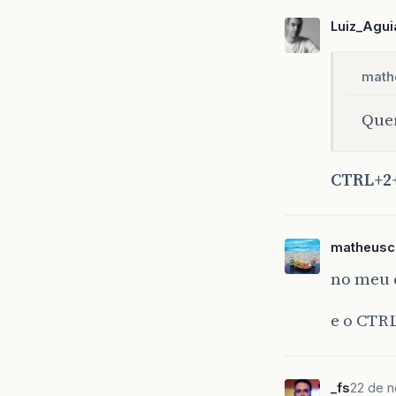
Luiz_Agui
math
Quer
CTRL+2
matheusc
no meu 
e o CTRL
_fs
22 de n