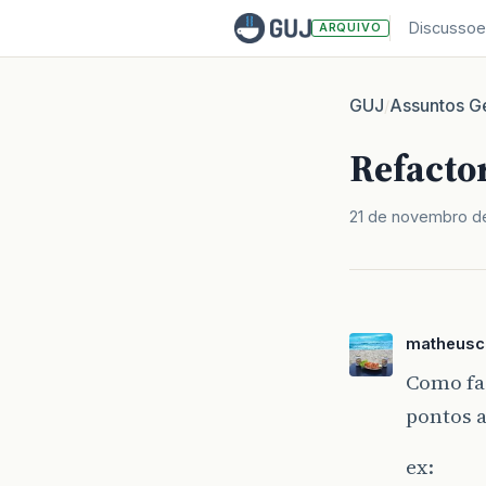
Discussoe
ARQUIVO
GUJ
Assuntos Ge
/
Refactor
21 de novembro d
matheusc
Como fa
pontos 
ex: