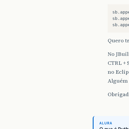
sb.app
sb.app
Quero tr
No JBuil
CTRL + S
no Eclip
Alguém s
Obrigad
ALURA