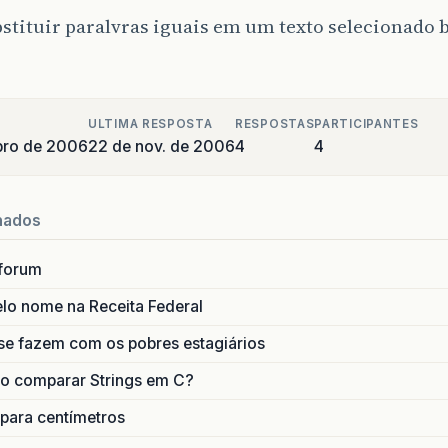
stituir paralvras iguais em um texto selecionado ba
ULTIMA RESPOSTA
RESPOSTAS
PARTICIPANTES
bro de 2006
22 de nov. de 2006
4
4
nados
forum
lo nome na Receita Federal
se fazem com os pobres estagiários
o comparar Strings em C?
 para centímetros