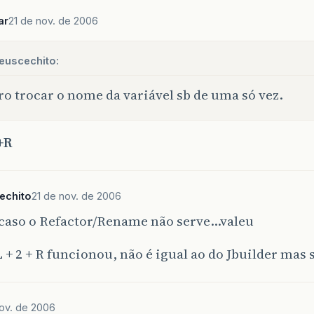
ar
21 de nov. de 2006
euscechito:
o trocar o nome da variável sb de uma só vez.
+R
echito
21 de nov. de 2006
caso o Refactor/Rename não serve…valeu
 + 2 + R funcionou, não é igual ao do Jbuilder mas
ov. de 2006