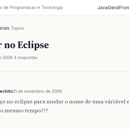
Java
Geral
Fron
s de Programacao e Tecnologia
rais
/
Topico
 no Eclipse
e 2006
4 respostas
echito
21 de novembro de 2006
ço no eclipse para mudar o nome de uma váriável 
ao mesmo tempo???