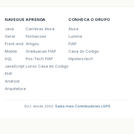
NAVEGUE
APRENDA
CONHECA O GRUPO
Java
Carreiras Alura
Alura
Geral
Formacoes
Lumina
Front-end
Artigos
FIAP
Mobile
Graduacao FIAP
Casa do Codigo
SQL
Pos-Tech FIAP
Hipsters.tech
JavaScript
Livros Casa do Codigo
PHP
Android
Arquitetura
GUJ: desde 2002.
·
Saiba mais
·
Contribuidores
·
LGPD