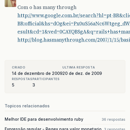
Com o has many through
http://www.google.com.br/search?hl=pt-BR&clie
BR:official&hs=dOg&ei=Px0uS56aNc6Wtgeg_d
esult&cd=1&ved=0CAYQBSgA&q=rails+has+man
http://blog.hasmanythrough.com/2007/1/15/basic
CRIADO
ULTIMA RESPOSTA
14 de dezembro de 2009
20 de dez. de 2009
RESPOSTAS
PARTICIPANTES
5
3
Topicos relacionados
Melhor IDE para desenvolvimento ruby
36 respostas
Expressão regular - Regex para valor monetario
3 respostas