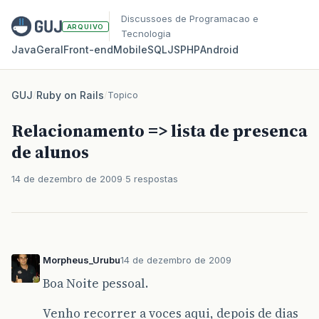
Discussoes de Programacao e
ARQUIVO
Tecnologia
Java
Geral
Front‑end
Mobile
SQL
JS
PHP
Android
GUJ
/
Ruby on Rails
/
Topico
Relacionamento => lista de presenca
de alunos
14 de dezembro de 2009
5 respostas
Morpheus_Urubu
14 de dezembro de 2009
Boa Noite pessoal.
Venho recorrer a voces aqui, depois de dias