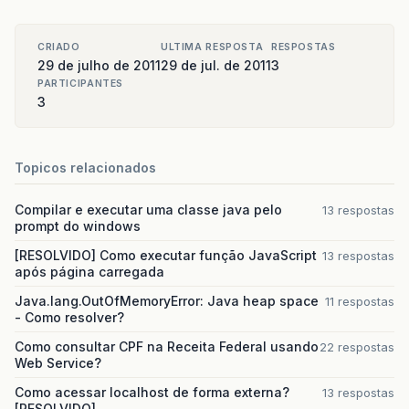
CRIADO
ULTIMA RESPOSTA
RESPOSTAS
29 de julho de 2011
29 de jul. de 2011
3
PARTICIPANTES
3
Topicos relacionados
Compilar e executar uma classe java pelo
13 respostas
prompt do windows
[RESOLVIDO] Como executar função JavaScript
13 respostas
após página carregada
Java.lang.OutOfMemoryError: Java heap space
11 respostas
- Como resolver?
Como consultar CPF na Receita Federal usando
22 respostas
Web Service?
Como acessar localhost de forma externa?
13 respostas
[RESOLVIDO]