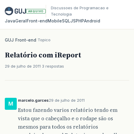
Discussoes de Programacao e
ARQUIVO
Tecnologia
Java
Geral
Front‑end
Mobile
SQL
JS
PHP
Android
GUJ
/
Front-end
/
Topico
Relatório com iReport
29 de julho de 2011
3 respostas
marcelo.garces
29 de julho de 2011
M
Estou fazendo varios relatório tendo em
vista que o cabeçalho e o rodape são os
mesmos para todos os relatórios