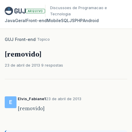
Discussoes de Programacao e
ARQUIVO
Tecnologia
Java
Geral
Front‑end
Mobile
SQL
JS
PHP
Android
GUJ
/
Front-end
/
Topico
[removido]
23 de abril de 2013
9 respostas
Elvis_Fabiane1
23 de abril de 2013
E
[removido]