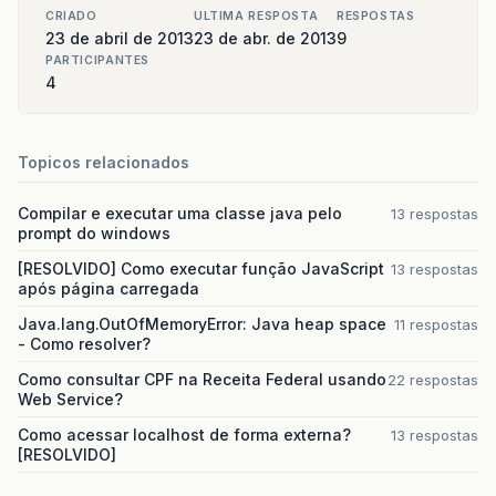
CRIADO
ULTIMA RESPOSTA
RESPOSTAS
23 de abril de 2013
23 de abr. de 2013
9
PARTICIPANTES
4
Topicos relacionados
Compilar e executar uma classe java pelo
13 respostas
prompt do windows
[RESOLVIDO] Como executar função JavaScript
13 respostas
após página carregada
Java.lang.OutOfMemoryError: Java heap space
11 respostas
- Como resolver?
Como consultar CPF na Receita Federal usando
22 respostas
Web Service?
Como acessar localhost de forma externa?
13 respostas
[RESOLVIDO]