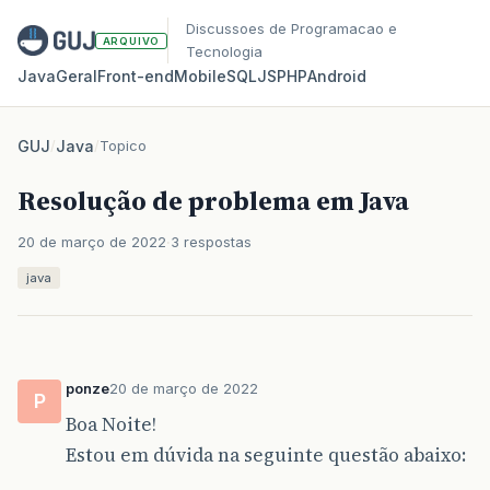
Discussoes de Programacao e
ARQUIVO
Tecnologia
Java
Geral
Front‑end
Mobile
SQL
JS
PHP
Android
GUJ
/
Java
/
Topico
Resolução de problema em Java
20 de março de 2022
3 respostas
java
ponze
20 de março de 2022
P
Boa Noite!
Estou em dúvida na seguinte questão abaixo: