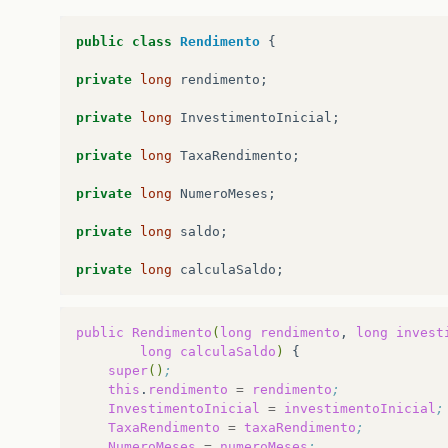
public
class
Rendimento
{
private
long
rendimento
;
private
long
InvestimentoInicial
;
private
long
TaxaRendimento
;
private
long
NumeroMeses
;
private
long
saldo
;
private
long
calculaSaldo
;
public
Rendimento
(
long
rendimento
,
long
invest
long
calculaSaldo
)
super
()
;
this
.
rendimento
=
rendimento
;
InvestimentoInicial
=
investimentoInicial
;
TaxaRendimento
=
taxaRendimento
;
NumeroMeses
=
numeroMeses
;