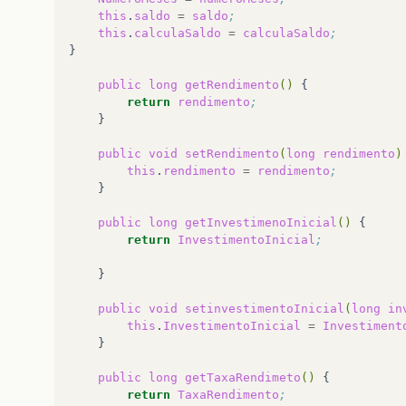
this
.
saldo
=
saldo
;
this
.
calculaSaldo
=
calculaSaldo
;
}
public
long
getRendimento
()
return
rendimento
;
}

public
void
setRendimento
(
long
rendimento
)
this
.
rendimento
=
rendimento
;
public
long
getInvestimenoInicial
()
return
InvestimentoInicial
;
public
void
setinvestimentoInicial
(
long
in
this
.
InvestimentoInicial
=
Investiment
}
public
long
getTaxaRendimeto
()
return
TaxaRendimento
;