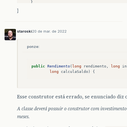
}
public
void
setTaxaRendimento
(
long
TaxaRen
this
.
TaxaRendimento
=
TaxaRendimento
;
staroski
20 de mar. de 2022
public
long
getnumeroMeses
()
return
NumeroMeses
;
ponze:
public
void
setnumeroMeses
(
long
numeroMese
this
.
NumeroMeses
=
numeroMeses
;
public
Rendimento
(
long
rendimento
,
long
in
long
calculaSaldo
)
{
Esse construtor está errado, se enunciado diz 
public
long
calculaSaldo
()
return
rendimento
())
;
A classe deverá possuir o construtor com investiment
meses.