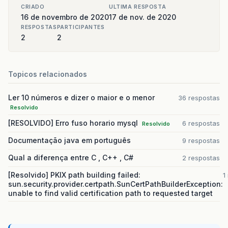
CRIADO
ULTIMA RESPOSTA
16 de novembro de 2020
17 de nov. de 2020
RESPOSTAS
PARTICIPANTES
2
2
Topicos relacionados
Ler 10 números e dizer o maior e o menor
36 respostas
Resolvido
[RESOLVIDO] Erro fuso horario mysql
6 respostas
Resolvido
Documentação java em português
9 respostas
Qual a diferença entre C , C++ , C#
2 respostas
[Resolvido] PKIX path building failed:
1
sun.security.provider.certpath.SunCertPathBuilderException:
unable to find valid certification path to requested target