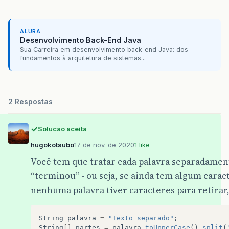
ALURA
Desenvolvimento Back-End Java
Sua Carreira em desenvolvimento back-end Java: dos
fundamentos à arquitetura de sistemas...
2 Respostas
Solucao aceita
hugokotsubo
17 de nov. de 2020
1 like
Você tem que tratar cada palavra separadamente
“terminou” - ou seja, se ainda tem algum caract
nenhuma palavra tiver caracteres para retirar,
String
palavra
=
"Texto separado"
;
String
[]
partes
=
palavra
.
toUpperCase
().
split
(