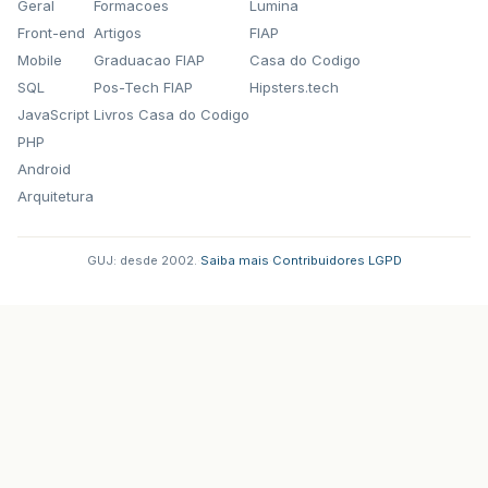
Geral
Formacoes
Lumina
Front-end
Artigos
FIAP
Mobile
Graduacao FIAP
Casa do Codigo
SQL
Pos-Tech FIAP
Hipsters.tech
JavaScript
Livros Casa do Codigo
PHP
Android
Arquitetura
GUJ: desde 2002.
·
Saiba mais
·
Contribuidores
·
LGPD