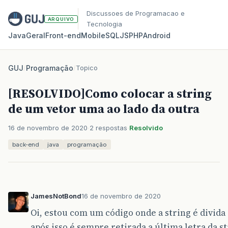
Discussoes de Programacao e
ARQUIVO
Tecnologia
Java
Geral
Front‑end
Mobile
SQL
JS
PHP
Android
GUJ
/
Programação
/
Topico
[RESOLVIDO]Como colocar a string
de um vetor uma ao lado da outra
16 de novembro de 2020
2 respostas
Resolvido
back-end
java
programação
JamesNotBond
16 de novembro de 2020
Oi, estou com um código onde a string é divida e
após isso é sempre retirada a última letra da st