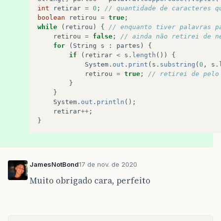
int
retirar
=
0
;
// quantidade de caracteres q
boolean
retirou
=
true
;
while
(
retirou
)
{
// enquanto tiver palavras p
retirou
=
false
;
// ainda não retirei de n
for
(
String
s
:
partes
)
{
if
(
retirar
<
s
.
length
())
{
System
.
out
.
print
(
s
.
substring
(
0
,
s
.
retirou
=
true
;
// retirei de pelo
}
}
System
.
out
.
println
();
retirar
++
;
}
JamesNotBond
17 de nov. de 2020
Muito obrigado cara, perfeito