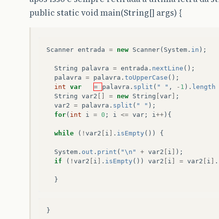
public static void main(String[] args) {
Scanner
entrada
=
new
Scanner
(
System
.
in
);
String
palavra
=
entrada
.
nextLine
();
palavra
=
palavra
.
toUpperCase
();
int
var
= 
palavra
.
split
(
" "
,
-
1
).
length
String
var2
[]
=
new
String
[
var
]
;
var2
=
palavra
.
split
(
" "
);
for
(
int
i
=
0
;
i
<=
var
;
i
++
){
while
(
!
var2
[
i
]
.
isEmpty
())
{
System
.
out
.
print
(
"\n"
+
var2
[
i
]
);
if
(
!
var2
[
i
]
.
isEmpty
())
var2
[
i
]
=
var2
[
i
]
.
}
}