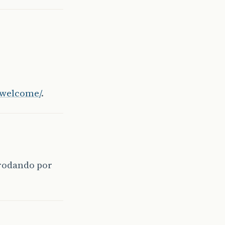
/welcome/
.
 rodando por