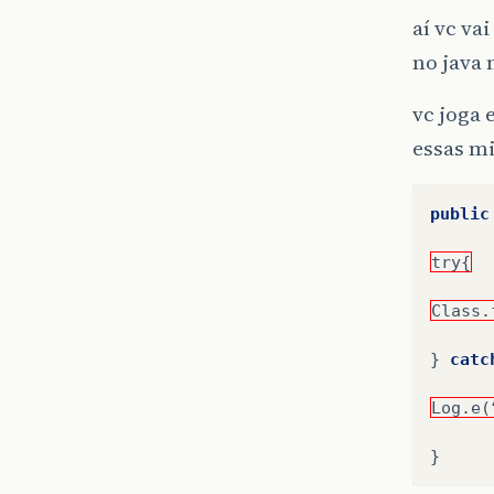
aí vc v
no jav
vc joga 
essas mi
public
try{
Class.
}
catc
Log.e(
}