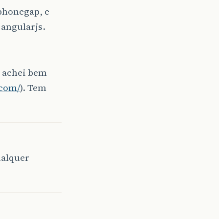
 phonegap, e
 angularjs.
e achei bem
.com/
). Tem
ualquer