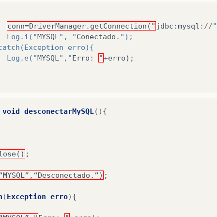
conn=DriverManager.getConnection("
jdbc
:
mysql
://
"
		Log.i("
MYSQL
", "
Conectado
.
");
 catch(Exception erro){
		Log.e("
MYSQL
","
Erro
:
"
+
erro
);
void
desconectarMySQL
()
{
lose()
;
“MYSQL”,“Desconectado.”)
;
h
(
Exception
erro
)
{