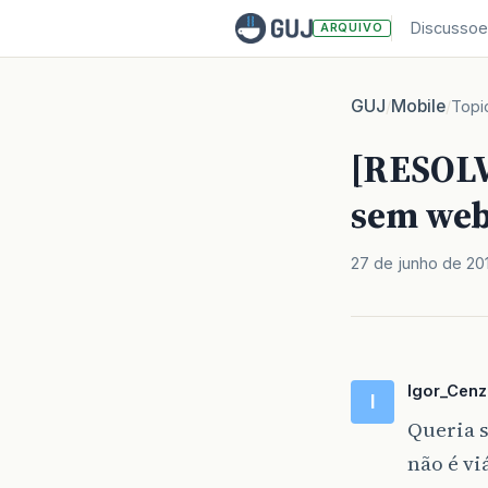
Discussoe
ARQUIVO
GUJ
Mobile
/
/
Topi
[RESOLV
sem web
27 de junho de 20
Igor_Cenz
I
Queria s
não é vi