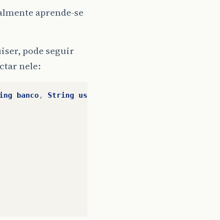
almente aprende-se
uiser, pode seguir
ctar nele:
ing
banco
,
String
usuario
,
String
senha
)
{