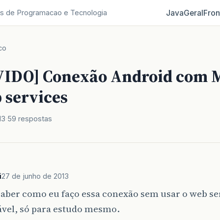
Java
Geral
Fron
s de Programacao e Tecnologia
co
IDO] Conexão Android com
 services
13
59 respostas
i
27 de junho de 2013
aber como eu faço essa conexão sem usar o web ser
ável, só para estudo mesmo.