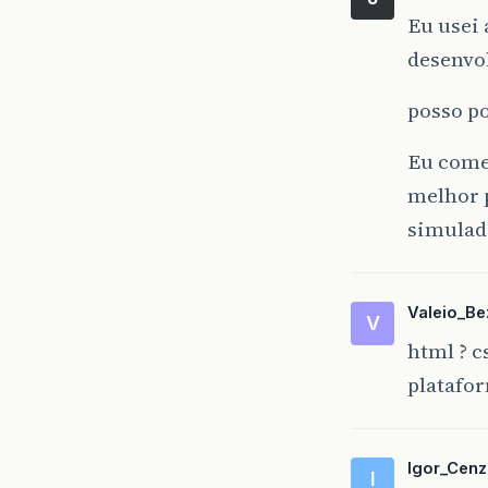
Eu usei 
desenvol
posso po
Eu comec
melhor 
simulad
Valeio_Be
V
html ? c
platafor
Igor_Cenz
I