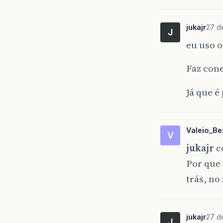
jukajr
27 d
J
eu uso 
Faz con
Já que é
Valeio_Be
V
jukajr
c
Por que
trás, no
jukajr
27 d
J