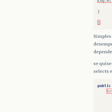
Log.e(
}
}
Simples
desempe
dependen
se quis
selects 
public
tr