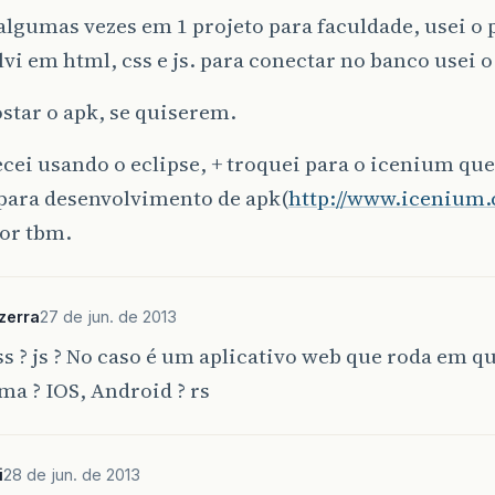
algumas vezes em 1 projeto para faculdade, usei o
vi em html, css e js. para conectar no banco usei o
star o apk, se quiserem.
ei usando o eclipse, + troquei para o icenium qu
para desenvolvimento de apk(
http://www.icenium
or tbm.
zerra
27 de jun. de 2013
ss ? js ? No caso é um aplicativo web que roda em q
ma ? IOS, Android ? rs
i
28 de jun. de 2013