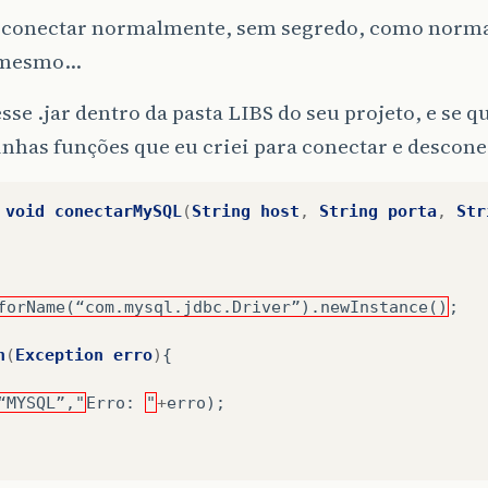
ai conectar normalmente, sem segredo, como norm
a mesmo…
esse .jar dentro da pasta LIBS do seu projeto, e se q
nhas funções que eu criei para conectar e descone
void
conectarMySQL
(
String
host
,
String
porta
,
Str
forName(“com.mysql.jdbc.Driver”).newInstance()
;
h
(
Exception
erro
)
{
“MYSQL”,"
Erro
:
"
+
erro
);