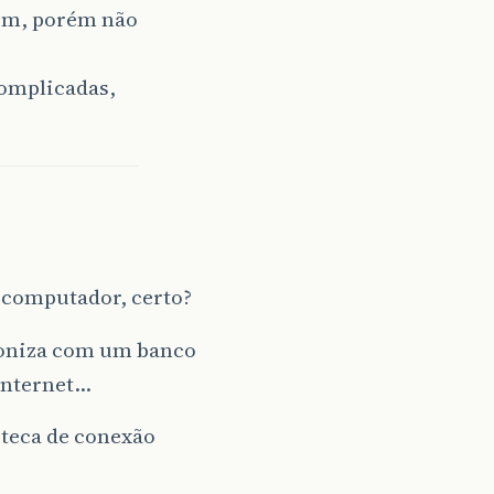
sim, porém não
complicadas,
 computador, certo?
croniza com um banco
 internet…
ioteca de conexão