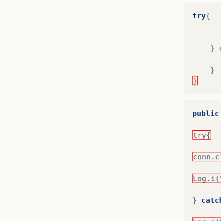
try
{
	}
}
}
public
try{
conn.c
Log.i(
}
catc