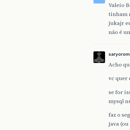
Valeio B
tinham 
jukajr 
não é um
saryorom
Acho qu
vc quer
se for 
mysql nu
faz o se
java (ou