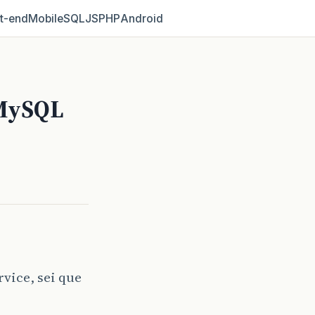
t‑end
Mobile
SQL
JS
PHP
Android
 MySQL
vice, sei que