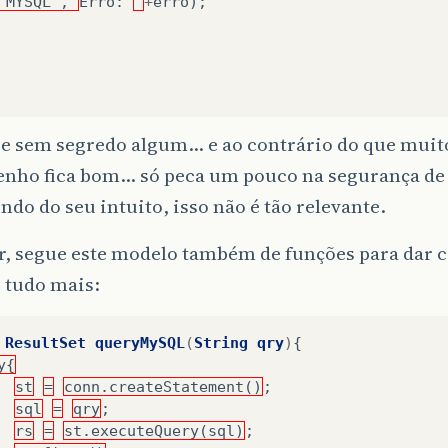
“MYSQL”,"
Erro
:
"
+
erro
);
 e sem segredo algum… e ao contrário do que muit
nho fica bom… só peca um pouco na segurança de 
do do seu intuito, isso não é tão relevante.
er, segue este modelo também de funções para dar 
e tudo mais:
ResultSet
queryMySQL
(
String
qry
)
{
y{
st
=
conn.createStatement()
;
sql
=
qry
;
rs
=
st.executeQuery(sql)
;