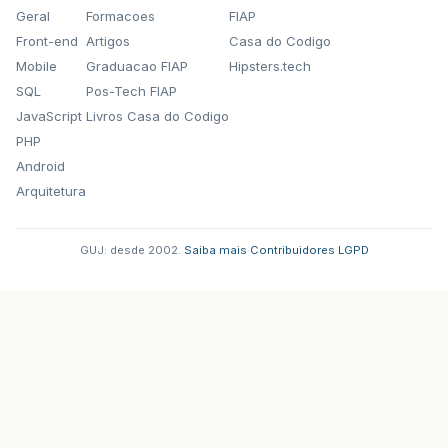
Geral
Formacoes
FIAP
Front-end
Artigos
Casa do Codigo
Mobile
Graduacao FIAP
Hipsters.tech
SQL
Pos-Tech FIAP
JavaScript
Livros Casa do Codigo
PHP
Android
Arquitetura
GUJ: desde 2002.
·
Saiba mais
·
Contribuidores
·
LGPD