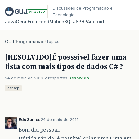
Discussoes de Programacao e
ARQUIVO
Tecnologia
Java
Geral
Front‑end
Mobile
SQL
JS
PHP
Android
GUJ
/
Programação
/
Topico
[RESOLVIDO]É posssível fazer uma
lista com mais tipos de dados C# ?
24 de maio de 2019
2 respostas
Resolvido
csharp
EduGomes
24 de maio de 2019
Bom dia pessoal.
Dúvida rápida, é possível criar uma Lista em