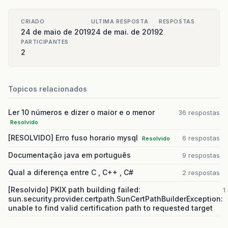
CRIADO
ULTIMA RESPOSTA
RESPOSTAS
24 de maio de 2019
24 de mai. de 2019
2
PARTICIPANTES
2
Topicos relacionados
Ler 10 números e dizer o maior e o menor
36 respostas
Resolvido
[RESOLVIDO] Erro fuso horario mysql
6 respostas
Resolvido
Documentação java em português
9 respostas
Qual a diferença entre C , C++ , C#
2 respostas
[Resolvido] PKIX path building failed:
1
sun.security.provider.certpath.SunCertPathBuilderException:
unable to find valid certification path to requested target