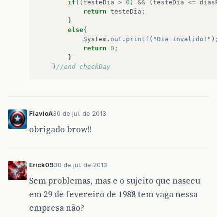
if
((
testeDia
>
0
)
&&
(
testeDia
<=
dias
return
testeDia
;
}
else
{
System
.
out
.
printf
(
"Dia invalido!"
)
return
0
;
}
}
//end checkDay
FlavioA
30 de jul. de 2013
obrigado brow!!
Erick09
30 de jul. de 2013
Sem problemas, mas e o sujeito que nasceu
em 29 de fevereiro de 1988 tem vaga nessa
empresa não?