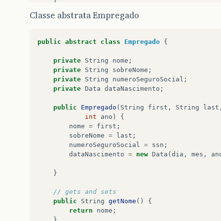
}
//end gets end sets
Classe abstrata Empregado
//metodo valida mes
private
int
checkMes
(
int
testeMes
){
public
abstract
class
Empregado
{
if
(
testeMes
>
0
&&
testeMes
<
12
){
return
testeMes
;
private
String
nome
;
}
private
String
sobreNome
;
else
{
private
String
numeroSeguroSocial
;
System
.
out
.
printf
(
"Mes invalido (%
private
Data
dataNascimento
;
return
1
;
}
public
Empregado
(
String
first
,
String
last
}
int
ano
)
{
//end metodo valida mes
nome
=
first
;
sobreNome
=
last
;
private
int
checkDay
(
int
testeDia
){
numeroSeguroSocial
=
ssn
;
dataNascimento
=
new
Data
(
dia
,
mes
,
an
int
[]
diasPorMes
=
{
0
,
31
,
28
,
31
,
30
,
31
,
3
}
if
((
testeDia
>
0
)
&&
(
testeDia
<=
dias
return
testeDia
;
// gets and sets
}
public
String
getNome
()
{
else
{
return
nome
;
System
.
out
.
printf
(
"Dia invalido!"
)
}