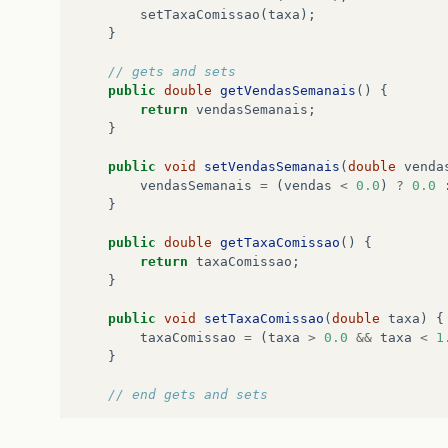
public
String
toString
()
{
setTaxaComissao
(
taxa
);
return
String
.
format
(
"%s %s\n%s: %s %s
}
getSobreNome
(),
"Numero de Seg
getNumeroSeguroSocial
(),
"\nDa
// gets and sets
dataNascimento
.
getDia
(),
dataN
public
double
getVendasSemanais
()
{
dataNascimento
.
getAno
());
return
vendasSemanais
;
}
}
public
abstract
double
ganhos
();
public
void
setVendasSemanais
(
double
venda
}
vendasSemanais
=
(
vendas
<
0.0
)
?
0.0
}
public
double
getTaxaComissao
()
{
return
taxaComissao
;
}
public
void
setTaxaComissao
(
double
taxa
)
{
taxaComissao
=
(
taxa
>
0.0
&&
taxa
<
1
}
// end gets and sets
@Override