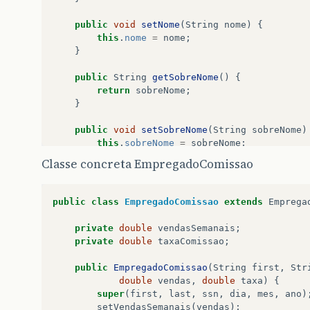
return
0
;
}
public
void
setNome
(
String
nome
)
{
}
//end checkDay
this
.
nome
=
nome
;
}
public
String
toString
(){
return
String
.
format
(
"%d/%d/%d"
,
dia
,
public
String
getSobreNome
()
{
}
return
sobreNome
;
}
}
public
void
setSobreNome
(
String
sobreNome
)
this
.
sobreNome
=
sobreNome
;
}
Classe concreta EmpregadoComissao
public
String
getNumeroSeguroSocial
()
{
return
numeroSeguroSocial
;
public
class
EmpregadoComissao
extends
Emprega
}
private
double
vendasSemanais
;
public
void
setNumeroSeguroSocial
(
String
n
private
double
taxaComissao
;
this
.
numeroSeguroSocial
=
numeroSeguro
}
public
EmpregadoComissao
(
String
first
,
Str
double
vendas
,
double
taxa
)
{
// end gets and sets
super
(
first
,
last
,
ssn
,
dia
,
mes
,
ano
)
setVendasSemanais
(
vendas
);