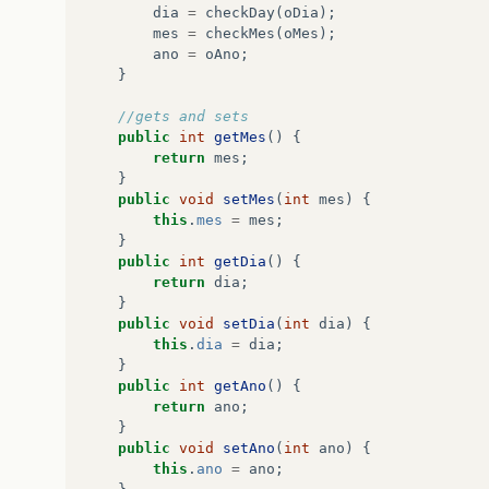
dia
=
checkDay
(
oDia
);
mes
=
checkMes
(
oMes
);
ano
=
oAno
;
}
//gets and sets
public
int
getMes
()
{
return
mes
;
}
public
void
setMes
(
int
mes
)
{
this
.
mes
=
mes
;
}
public
int
getDia
()
{
return
dia
;
}
public
void
setDia
(
int
dia
)
{
this
.
dia
=
dia
;
}
public
int
getAno
()
{
return
ano
;
}
public
void
setAno
(
int
ano
)
{
this
.
ano
=
ano
;