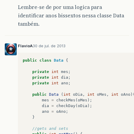
Lembre-se de por uma logica para
identificar anos bissextos nessa classe Data
também.
FlavioA
30 de jul. de 2013
public
class
Data
{
private
int
mes
;
private
int
dia
;
private
int
ano
;
public
Data
(
int
oDia
,
int
oMes
,
int
oAno
)
mes
=
checkMes
(
oMes
);
dia
=
checkDay
(
oDia
);
ano
=
oAno
;
}
//gets and sets