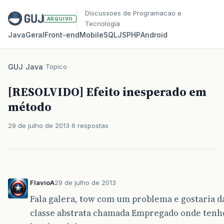
Discussoes de Programacao e
ARQUIVO
Tecnologia
Java
Geral
Front‑end
Mobile
SQL
JS
PHP
Android
GUJ
/
Java
/
Topico
[RESOLVIDO] Efeito inesperado em
método
29 de julho de 2013
6 respostas
FlavioA
29 de julho de 2013
Fala galera, tow com um problema e gostaria d
classe abstrata chamada Empregado onde tenho