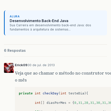
public
double
ganhos
()
{
return
getVendasSemanais
()
*
getTaxaCo
}
ALURA
Desenvolvimento Back-End Java
public
String
toString
()
{
Sua Carreira em desenvolvimento back-end Java: dos
return
String
.
format
(
"%s %s\n%s: %.2f;
fundamentos à arquitetura de sistemas...
"Empregado de Comissao:"
,
super
getVendasSemanais
(),
"Taxa de C
}
6 Respostas
}
Erick09
30 de jul. de 2013
Veja que ao chamar o método no construtor você
o mês
private
int
checkDay
(
int
testeDia
){
int
[]
diasPorMes
=
{
0
,
31
,
28
,
31
,
30
,
31
,
3