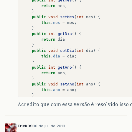
public
int
getMes
()
{
return
mes
;
}
public
void
setMes
(
int
mes
)
{
this
.
mes
=
mes
;
}
public
int
getDia
()
{
return
dia
;
}
public
void
setDia
(
int
dia
)
{
this
.
dia
=
dia
;
}
public
int
getAno
()
{
return
ano
;
}
public
void
setAno
(
int
ano
)
{
this
.
ano
=
ano
;
}
//end gets end sets
Acredito que com essa versão é resolvido isso c
//metodo valida mes
private
int
checkMes
(
int
testeMes
){
if
(
testeMes
>
0
&&
testeMes
<
12
){
Erick09
30 de jul. de 2013
return
testeMes
;