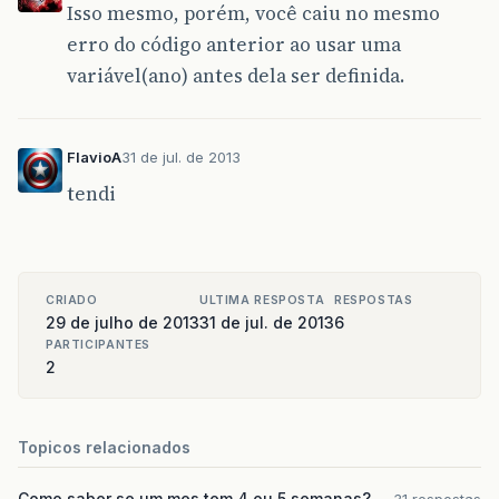
Isso mesmo, porém, você caiu no mesmo
}
else
{
erro do código anterior ao usar uma
System
.
out
.
printf
(
"Mes invalido (%
variável(ano) antes dela ser definida.
return
1
;
}
}
//end metodo valida mes
FlavioA
31 de jul. de 2013
private
int
checkDay
(
int
testeDia
){
tendi
int
[]
diasPorMes
=
{
0
,
31
,
28
,
31
,
30
,
31
,
3
if
((
testeDia
>
0
)
&&
(
testeDia
<=
dias
return
testeDia
;
CRIADO
ULTIMA RESPOSTA
RESPOSTAS
}
29 de julho de 2013
31 de jul. de 2013
6
if
(
mes
==
2
&&
testeDia
==
29
&&
(
ano
PARTICIPANTES
System
.
out
.
printf
(
"Dia (%d) invali
2
return
1
;
}
//end checkDay
Topicos relacionados
public
String
toString
(){
return
String
.
format
(
"%d/%d/%d"
,
dia
,
}
Como saber se um mes tem 4 ou 5 semanas?
31 respostas