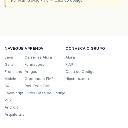
Por Ivam Galvao Filho — Casa do Codigo
NAVEGUE
APRENDA
CONHECA O GRUPO
Java
Carreiras Alura
Alura
Geral
Formacoes
FIAP
Front-end
Artigos
Casa do Codigo
Mobile
Graduacao FIAP
Hipsters.tech
SQL
Pos-Tech FIAP
JavaScript
Livros Casa do Codigo
PHP
Android
Arquitetura