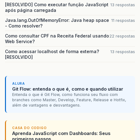
[RESOLVIDO] Como executar função JavaScript
13 respostas
após página carregada
Java.lang.OutOfMemoryError: Java heap space
11 respostas
- Como resolver?
Como consultar CPF na Receita Federal usando
22 respostas
Web Service?
Como acessar localhost de forma externa?
13 respostas
[RESOLVIDO]
ALURA
Git Flow: entenda o que é, como e quando utilizar
Entenda o que é Git Flow, como funciona seu fluxo com
branches como Master, Develop, Feature, Release e Hotfix,
além de vantagens e desvantagens.
CASA DO CODIGO
Aprenda JavaScript com Dashboards: Seus
primeiros passos...