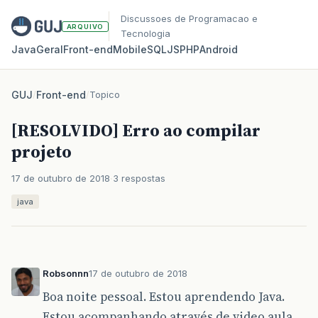
Discussoes de Programacao e
ARQUIVO
Tecnologia
Java
Geral
Front‑end
Mobile
SQL
JS
PHP
Android
GUJ
/
Front-end
/
Topico
[RESOLVIDO] Erro ao compilar
projeto
17 de outubro de 2018
3 respostas
java
Robsonnn
17 de outubro de 2018
Boa noite pessoal. Estou aprendendo Java.
Estou acompanhando através de video aula.