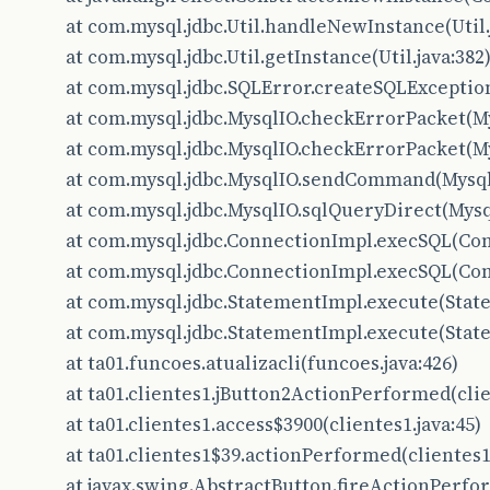
at com.mysql.jdbc.Util.handleNewInstance(Util.
at com.mysql.jdbc.Util.getInstance(Util.java:382
at com.mysql.jdbc.SQLError.createSQLException
at com.mysql.jdbc.MysqlIO.checkErrorPacket(My
at com.mysql.jdbc.MysqlIO.checkErrorPacket(My
at com.mysql.jdbc.MysqlIO.sendCommand(MysqlI
at com.mysql.jdbc.MysqlIO.sqlQueryDirect(Mysql
at com.mysql.jdbc.ConnectionImpl.execSQL(Con
at com.mysql.jdbc.ConnectionImpl.execSQL(Con
at com.mysql.jdbc.StatementImpl.execute(State
at com.mysql.jdbc.StatementImpl.execute(State
at ta01.funcoes.atualizacli(funcoes.java:426)
at ta01.clientes1.jButton2ActionPerformed(clie
at ta01.clientes1.access$3900(clientes1.java:45)
at ta01.clientes1$39.actionPerformed(clientes1.
at javax.swing.AbstractButton.fireActionPerfo