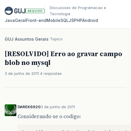
Discussoes de Programacao e
ARQUIVO
Tecnologia
Java
Geral
Front‑end
Mobile
SQL
JS
PHP
Android
GUJ
/
Assuntos Gerais
/
Topico
[RESOLVIDO] Erro ao gravar campo
blob no mysql
3 de junho de 2011
4 respostas
DAREK6920
3 de junho de 2011
Considerando-se o codigo: