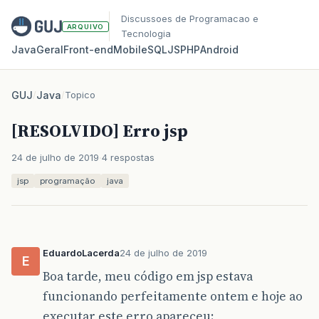
Discussoes de Programacao e
ARQUIVO
Tecnologia
Java
Geral
Front‑end
Mobile
SQL
JS
PHP
Android
GUJ
/
Java
/
Topico
[RESOLVIDO] Erro jsp
24 de julho de 2019
4 respostas
jsp
programação
java
EduardoLacerda
24 de julho de 2019
E
Boa tarde, meu código em jsp estava
funcionando perfeitamente ontem e hoje ao
executar este erro apareceu: