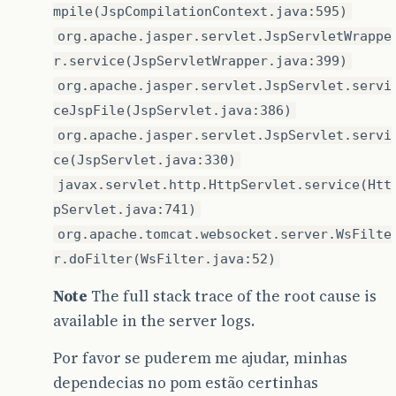
mpile(JspCompilationContext.java:595)
org.apache.jasper.servlet.JspServletWrappe
r.service(JspServletWrapper.java:399)
org.apache.jasper.servlet.JspServlet.servi
ceJspFile(JspServlet.java:386)
org.apache.jasper.servlet.JspServlet.servi
ce(JspServlet.java:330)
javax.servlet.http.HttpServlet.service(Htt
pServlet.java:741)
org.apache.tomcat.websocket.server.WsFilte
r.doFilter(WsFilter.java:52)
Note
The full stack trace of the root cause is
available in the server logs.
Por favor se puderem me ajudar, minhas
dependecias no pom estão certinhas