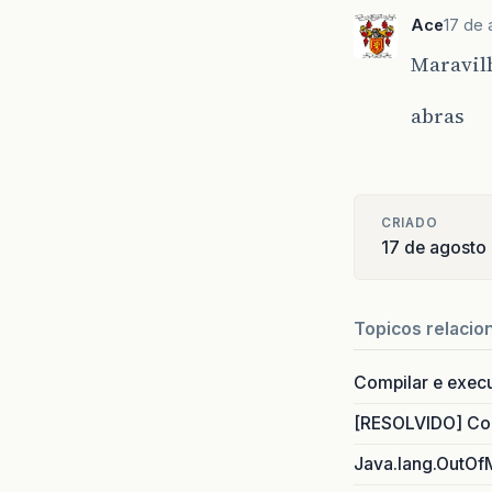
Ace
17 de 
Maravil
abras
CRIADO
17 de agosto
Topicos relacio
Compilar e exec
[RESOLVIDO] Com
Java.lang.OutOf