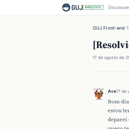
Discussoe
ARQUIVO
GUJ
Front-end
/
/
T
[Resolv
17 de agosto de 2
Ace
17 de 
Bom dia
estou le
deparei 
quero t