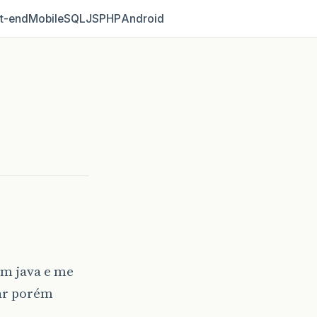
t‑end
Mobile
SQL
JS
PHP
Android
em java e me
sar porém