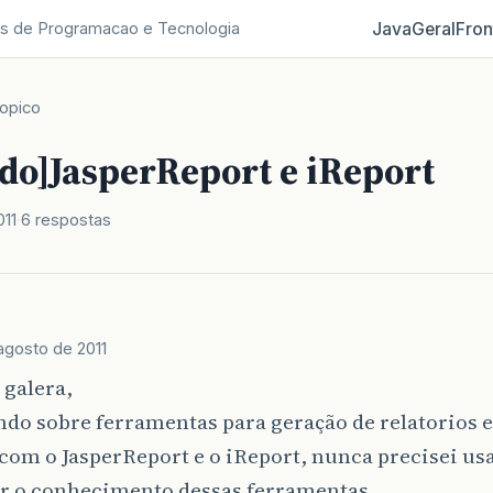
Java
Geral
Fron
s de Programacao e Tecnologia
opico
ido]JasperReport e iReport
011
6 respostas
agosto de 2011
 galera,
ndo sobre ferramentas para geração de relatorios 
com o JasperReport e o iReport, nunca precisei u
er o conhecimento dessas ferramentas.