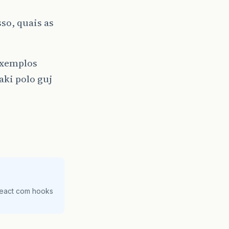
so, quais as
 exemplos
aki polo guj
React com hooks