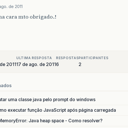
ago. de 2011
ha cara mto obrigado.!
ULTIMA RESPOSTA
RESPOSTAS
PARTICIPANTES
 de 2011
17 de ago. de 2011
6
2
nados
utar uma classe java pelo prompt do windows
o executar função JavaScript após página carregada
MemoryError: Java heap space - Como resolver?