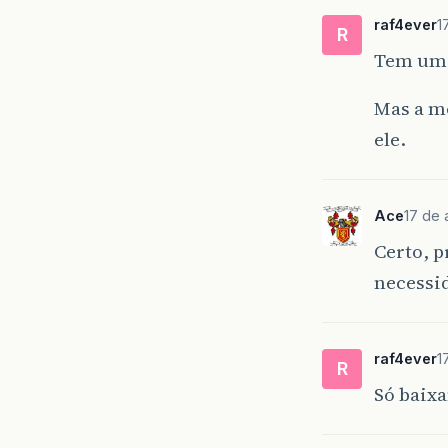
raf4ever
1
R
Tem um 
Mas a me
ele.
Ace
17 de 
Certo, p
necessi
raf4ever
1
R
Só baixa