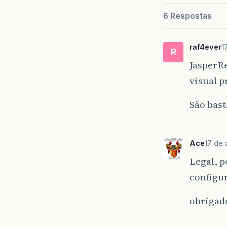
6 Respostas
raf4ever
1
R
JasperRe
visual p
São bast
Ace
17 de 
Legal, p
configur
obrigad