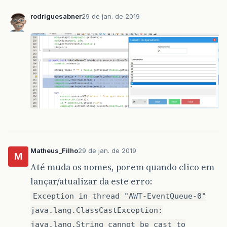
rodriguesabner
29 de jan. de 2019
Matheus_Filho
29 de jan. de 2019
M
Até muda os nomes, porem quando clico em
lançar/atualizar da este erro:
Exception in thread "AWT-EventQueue-0"
java.lang.ClassCastException:
java.lang.String cannot be cast to