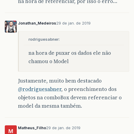
na hora de referenciar, por isso o erro…
Jonathan_Medeiros
29 de jan. de 2019
rodriguesabner:
na hora de puxar os dados ele não
chamou o Model
Justamente, muito bem destacado
@rodriguesabner
, o preenchimento dos
objetos na comboBox devem referenciar o
model da mesma também.
Matheus_Filho
29 de jan. de 2019
M