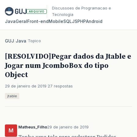
Discussoes de Programacao e
ARQUIVO
Tecnologia
Java
Geral
Front‑end
Mobile
SQL
JS
PHP
Android
GUJ
/
Java
/
Topico
[RESOLVIDO]Pegar dados da Jtable e
Jogar num JcomboBox do tipo
Object
29 de janeiro de 2019
27 respostas
jtable
Matheus_Filho
29 de janeiro de 2019
M