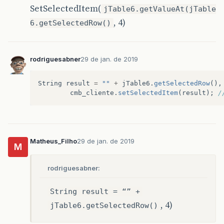
SetSelectedItem(
jTable6.getValueAt(jTable
, 4)
6.getSelectedRow()
rodriguesabner
29 de jan. de 2019
String
result
=
""
+
jTable6
.
getSelectedRow
(),
cmb_cliente
.
setSelectedItem
(
result
);
/
Matheus_Filho
29 de jan. de 2019
M
rodriguesabner:
String result = “” +
, 4)
jTable6.getSelectedRow()