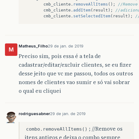
cmb_cliente
.
removeAllItems
();
//Remove
cmb_cliente
.
addItem
(
result
);
//adicion
cmb_cliente
.
setSelectedItem
(
result
);
/
Matheus_Filho
29 de jan. de 2019
M
Preciso sim, pois essa é a tela de
cadastrar/editar/excluir clientes, se eu fizer
desse jeito que vc me passou, todos os outros
nomes de clientes vao sumir e só vai sobrar
o qual eu cliquei
rodriguesabner
29 de jan. de 2019
; //Remove os
combo.removeAllItems()
itens antigos e deixa o combo sempre