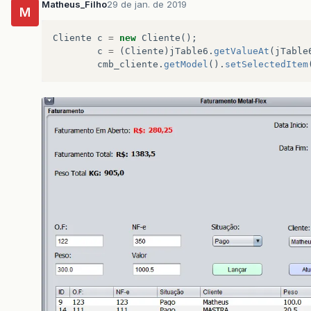
Matheus_Filho
29 de jan. de 2019
M
Cliente
c
=
new
Cliente
();
c
=
(
Cliente
)
jTable6
.
getValueAt
(
jTable
cmb_cliente
.
getModel
().
setSelectedItem