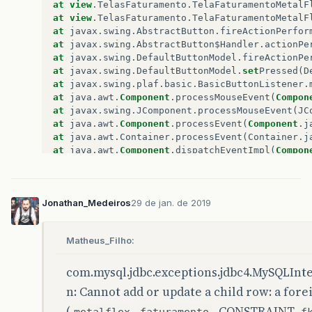
at
view
.
TelasFaturamento
.
TelaFaturamentoMetalF
at
view
.
TelasFaturamento
.
TelaFaturamentoMetalF
at
javax
.
swing
.
AbstractButton
.
fireActionPerfor
at
javax
.
swing
.
AbstractButton$Handler
.
actionPe
at
javax
.
swing
.
DefaultButtonModel
.
fireActionPe
at
javax
.
swing
.
DefaultButtonModel
.
set
Pressed
(
D
at
javax
.
swing
.
plaf
.
basic
.
BasicButtonListener
.
at
java
.
awt
.
Component
.
processMouseEvent
(
Compon
at
javax
.
swing
.
JComponent
.
processMouseEvent
(
JC
at
java
.
awt
.
Component
.
processEvent
(
Component
.
j
at
java
.
awt
.
Container
.
processEvent
(
Container
.
j
at
java
.
awt
.
Component
.
dispatchEventImpl
(
Compon
at
java
.
awt
.
Container
.
dispatchEventImpl
(
Contai
at
java
.
awt
.
Component
.
dispatchEvent
(
Component
.
at
java
.
awt
.
LightweightDispatcher
.
retargetMous
Jonathan_Medeiros
29 de jan. de 2019
at
java
.
awt
.
LightweightDispatcher
.
processMouse
at
java
.
awt
.
LightweightDispatcher
.
dispatchEven
at
java
.
awt
.
Container
.
dispatchEventImpl
(
Contai
Matheus_Filho:
at
java
.
awt
.
Window
.
dispatchEventImpl
(
Window
.
ja
at
java
.
awt
.
Component
.
dispatchEvent
(
Component
.
at
com.mysql.jdbc.exceptions.jdbc4.MySQLInt
java
.
awt
.
EventQueue
.
dispatchEventImpl
(
Event
at
java
.
awt
.
EventQueue
.
access$500
(
EventQueue
.
j
n: Cannot add or update a child row: a fore
at
java
.
awt
.
EventQueue$3
.
run
(
EventQueue
.
java
:
7
(
.
, CONSTRAINT
at
java
.
awt
.
EventQueue$3
.
run
(
EventQueue
.
java
:
7