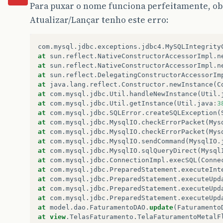
Para puxar o nome funciona perfeitamente, o
Atualizar/Lançar tenho este erro:
com
.
mysql
.
jdbc
.
exceptions
.
jdbc4
.
MySQLIntegrity
at
sun
.
reflect
.
NativeConstructorAccessorImpl
.
n
at
sun
.
reflect
.
NativeConstructorAccessorImpl
.
n
at
sun
.
reflect
.
DelegatingConstructorAccessorIm
at
java
.
lang
.
reflect
.
Constructor
.
newInstance
(
C
at
com
.
mysql
.
jdbc
.
Util
.
handleNewInstance
(
Util
.
at
com
.
mysql
.
jdbc
.
Util
.
getInstance
(
Util
.
java
:
3
at
com
.
mysql
.
jdbc
.
SQLError
.
createSQLException
(
at
com
.
mysql
.
jdbc
.
MysqlIO
.
checkErrorPacket
(
Mys
at
com
.
mysql
.
jdbc
.
MysqlIO
.
checkErrorPacket
(
Mys
at
com
.
mysql
.
jdbc
.
MysqlIO
.
sendCommand
(
MysqlIO
.
at
com
.
mysql
.
jdbc
.
MysqlIO
.
sqlQueryDirect
(
Mysql
at
com
.
mysql
.
jdbc
.
ConnectionImpl
.
execSQL
(
Conne
at
com
.
mysql
.
jdbc
.
PreparedStatement
.
executeInt
at
com
.
mysql
.
jdbc
.
PreparedStatement
.
executeUpd
at
com
.
mysql
.
jdbc
.
PreparedStatement
.
executeUpd
at
com
.
mysql
.
jdbc
.
PreparedStatement
.
executeUpd
at
model
.
dao
.
FaturamentoDAO
.
update
(
Faturamento
at
view
.
TelasFaturamento
.
TelaFaturamentoMetalF