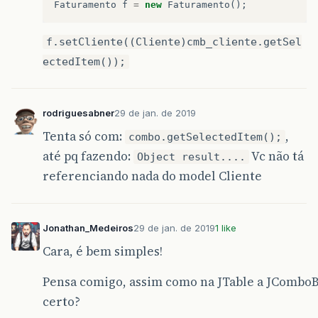
Faturamento
f
=
new
Faturamento
();
f.setCliente((Cliente)cmb_cliente.getSel
ectedItem());
rodriguesabner
29 de jan. de 2019
Tenta só com:
,
combo.getSelectedItem();
até pq fazendo:
Vc não tá
Object result....
referenciando nada do model Cliente
Jonathan_Medeiros
29 de jan. de 2019
1 like
Cara, é bem simples!
Pensa comigo, assim como na JTable a JCombo
certo?