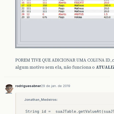
POREM TIVE QUE ADICIONAR UMA COLUNA ID_cli
algum motivo sem ela, não funciona o
ATUALI
rodriguesabner
29 de jan. de 2019
Jonathan_Medeiros:
String id =
suaJTable.getValueAt(suaJ