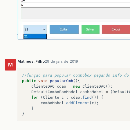
Matheus_Filho
29 de jan. de 2019
M
//função para popular combobox pegando info do
public
void
popularCmb
(){
ClienteDAO
cdao
=
new
ClienteDAO
();
DefaultComboBoxModel
comboMobel
=
(
Default
for
(
Cliente
c
:
cdao
.
find
())
{
comboMobel
.
addElement
(
c
);
}
}