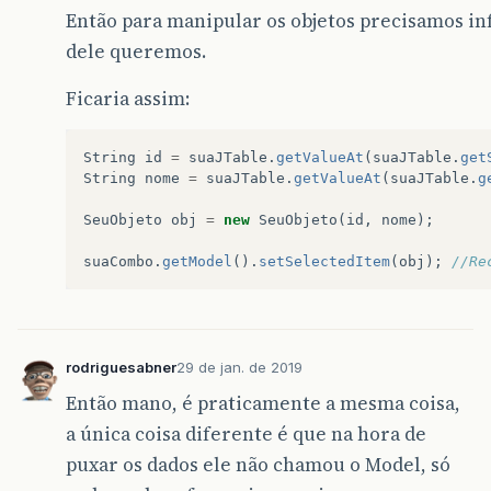
Então para manipular os objetos precisamos in
dele queremos.
Ficaria assim:
String
id
=
suaJTable
.
getValueAt
(
suaJTable
.
get
String
nome
=
suaJTable
.
getValueAt
(
suaJTable
.
g
SeuObjeto
obj
=
new
SeuObjeto
(
id
,
nome
);
suaCombo
.
getModel
().
setSelectedItem
(
obj
);
//Re
rodriguesabner
29 de jan. de 2019
Então mano, é praticamente a mesma coisa,
a única coisa diferente é que na hora de
puxar os dados ele não chamou o Model, só