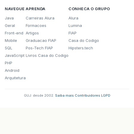
NAVEGUE
APRENDA
CONHECA O GRUPO
Java
Carreiras Alura
Alura
Geral
Formacoes
Lumina
Front-end
Artigos
FIAP
Mobile
Graduacao FIAP
Casa do Codigo
SQL
Pos-Tech FIAP
Hipsters.tech
JavaScript
Livros Casa do Codigo
PHP
Android
Arquitetura
GUJ: desde 2002.
·
Saiba mais
·
Contribuidores
·
LGPD