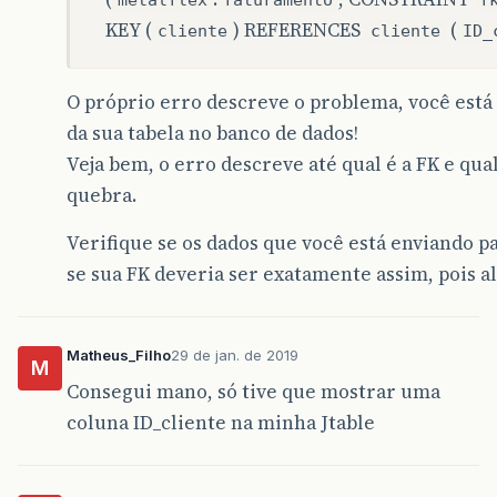
metalflex
faturamento
f
at
java
.
security
.
AccessController
.
doPrivileged
KEY (
) REFERENCES
(
cliente
cliente
ID_
at
java
.
security
.
ProtectionDomain$JavaSecurity
at
java
.
security
.
ProtectionDomain$JavaSecurity
at
java
.
awt
.
EventQueue$4
.
run
(
EventQueue
.
java
:
7
O próprio erro descreve o problema, você est
at
java
.
awt
.
EventQueue$4
.
run
(
EventQueue
.
java
:
7
at
java
.
security
.
AccessController
.
doPrivileged
da sua tabela no banco de dados!
at
java
.
security
.
ProtectionDomain$JavaSecurity
Veja bem, o erro descreve até qual é a FK e qua
at
java
.
awt
.
EventQueue
.
dispatchEvent
(
EventQueu
at
java
.
awt
.
EventDispatchThread
.
pumpOneEventFo
quebra.
at
java
.
awt
.
EventDispatchThread
.
pumpEventsForF
at
java
.
awt
.
EventDispatchThread
.
pumpEventsForH
Verifique se os dados que você está enviando p
at
java
.
awt
.
EventDispatchThread
.
pumpEvents
(
Eve
se sua FK deveria ser exatamente assim, pois a
at
java
.
awt
.
EventDispatchThread
.
pumpEvents
(
Eve
at
java
.
awt
.
EventDispatchThread
.
run
(
EventDispa
Matheus_Filho
29 de jan. de 2019
M
Consegui mano, só tive que mostrar uma
coluna ID_cliente na minha Jtable