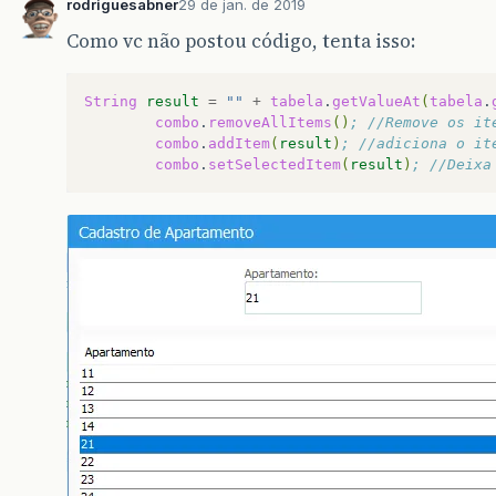
rodriguesabner
29 de jan. de 2019
Como vc não postou código, tenta isso:
String
result
=
""
+
tabela
.
getValueAt
(
tabela
.
combo
.
removeAllItems
()
; //Remove os it
combo
.
addItem
(
result
)
; //adiciona o it
combo
.
setSelectedItem
(
result
)
; //Deixa