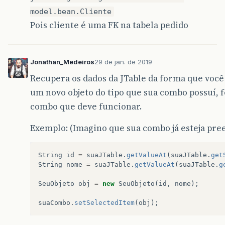
model.bean.Cliente
Pois cliente é uma FK na tabela pedido
Jonathan_Medeiros
29 de jan. de 2019
Recupera os dados da JTable da forma que você 
um novo objeto do tipo que sua combo possuí, fe
combo que deve funcionar.
Exemplo: (Imagino que sua combo já esteja pre
String
id
=
suaJTable
.
getValueAt
(
suaJTable
.
get
String
nome
=
suaJTable
.
getValueAt
(
suaJTable
.
g
SeuObjeto
obj
=
new
SeuObjeto
(
id
,
nome
);
suaCombo
.
setSelectedItem
(
obj
);