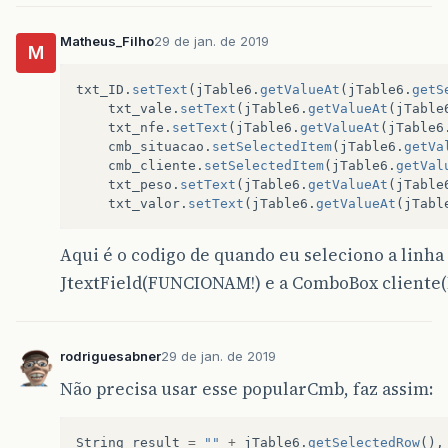
Matheus_Filho
29 de jan. de 2019
M
txt_ID
.
setText
(
jTable6
.
getValueAt
(
jTable6
.
getS
txt_vale
.
setText
(
jTable6
.
getValueAt
(
jTable
txt_nfe
.
setText
(
jTable6
.
getValueAt
(
jTable6
cmb_situacao
.
setSelectedItem
(
jTable6
.
getVa
cmb_cliente
.
setSelectedItem
(
jTable6
.
getVal
txt_peso
.
setText
(
jTable6
.
getValueAt
(
jTable
txt_valor
.
setText
(
jTable6
.
getValueAt
(
jTabl
Aqui é o codigo de quando eu seleciono a linha 
JtextField(FUNCIONAM!) e a ComboBox client
rodriguesabner
29 de jan. de 2019
Não precisa usar esse popularCmb, faz assim:
String
result
=
""
+
jTable6
.
getSelectedRow
(),