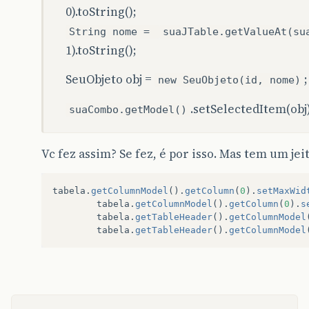
0).toString();
String nome =
suaJTable.getValueAt(su
1).toString();
SeuObjeto obj =
;
new SeuObjeto(id, nome)
.setSelectedItem(obj)
suaCombo.getModel()
Vc fez assim? Se fez, é por isso. Mas tem um je
tabela
.
getColumnModel
().
getColumn
(
0
).
setMaxWid
tabela
.
getColumnModel
().
getColumn
(
0
).
s
tabela
.
getTableHeader
().
getColumnModel
tabela
.
getTableHeader
().
getColumnModel