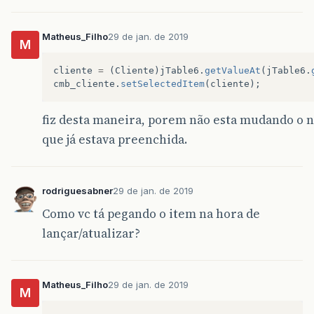
Matheus_Filho
29 de jan. de 2019
M
cliente
=
(
Cliente
)
jTable6
.
getValueAt
(
jTable6
.
cmb_cliente
.
setSelectedItem
(
cliente
);
fiz desta maneira, porem não esta mudando o
que já estava preenchida.
rodriguesabner
29 de jan. de 2019
Como vc tá pegando o item na hora de
lançar/atualizar?
Matheus_Filho
29 de jan. de 2019
M