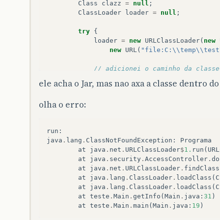
Class
clazz
=
null
;
ClassLoader
loader
=
null
;
try
{
loader
=
new
URLClassLoader
(
new
new
URL
(
"file:C:\\temp\\test
// adicionei o caminho da classe
clazz
=
loader
.
loadClass
(
"br.sfe
ele acha o Jar, mas nao axa a classe dentro do
Object
obj
=
clazz
.
newInstance
()
olha o erro:
Field
field
=
clazz
.
getField
(
"PR
field
.
setAccessible
(
true
);
run
:
java
.
lang
.
ClassNotFoundException
:
Programa
String
campo
=
(
String
)
field
.
ge
at
java
.
net
.
URLClassLoader
$
1.
run
(
URL
System
.
out
.
println
(
campo
);
at
java
.
security
.
AccessController
.
do
at
java
.
net
.
URLClassLoader
.
findClass
}
catch
(
MalformedURLException
ex
)
{
at
java
.
lang
.
ClassLoader
.
loadClass
(
C
ex
.
printStackTrace
();
at
java
.
lang
.
ClassLoader
.
loadClass
(
C
}
catch
(
ClassNotFoundException
ex
)
at
teste
.
Main
.
getInfo
(
Main
.
java
:
31
)
ex
.
printStackTrace
();
at
teste
.
Main
.
main
(
Main
.
java
:
19
)
}
catch
(
InstantiationException
ex
)
ex
.
printStackTrace
();