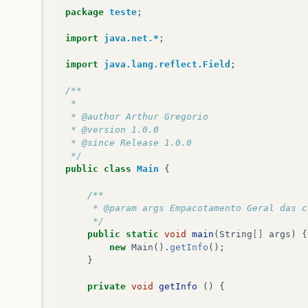
package
teste
;
import
java.net.*
;
import
java.lang.reflect.Field
;
/**
 *  
 * @author Arthur Gregorio
 * @version 1.0.0
 * @since Release 1.0.0
 */
public
class
Main
{
/**
     * @param args Empacotamento Geral das c
     */
public
static
void
main
(
String
[]
args
)
{
new
Main
().
getInfo
();
}
private
void
getInfo
()
{