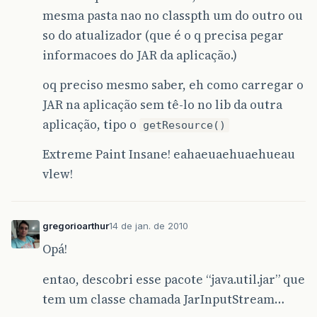
mesma pasta nao no classpth um do outro ou
so do atualizador (que é o q precisa pegar
informacoes do JAR da aplicação.)
oq preciso mesmo saber, eh como carregar o
JAR na aplicação sem tê-lo no lib da outra
aplicação, tipo o
getResource()
Extreme Paint Insane! eahaeuaehuaehueau
vlew!
gregorioarthur
14 de jan. de 2010
Opá!
entao, descobri esse pacote “java.util.jar” que
tem um classe chamada JarInputStream…