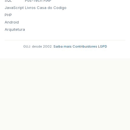
SQL
Pos-Tech FIAP
JavaScript
Livros Casa do Codigo
PHP
Android
Arquitetura
GUJ: desde 2002.
·
Saiba mais
·
Contribuidores
·
LGPD