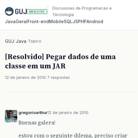
Discussoes de Programacao e
ARQUIVO
Tecnologia
Java
Geral
Front‑end
Mobile
SQL
JS
PHP
Android
GUJ
/
Java
/
Topico
[Resolvido] Pegar dados de uma
classe em um JAR
12 de janeiro de 2010
7 respostas
gregorioarthur
12 de janeiro de 2010
Buenas galera!
estou com o seguinte dilema, preciso criar