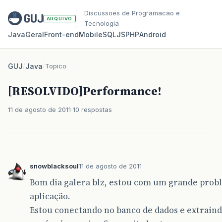
Discussoes de Programacao e
ARQUIVO
Tecnologia
Java
Geral
Front‑end
Mobile
SQL
JS
PHP
Android
GUJ
/
Java
/
Topico
[RESOLVIDO]Performance!
11 de agosto de 2011
10 respostas
snowblacksoul
11 de agosto de 2011
Bom dia galera blz, estou com um grande pro
aplicação.
Estou conectando no banco de dados e extraind