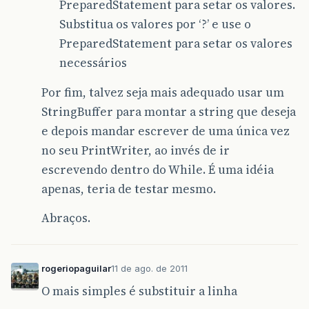
PreparedStatement para setar os valores.
while
(
rs
.
next
()){
pw
.
printf
(
"%s\t%s\t%s\t%s\
Substitua os valores por ‘?’ e use o
rs
.
getString
(
"sist
PreparedStatement para setar os valores
rs
.
getString
(
"id_c
rs
.
getString
(
"cod_
necessários
rs
.
getString
(
"vl_d
rs
.
getString
(
"qt_d
Por fim, talvez seja mais adequado usar um
rs
.
getString
(
"qt_s
rs
.
getString
(
"vl_c
StringBuffer para montar a string que deseja
rs
.
getString
(
"qt_c
e depois mandar escrever de uma única vez
rs
.
getString
(
"qt_s
no seu PrintWriter, ao invés de ir
rs
.
getString
(
"cont
rs
.
getString
(
"prod
escrevendo dentro do While. É uma idéia
rs
.
getString
(
"term
apenas, teria de testar mesmo.
rs
.
getString
(
"test
rs
.
getString
(
"valo
Abraços.
System
.
out
.
printf
(
"%s\t%s\t%s\t%s\t%s\t%
rs
.
getString
(
"sist
rs
.
getString
(
"id_c
rogeriopaguilar
11 de ago. de 2011
rs
.
getString
(
"cod_
O mais simples é substituir a linha
rs
.
getString
(
"vl_d
rs
.
getString
(
"qt_d