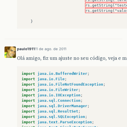
rs.getString("test
rs.getString("valo
}
paulo1911
11 de ago. de 2011
Olá amigo, fiz um ajuste no seu código, veja e 
import
java.io.BufferedWriter
;
import
java.io.File
;
import
java.io.FileNotFoundException
;
import
java.io.FileWriter
;
import
java.io.IOException
;
import
java.sql.Connection
;
import
java.sql.DriverManager
;
import
java.sql.ResultSet
;
import
java.sql.SQLException
;
import
java.text.ParseException
;