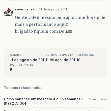
int
mesAtual
=
cal
.
get
(
Calendar
.
MONTH
)
int
anoAtual
=
cal
.
get
(
Calendar
.
YEAR
);
snowblacksoul
11 de ago. de 2011
int
hora
=
cal
.
get
(
Calendar
.
HOUR_OF_DA
Gente valeu mesmo pela ajuda, melhorou de
int
minuto
=
cal
.
get
(
Calendar
.
MINUTE
);
int
segundo
=
cal
.
get
(
Calendar
.
SECOND
)
mais a performance aqui!!
brigadão fiquem com Deus!!!
System
.
out
.
println
(
diaDoMes
);
System
.
out
.
println
(
mesAtual
);
System
.
out
.
println
(
anoAtual
);
System
.
out
.
println
(
hora
);
System
.
out
.
println
(
minuto
);
System
.
out
.
println
(
segundo
);
CRIADO
ULTIMA RESPOSTA
RESPOSTAS
System
.
out
.
println
(
""
+
anoAtual
+
""
11 de agosto de 2011
11 de ago. de 2011
10
PARTICIPANTES
try
{
5
Class
.
forName
(
"oracle.jdbc.OracleD
Connection
con
=
DriverManager
.
getConnection
(
"jdbc:oracl
Topicos relacionados
"system"
,
"11g"
);
System
.
out
.
println
(
"CONECTADO!!!!!
Como saber se um mes tem 4 ou 5 semanas?
31 respostas
Date
inicio
=
sdf
.
parse
(
sdf
.
format
[RESOLVIDO]
System
.
out
.
println
(
inicio
);