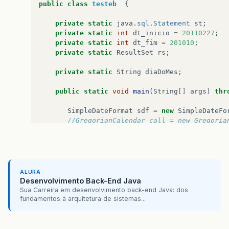
public
class
testeb
{
private
static
java
.
sql
.
Statement
st
;
private
static
int
dt_inicio
=
20110227
;
private
static
int
dt_fim
=
201010
;
private
static
ResultSet
rs
;
private
static
String
diaDoMes
;
public
static
void
main
(
String
[]
args
)
thr
SimpleDateFormat
sdf
=
new
SimpleDateFo
//GregorianCalendar call = new Gregoria
Calendar
cal
=
Calendar
.
getInstance
();
int
diaDoMes
=
cal
.
get
(
Calendar
.
DA
int
mesAtual
=
cal
.
get
(
Calendar
.
MO
int
anoAtual
=
cal
.
get
(
Calendar
.
YE
int
hora
=
cal
.
get
(
Calendar
.
HOUR_O
ALURA
int
minuto
=
cal
.
get
(
Calendar
.
MINU
Desenvolvimento Back-End Java
int
segundo
=
cal
.
get
(
Calendar
.
SEC
Sua Carreira em desenvolvimento back-end Java: dos
fundamentos à arquitetura de sistemas...
System
.
out
.
println
(
diaDoMes
);
System
.
out
.
println
(
mesAtual
);
System
.
out
.
println
(
anoAtual
);