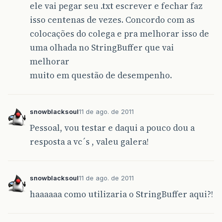
e
.
printStackTrace
();
ele vai pegar seu .txt escrever e fechar faz
isso centenas de vezes. Concordo com as
}
colocações do colega e pra melhorar isso de
}
uma olhada no StringBuffer que vai
}
melhorar
muito em questão de desempenho.
snowblacksoul
11 de ago. de 2011
Pessoal, vou testar e daqui a pouco dou a
resposta a vc´s , valeu galera!
snowblacksoul
11 de ago. de 2011
haaaaaa como utilizaria o StringBuffer aqui?!