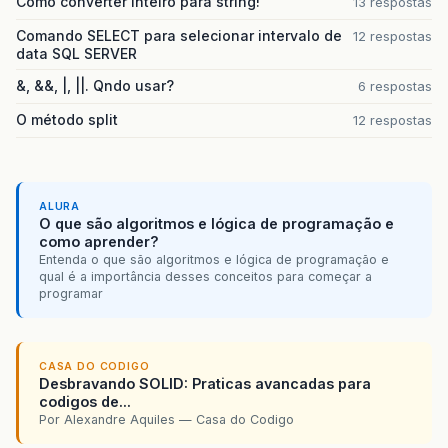
Como converter inteiro para string!
13 respostas
st
=
con
.
createStatement
();
Comando SELECT para selecionar intervalo de
12 respostas
data SQL SERVER
ResultSet
rs
=
st
.
executeQuery
(
"select * fr
&, &&, |, ||. Qndo usar?
6 respostas
+
dt_inicio
+
" wh
+
" and cod_subtp_
O método split
12 respostas
// select * from system.parque_tra
File
file
=
new
File
(
ALURA
"C:/Users/daniel/Documents
O que são algoritmos e lógica de programação e
como aprender?
long
tamanho
=
file
.
length
();
Entenda o que são algoritmos e lógica de programação e
qual é a importância desses conceitos para começar a
BufferedWriter
bw
=
new
BufferedWr
programar
StringBuilder
sb
=
new
StringBuild
while
(
rs
.
next
())
{
CASA DO CODIGO
sb
.
append
(
rs
.
getString
(
"sistem
Desbravando SOLID: Praticas avancadas para
sb
.
append
(
"\t"
);
codigos de...
sb
.
append
(
rs
.
getString
(
"id_con
Por Alexandre Aquiles — Casa do Codigo
sb
.
append
(
"\t"
);