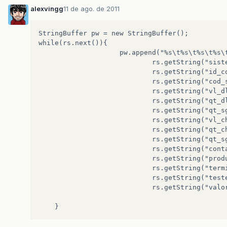
alexvingg
11 de ago. de 2011
StringBuffer pw = new StringBuffer();

while(rs.next()){  

                    pw.append("%s\t%s\t%s\t%s\t
                            rs.getString("siste
                            rs.getString("id_co
                            rs.getString("cod_s
                            rs.getString("vl_dl
                            rs.getString("qt_dl
                            rs.getString("qt_sg
                            rs.getString("vl_ch
                            rs.getString("qt_ch
                            rs.getString("qt_sg
                            rs.getString("conta
                            rs.getString("produ
                            rs.getString("termi
                            rs.getString("teste
                            rs.getString("valor