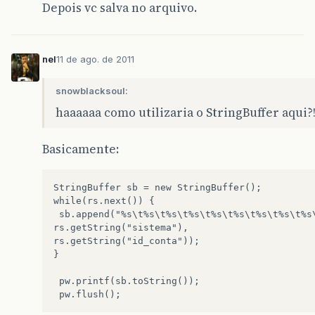
Depois vc salva no arquivo.
nel
11 de ago. de 2011
snowblacksoul:
haaaaaa como utilizaria o StringBuffer aqui?
Basicamente:
StringBuffer sb = new StringBuffer();

while(rs.next()) {

 sb.append("%s\t%s\t%s\t%s\t%s\t%s\t%s\t%s\t%s\
rs.getString("sistema"),   

rs.getString("id_conta"));

} 

 pw.printf(sb.toString());
