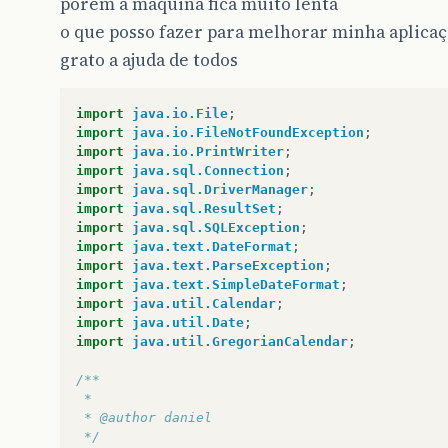
porém á maquina fica muito lenta
o que posso fazer para melhorar minha aplicaçã
grato a ajuda de todos
import
java.io.File
;
import
java.io.FileNotFoundException
;
import
java.io.PrintWriter
;
import
java.sql.Connection
;
import
java.sql.DriverManager
;
import
java.sql.ResultSet
;
import
java.sql.SQLException
;
import
java.text.DateFormat
;
import
java.text.ParseException
;
import
java.text.SimpleDateFormat
;
import
java.util.Calendar
;
import
java.util.Date
;
import
java.util.GregorianCalendar
;
/**
 *
 * @author daniel
 */