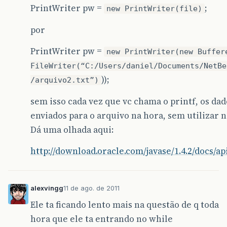
PrintWriter pw =
;
rs
.
getString
(
"qt_s
new PrintWriter(file)
rs
.
getString
(
"vl_c
rs
.
getString
(
"qt_c
por
rs
.
getString
(
"qt_s
rs
.
getString
(
"cont
PrintWriter pw =
new PrintWriter(new Buffer
rs
.
getString
(
"prod
rs
.
getString
(
"term
FileWriter(“C:/Users/daniel/Documents/NetBe
rs
.
getString
(
"test
));
/arquivo2.txt”)
rs
.
getString
(
"valo
sem isso cada vez que vc chama o printf, os dad
}
pw
.
flush
();
enviados para o arquivo na hora, sem utilizar 
Dá uma olhada aqui:
Date
fim
=
sdf
.
parse
(
sdf
.
format
(
System
.
System
.
out
.
println
(
"**************
http://download.oracle.com/javase/1.4.2/docs/ap
long
teste
=
fim
.
getTime
()
-
inici
System
.
out
.
println
(
"teste"
+
teste
);
System
.
out
.
println
(
"Tempo corrido
System
.
out
.
println
(
"Desconectado"
alexvingg
11 de ago. de 2011
pw
.
close
();
con
.
close
();
Ele ta ficando lento mais na questão de q toda
System
.
exit
(
1
);
hora que ele ta entrando no while
}
catch
(
SQLException
e
){