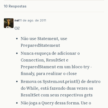
System
.
out
.
println
(
hora
);
10 Respostas
System
.
out
.
println
(
minuto
);
System
.
out
.
println
(
segundo
);
System
.
out
.
println
(
""
+
anoAtual
nel
11 de ago. de 2011
try
{
Oi!
Class
.
forName
(
"oracle.jdbc.Orac
Não use Statement, use
Connection
con
=
DriverMan
PreparedStatement
System
.
out
.
println
(
"CONECT
Date
inicio
=
sdf
.
parse
(
sd
Nunca esqueça de adicionar o
System
.
out
.
println
(
inicio
)
Connection, ResultSet e
st
=
con
.
createStatement
();
PreparedStament em um bloco try -
finnaly, para realizar o close
ResultSet
rs
=
st
.
executeQuery
(
"se
Remova os System.out.printf() de dentro
//select * from system.parque_traf
do While, está fazendo duas vezes os
File
file
=
new
File
(
"C:/Us
ResultSet com seus respectivos gets
long
tamanho
=
file
.
length
(
PrintWriter
pw
=
new
PrintW
Não joga a Query dessa forma. Use o