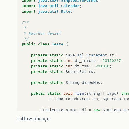
import
java.text.SimpleDateFormat
;
import
java.util.Calendar
;
import
java.util.Date
;
/**
 * 
 * @author daniel
 */
public
class
Teste
{
private
static
java
.
sql
.
Statement
st
;
private
static
int
dt_inicio
=
20110227
;
private
static
int
dt_fim
=
201010
;
private
static
ResultSet
rs
;
private
static
String
diaDoMes
;
public
static
void
main
(
String
[]
args
)
thr
FileNotFoundException
,
SQLExceptio
SimpleDateFormat
sdf
=
new
SimpleDateF
// GregorianCalendar call = new Gregor
fallow abraço
Calendar
cal
=
Calendar
.
getInstance
();
int
diaDoMes
=
cal
.
get
(
Calendar
.
DAY_OF