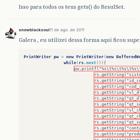
Isso para todos os teus gets() do ResulSet.
snowblacksoul
11 de ago. de 2011
Galera , eu utilizei dessa forma aqui ficou sup
PrintWriter
pw
=
new
PrintWriter
(
new
BufferedW
while
(
rs
.
next
())
{
pw.printf("%s\t%s\t%s\t%s\
rs.getString("sist
rs.getString("id_c
rs.getString("cod_
rs.getString("vl_d
rs.getString("qt_d
rs.getString("qt_s
rs.getString("vl_c
rs.getString("qt_c
rs.getString("qt_s
rs.getString("cont
rs.getString("prod
rs.getString("term