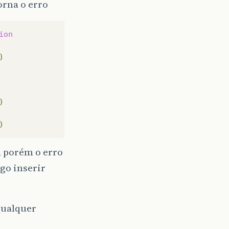
orna o erro
ion
)
)
)
ia porém o erro
go inserir
qualquer