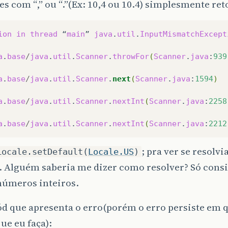
es com “,” ou “.”(Ex: 10,4 ou 10.4) simplesmente ret
ion
in
thread
“
main
”
java
.
util
.
InputMismatchExcept
a
.
base
/
java
.
util
.
Scanner
.
throwFor
(
Scanner
.
java
:
939
a
.
base
/
java
.
util
.
Scanner
.
next
(
Scanner
.
java
:
1594
)
a
.
base
/
java
.
util
.
Scanner
.
nextInt
(
Scanner
.
java
:
2258
a
.
base
/
java
.
util
.
Scanner
.
nextInt
(
Scanner
.
java
:
2212
; pra ver se resolv
Locale.setDefault(
Locale.US
)
. Alguém saberia me dizer como resolver? Só consi
números inteiros.
ód que apresenta o erro(porém o erro persiste em 
ue eu faça):