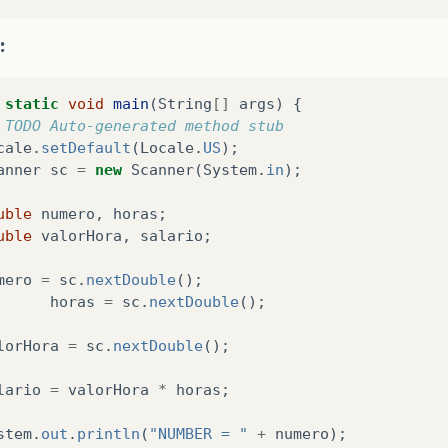
:
static
void
main
(
String
[]
args
)
{
 TODO Auto-generated method stub
cale
.
setDefault
(
Locale
.
US
);
anner
sc
=
new
Scanner
(
System
.
in
);
uble
numero
,
horas
;
uble
valorHora
,
salario
;
mero
=
sc
.
nextDouble
();
horas
=
sc
.
nextDouble
();
lorHora
=
sc
.
nextDouble
();
lario
=
valorHora
*
horas
;
stem
.
out
.
println
(
"NUMBER = "
+
numero
);