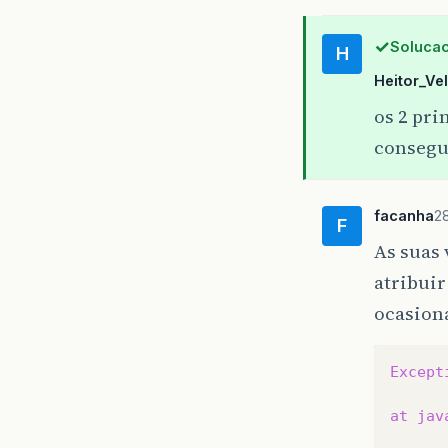
Solucao
H
Heitor_Ve
os 2 pri
consegui
facanha
2
F
As suas 
atribuir
ocasiona
Except
at
jav