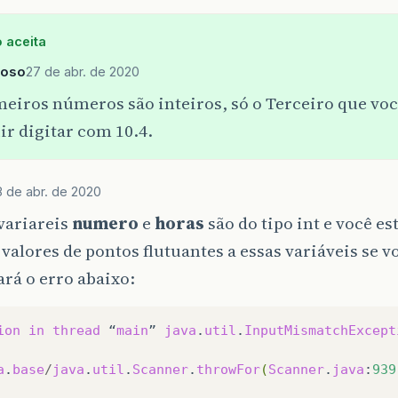
 aceita
loso
27 de abr. de 2020
meiros números são inteiros, só o Terceiro que voc
r digitar com 10.4.
8 de abr. de 2020
variareis
numero
e
horas
são do tipo int e você es
 valores de pontos flutuantes a essas variáveis se vo
rá o erro abaixo:
ion
in
thread
“
main
”
java
.
util
.
InputMismatchExcept
a
.
base
/
java
.
util
.
Scanner
.
throwFor
(
Scanner
.
java
:
939