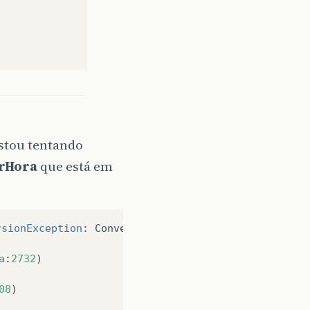
stou tentando
orHora
que está em
rsionException
:
Conversion
=
‘
2
’
a
:
2732
)
08
)