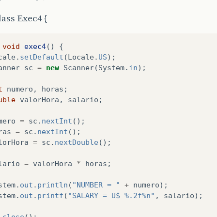
lass Exec4 {
void
exec4
()
{
cale
.
setDefault
(
Locale
.
US
);
anner
sc
=
new
Scanner
(
System
.
in
);
t
numero
,
horas
;
uble
valorHora
,
salario
;
mero
=
sc
.
nextInt
();
ras
=
sc
.
nextInt
();
lorHora
=
sc
.
nextDouble
();
lario
=
valorHora
*
horas
;
stem
.
out
.
println
(
"NUMBER = "
+
numero
);
stem
.
out
.
printf
(
"SALARY = U$ %.2f%n"
,
salario
);
.
close
();