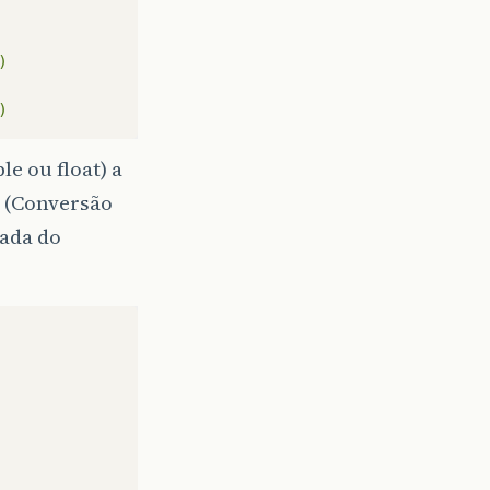
)
)
e ou float) a
(Conversão
nada do