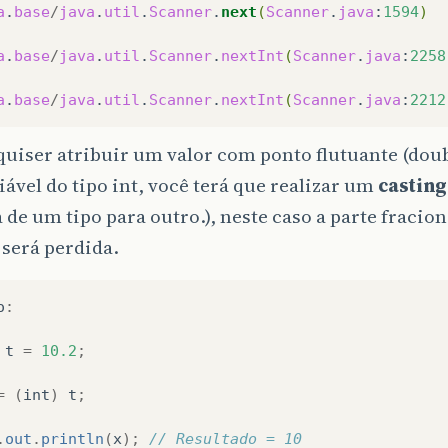
a
.
base
/
java
.
util
.
Scanner
.
next
(
Scanner
.
java
:
1594
)
a
.
base
/
java
.
util
.
Scanner
.
nextInt
(
Scanner
.
java
:
2258
a
.
base
/
java
.
util
.
Scanner
.
nextInt
(
Scanner
.
java
:
2212
quiser atribuir um valor com ponto flutuante (doubl
ável do tipo int, você terá que realizar um
casting
a de um tipo para outro.), neste caso a parte fracio
será perdida.
o
:
t
=
10.2
;
=
(
int
)
t
;
.
out
.
println
(
x
);
// Resultado = 10