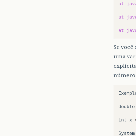
at
jav
at
jav
at
jav
Se você 
uma vari
explícit
número 
Exempl
double
int
x
System