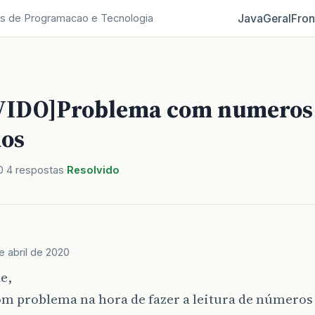
Java
Geral
Fron
s de Programacao e Tecnologia
VIDO]Problema com numeros
os
0
4 respostas
Resolvido
e abril de 2020
e,
om problema na hora de fazer a leitura de números