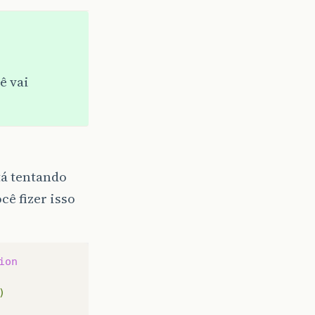
ê vai
tá tentando
cê fizer isso
ion
)