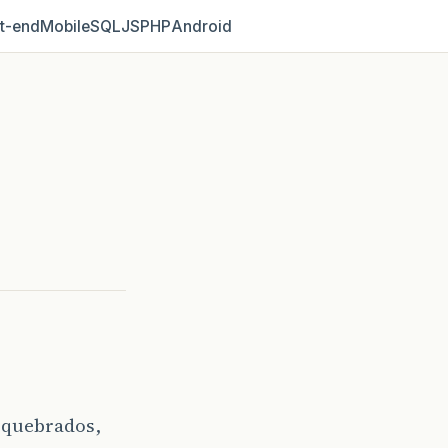
t‑end
Mobile
SQL
JS
PHP
Android
 quebrados,