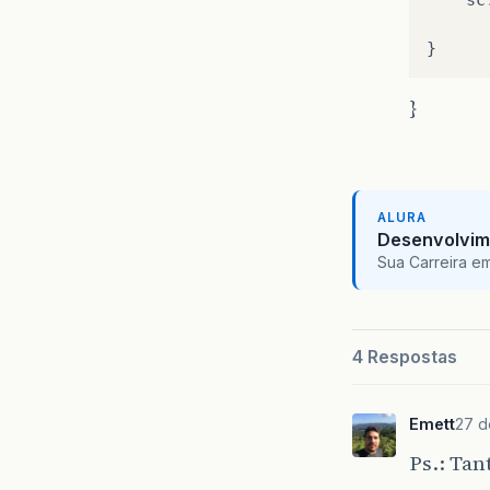
}
}
ALURA
Desenvolvim
Sua Carreira e
4 Respostas
Emett
27 d
Ps.: Ta