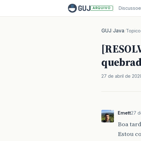
Discussoe
ARQUIVO
GUJ
Java
/
/
Topico
[RESOL
quebrad
27 de abril de 202
Emett
27 d
Boa tard
Estou c