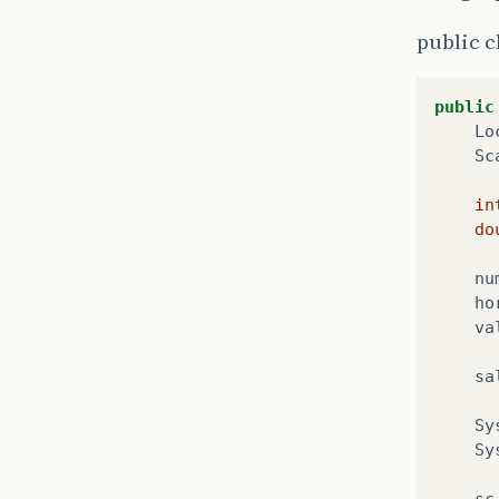
public c
public
Lo
Sc
in
do
nu
ho
va
sa
Sy
Sy
sc