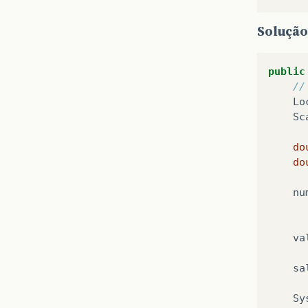
Solução
public
//
Lo
Sc
do
do
nu
va
sa
Sy