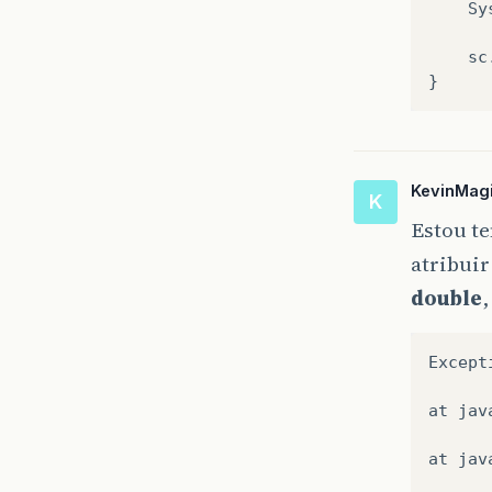
Sy
sc
}
KevinMag
K
Estou t
atribuir
double
,
Except
at
jav
at
jav