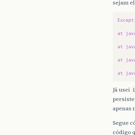
sejam el
Except
at
jav
at
jav
at
jav
at
jav
Já usei
persiste
apenas 
Segue c
código q