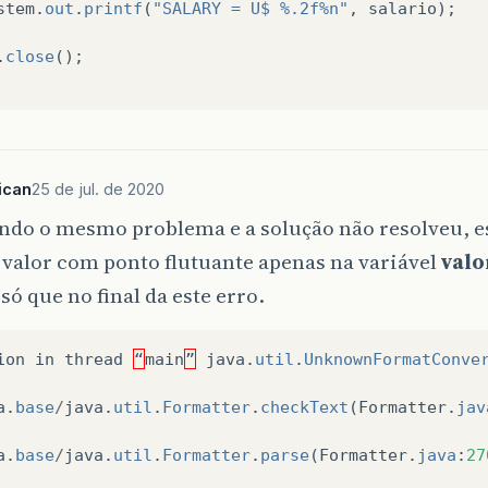
stem
.
out
.
printf
(
"SALARY = U$ %.2f%n"
,
salario
);
.
close
();
ican
25 de jul. de 2020
endo o mesmo problema e a solução não resolveu, e
 valor com ponto flutuante apenas na variável
val
 só que no final da este erro.
ion
in
thread
“
main
”
java
.
util
.
UnknownFormatConve
a
.
base
/
java
.
util
.
Formatter
.
checkText
(
Formatter
.
jav
a
.
base
/
java
.
util
.
Formatter
.
parse
(
Formatter
.
java
:
27