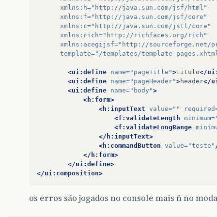
xmlns:h=
"http://java.sun.com/jsf/html"
xmlns:f=
"http://java.sun.com/jsf/core"
xmlns:c=
"http://java.sun.com/jstl/core"
xmlns:rich=
"http://richfaces.org/rich"
xmlns:acegijsf=
"http://sourceforge.net/p
template=
"/templates/template-pages.xhtm
<ui:define
name=
"pageTitle"
>
titulo
</ui
<ui:define
name=
"pageHeader"
>
header
</u
<ui:define
name=
"body"
>
<h:form>
<h:inputText
value=
""
required
<f:validateLength
minimum=
<f:validateLongRange
minim
</h:inputText>
<h:commandButton
value=
"teste"
</h:form>
</ui:define>
</ui:composition>
os erros são jogados no console mais ñ no mod