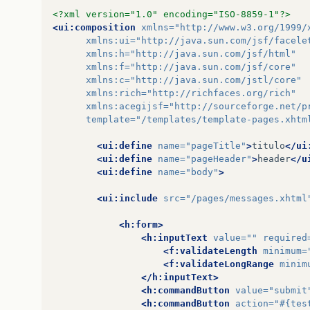
height
<?xml version="1.0" encoding="ISO-8859-1"?>
styleC
<ui:composition
xmlns=
"http://www.w3.org/1999/
</f:facet>
xmlns:ui=
"http://java.sun.com/jsf/facele
<f:facet
name=
"infoMarker"
xmlns:h=
"http://java.sun.com/jsf/html"
<h:graphicImage
value=
xmlns:f=
"http://java.sun.com/jsf/core"
width=
xmlns:c=
"http://java.sun.com/jstl/core"
height
xmlns:rich=
"http://richfaces.org/rich"
styleC
xmlns:acegijsf=
"http://sourceforge.net/p
</f:facet>
template=
"/templates/template-pages.xhtm
</rich:messages>
</nobr>
<ui:define
name=
"pageTitle"
>
titulo
</ui
</table>
<ui:define
name=
"pageHeader"
>
header
</u
</rich:modalPanel>
<ui:define
name=
"body"
>
</ui:composition>
<ui:include
src=
"/pages/messages.xhtml
<h:form>
<h:inputText
value=
""
required
<f:validateLength
minimum=
<f:validateLongRange
minim
</h:inputText>
<h:commandButton
value=
"submit
<h:commandButton
action=
"#{tes