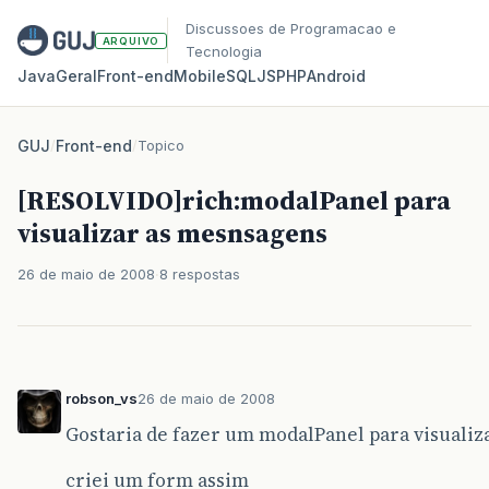
Discussoes de Programacao e
ARQUIVO
Tecnologia
Java
Geral
Front‑end
Mobile
SQL
JS
PHP
Android
GUJ
/
Front-end
/
Topico
[RESOLVIDO]rich:modalPanel para
visualizar as mesnsagens
26 de maio de 2008
8 respostas
robson_vs
26 de maio de 2008
Gostaria de fazer um modalPanel para visualiz
criei um form assim