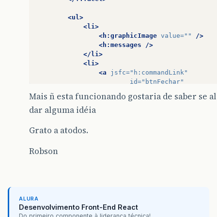
<ul>
<li>
<h:graphicImage
value=
""
/>
<h:messages
/>
</li>
<li>
<a
jsfc=
"h:commandLink"
id=
"btnFechar"
href=
"javascript:void(
Mais ñ esta funcionando gostaria de saber se a
class=
"button"
dar alguma idéia
onclick=
"this.blur();"
onkeypress=
"this.blur(
<strong>
Grato a atodos.
<h:outputText
value=
"#
</strong>
Robson
<rich:componentControl
for
at
op
ev
</a>
ALURA
</li>
Desenvolvimento Front-End React
</ul>
Do primeiro componente à liderança técnica!