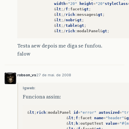
width
=
"20"
height
=
"20"
styleClass
&
lt
;/
f
:
facet
&
gt
;
&
lt
;/
rich
:
messages
&
gt
;
&
lt
;/
nobr
&
gt
;
&
lt
;/
table
&
gt
;
&
lt
;/
rich
:
modalPanel
&
gt
;
Testa aew depois me diga se funfou.
falow
robson_vs
27 de mai. de 2008
lgweb:
Funciona assim:
&
lt
;
rich
:
modalPanel
id
=
"error"
autosized
=
"tr
&
lt
;
f
:
facet
name
=
"header"
&
g
&
lt
;
h
:
outputText
value
=
"#{m
&
lt
;/
f
:
facet
&
gt
;