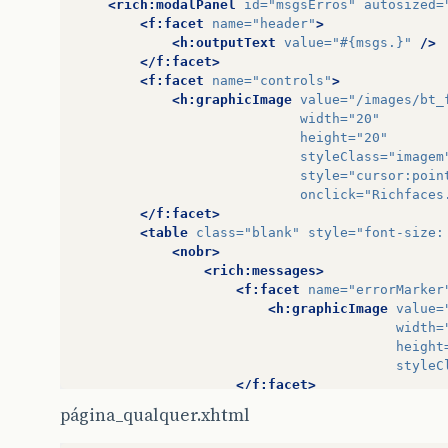
<rich:modalPanel
id=
"msgsErros"
autosized=
<f:facet
name=
"header"
>
<h:outputText
value=
"#{msgs.}"
/>
</f:facet>
<f:facet
name=
"controls"
>
<h:graphicImage
value=
"/images/bt_
width=
"20"
height=
"20"
styleClass=
"imagem
style=
"cursor:poin
onclick=
"Richfaces
</f:facet>
<table
class=
"blank"
style=
"font-size:
<nobr>
<rich:messages>
<f:facet
name=
"errorMarker
<h:graphicImage
value=
width=
height
styleC
</f:facet>
<f:facet
name=
"warnMarker"
página_qualquer.xhtml
<h:graphicImage
value=
width=