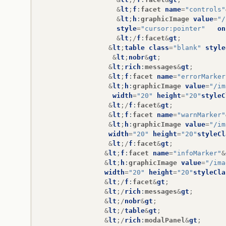
&
lt
;
f
:
facet
name
=
"controls"
&
lt
;
h
:
graphicImage
value
=
"/
style
=
"cursor:pointer"
on
&
lt
;/
f
:
facet
&
gt
;
&
lt
;
table
class
=
"blank"
style
&
lt
;
nobr
&
gt
;
&
lt
;
rich
:
messages
&
gt
;
&
lt
;
f
:
facet
name
=
"errorMarker
&
lt
;
h
:
graphicImage
value
=
"/im
width
=
"20"
height
=
"20"
styleC
&
lt
;/
f
:
facet
&
gt
;
&
lt
;
f
:
facet
name
=
"warnMarker"
&
lt
;
h
:
graphicImage
value
=
"/im
width
=
"20"
height
=
"20"
styleCl
&
lt
;/
f
:
facet
&
gt
;
&
lt
;
f
:
facet
name
=
"infoMarker"
&
&
lt
;
h
:
graphicImage
value
=
"/ima
width
=
"20"
height
=
"20"
styleCla
&
lt
;/
f
:
facet
&
gt
;
&
lt
;/
rich
:
messages
&
gt
;
&
lt
;/
nobr
&
gt
;
&
lt
;/
table
&
gt
;
&
lt
;/
rich
:
modalPanel
&
gt
;