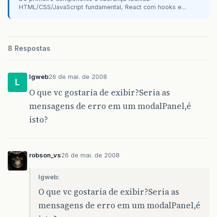
</rich:modalPanel>
HTML/CSS/JavaScript fundamental, React com hooks e...
<h:commandLink
id=
"modalInfo_btnFechar"
value=
"#{msgs.buttonInclui
action=
"#{suggestionboxBea
8 Respostas
<rich:componentControl
for=
"modalInfo"
attachTo=
"moda
operation=
"sho
lgweb
26 de mai. de 2008
event=
"onclick
L
</h:commandLink>
O que vc gostaria de exibir?Seria as
mensagens de erro em um modalPanel,é
</ui:composition>
isto?
robson_vs
26 de mai. de 2008
lgweb:
O que vc gostaria de exibir?Seria as
mensagens de erro em um modalPanel,é