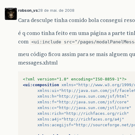
robson_vs
28 de mai. de 2008
Cara desculpe tinha comido bola consegui reso
é q como tinha feito em uma página a parte ti
com
<ui:include src="/pages/modalPanelMess
meu código ficou assim para se mais alguem qu
messages.xhtml
<?xml version="1.0" encoding="ISO-8859-1"?>
<ui:composition
xmlns=
"http://www.w3.org/1999/
xmlns:ui=
"http://java.sun.com/jsf/facele
xmlns:h=
"http://java.sun.com/jsf/html"
xmlns:f=
"http://java.sun.com/jsf/core"
xmlns:c=
"http://java.sun.com/jstl/core"
xmlns:rich=
"http://richfaces.org/rich"
xmlns:a4j=
"http://richfaces.org/a4j"
xmlns:acegijsf=
"http://sourceforge.net/p