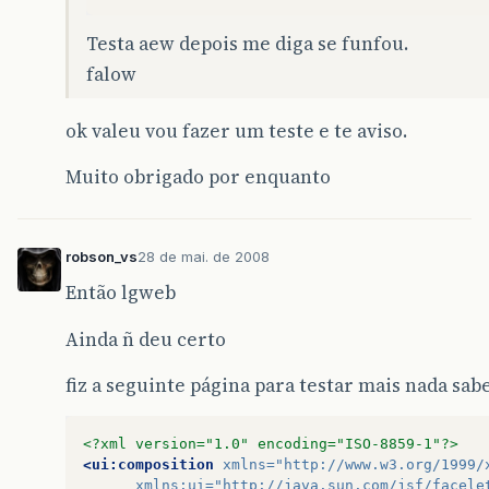
Testa aew depois me diga se funfou.
falow
ok valeu vou fazer um teste e te aviso.
Muito obrigado por enquanto
robson_vs
28 de mai. de 2008
Então lgweb
Ainda ñ deu certo
fiz a seguinte página para testar mais nada sab
<?xml version="1.0" encoding="ISO-8859-1"?>
<ui:composition
xmlns=
"http://www.w3.org/1999/
xmlns:ui=
"http://java.sun.com/jsf/facele