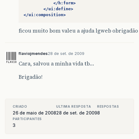
</h:form>
</ui:define>
</ui:composition>
ficou muito bom valeu a ajuda lgweb obrigadão
flaviojmendes
28 de set. de 2009
Cara, salvou a minha vida tb…
Brigadão!
CRIADO
ULTIMA RESPOSTA
RESPOSTAS
26 de maio de 2008
28 de set. de 2009
8
PARTICIPANTES
3