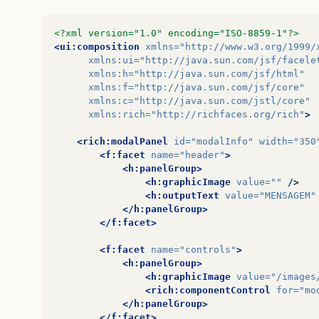
<?xml version="1.0" encoding="ISO-8859-1"?>
<ui:composition
xmlns=
"http://www.w3.org/1999/
xmlns:ui=
"http://java.sun.com/jsf/facele
xmlns:h=
"http://java.sun.com/jsf/html"
xmlns:f=
"http://java.sun.com/jsf/core"
xmlns:c=
"http://java.sun.com/jstl/core"
xmlns:rich=
"http://richfaces.org/rich"
>
<rich:modalPanel
id=
"modalInfo"
width=
"350
<f:facet
name=
"header"
>
<h:panelGroup>
<h:graphicImage
value=
""
/>
<h:outputText
value=
"MENSAGEM"
</h:panelGroup>
</f:facet>
<f:facet
name=
"controls"
>
<h:panelGroup>
<h:graphicImage
value=
"/images
<rich:componentControl
for=
"mo
</h:panelGroup>
</f:facet>