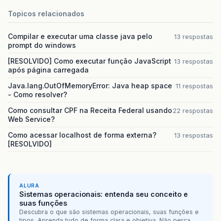
Topicos relacionados
Compilar e executar uma classe java pelo
13 respostas
prompt do windows
[RESOLVIDO] Como executar função JavaScript
13 respostas
após página carregada
Java.lang.OutOfMemoryError: Java heap space
11 respostas
- Como resolver?
Como consultar CPF na Receita Federal usando
22 respostas
Web Service?
Como acessar localhost de forma externa?
13 respostas
[RESOLVIDO]
ALURA
Sistemas operacionais: entenda seu conceito e
suas funções
Descubra o que são sistemas operacionais, suas funções e
tipos. Aprenda tudo de forma clara e objetiva. Não perca