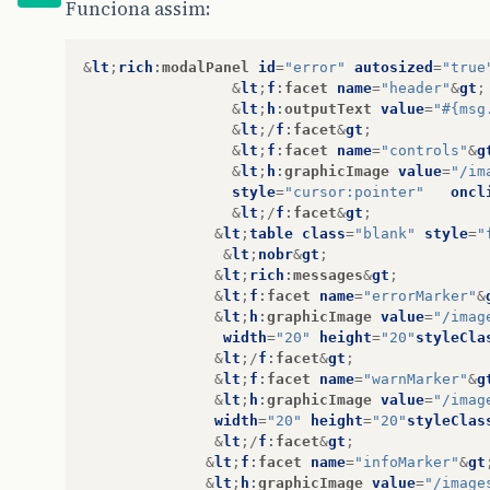
Funciona assim:
&
lt
;
rich
:
modalPanel
id
=
"error"
autosized
=
"true
&
lt
;
f
:
facet
name
=
"header"
&
gt
;
&
lt
;
h
:
outputText
value
=
"#{msg
&
lt
;/
f
:
facet
&
gt
;
&
lt
;
f
:
facet
name
=
"controls"
&
g
&
lt
;
h
:
graphicImage
value
=
"/im
style
=
"cursor:pointer"
oncl
&
lt
;/
f
:
facet
&
gt
;
&
lt
;
table
class
=
"blank"
style
=
"
&
lt
;
nobr
&
gt
;
&
lt
;
rich
:
messages
&
gt
;
&
lt
;
f
:
facet
name
=
"errorMarker"
&
&
lt
;
h
:
graphicImage
value
=
"/imag
width
=
"20"
height
=
"20"
styleCla
&
lt
;/
f
:
facet
&
gt
;
&
lt
;
f
:
facet
name
=
"warnMarker"
&
g
&
lt
;
h
:
graphicImage
value
=
"/imag
width
=
"20"
height
=
"20"
styleClas
&
lt
;/
f
:
facet
&
gt
;
&
lt
;
f
:
facet
name
=
"infoMarker"
&
gt
&
lt
;
h
:
graphicImage
value
=
"/image