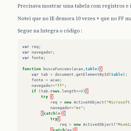
Precisava mostrar uma tabela com registros e 
Notei que no IE demora 10 vezes + que no FF mas
Segue na Integra o código :
var
req
;
var
navegador
;
var
fonte
;
function
buscaFuncoes
(
acao
,
table
)
{
var
tab
=
document
.
getElementById
(
table
);
fonte
=
acao
;
navegador
=
"ff"
;
if
(
tab
.
rows
.
length
==
0
)
{
try
{
req
=
new
ActiveXObject
(
"Microsoft
navegador
=
"ms"
;
}
catch
(
e
)
{
try
{
req
=
new
ActiveXObject
(
"Msxm1
}
catch
(
ex
)
{