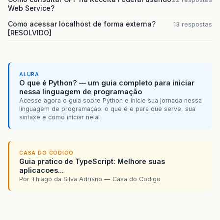
Web Service?
var
qtde
=
myJSONObject
.
funcoes
.
length
;
Como acessar localhost de forma externa?
13 respostas
[RESOLVIDO]
for
(
i
=
0
;
i
<
qtde
;
i
++
)
{
var
row
=
document
.
createElement
(
"tr"
)
if
(
i
%
2
==
0
)
{
row
.
style
.
backgroundColor
=
"#F0F0F0
}
else
{
ALURA
row
.
style
.
backgroundColor
=
"#dddddd
O que é Python? — um guia completo para iniciar
}
nessa linguagem de programação
row
.
style
.
textAlign
=
"left"
;
Acesse agora o guia sobre Python e inicie sua jornada nessa
linguagem de programação: o que é e para que serve, sua
sintaxe e como iniciar nela!
var
td1
=
document
.
createElement
(
"td"
)
var
td2
=
document
.
createElement
(
"td"
)
td2
.
align
=
"center"
;
CASA DO CODIGO
if
(
i
!=
0
)
{
Guia pratico de TypeScript: Melhore suas
descricao
=
myJSONObject
.
funcoes
[
i
aplicacoes...
codigo
=
myJSONObject
.
funcoes
[
i
]
.
c
Por Thiago da Silva Adriano — Casa do Codigo
td1
.
appendChild
(
document
.
createTex
var
link1
=
document
.
createElement