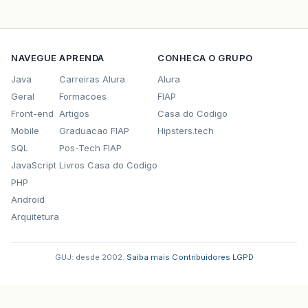
var
img
=
document
.
createElement
(
"
img
.
setAttribute
(
"src"
,
"/Sindielet
img
.
setAttribute
(
"border"
,
0
);
link1
.
href
=
'javascript:getFun('
+
link1
.
appendChild
(
img
);
//
coloco
i
NAVEGUE
APRENDA
CONHECA O GRUPO
td2
.
appendChild
(
link1
);
Java
Carreiras Alura
Alura
}
else
{
td1
.
appendChild
(
document
.
createTex
Geral
Formacoes
FIAP
td2
.
appendChild
(
document
.
createTex
Front-end
Artigos
Casa do Codigo
}
Mobile
Graduacao FIAP
Hipsters.tech
row
.
appendChild
(
td1
);
row
.
appendChild
(
td2
);
SQL
Pos-Tech FIAP
if
(
navegador
==
'ff'
)
{
JavaScript
Livros Casa do Codigo
tabela
.
appendChild
(
row
);
PHP
}
else
{
tbody
.
appendChild
(
row
);
Android
tabela
.
appendChild
(
tbody
);
Arquitetura
}
}
document
.
getElementById
(
'divFuncoes'
).
appe
GUJ: desde 2002.
·
Saiba mais
·
Contribuidores
·
LGPD
document
.
getElementById
(
'aguarde'
).
style
.
d
document
.
getElementById
(
'divFuncoes'
).
styl
}