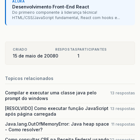
//
****************************
ALURA
Desenvolvimento Front-End React
Do primeiro componente à liderança técnica!
function
mostraFuncoes
()
{
HTML/CSS/JavaScript fundamental, React com hooks e...
if
(
req
.
readyState
==
4
)
{
if
(
req
.
status
==
200
)
{
preencheFuncoes
(
req
);
if
(
req
.
responseText
==
"Erro"
)
{
alert
(
req
.
responseText
);
}
CRIADO
RESPOSTAS
PARTICIPANTES
}
15 de maio de 2008
0
1
}
}
Topicos relacionados
//
**********************
function
preencheFuncoes
(
req
)
{
Compilar e executar uma classe java pelo
13 respostas
jsonData
=
req
.
responseText
;
prompt do windows
var
tabela
=
document
.
getElementById
(
"tbFu
[RESOLVIDO] Como executar função JavaScript
var
tbody
=
document
.
createElement
(
"TBODY"
13 respostas
após página carregada
var
descricao
;
Java.lang.OutOfMemoryError: Java heap space
11 respostas
var
codigo
;
- Como resolver?
var
myJSONObject
=
eval
(
'('
+
jsonData
+
'
Como consultar CPF na Receita Federal usando
22 respostas