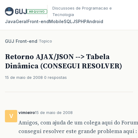
Discussoes de Programacao e
ARQUIVO
Tecnologia
Java
Geral
Front‑end
Mobile
SQL
JS
PHP
Android
GUJ
/
Front-end
/
Topico
Retorno AJAX/JSON --> Tabela
Dinâmica (CONSEGUI RESOLVER)
15 de maio de 2008
0 respostas
vimieiro
15 de maio de 2008
V
Amigos, com ajuda de um colega aqui do Forum
consegui resolver este grande problema aqui :