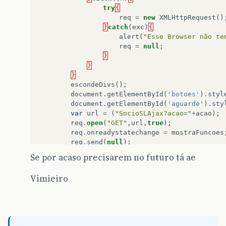
try
{
req
=
new
XMLHttpRequest
()
}
catch
(
exc
)
{
alert
(
"Esse Browser não te
req
=
null
;
}
}
}
escondeDivs
();
document
.
getElementById
(
'botoes'
).
styl
document
.
getElementById
(
'aguarde'
).
sty
var
url
=
(
"SocioSLAjax?acao="
+
acao
);
req
.
open
(
"GET"
,
url
,
true
);
req
.
onreadystatechange
=
mostraFuncoes
req
.
send
(
null
);
}
else
{
Se por acaso precisarem no futuro tá ae
escondeDivs
();
document
.
getElementById
(
'botoes'
).
styl
Vimieiro
document
.
getElementById
(
'aguarde'
).
sty
document
.
getElementById
(
'divFuncoes'
).
}
}