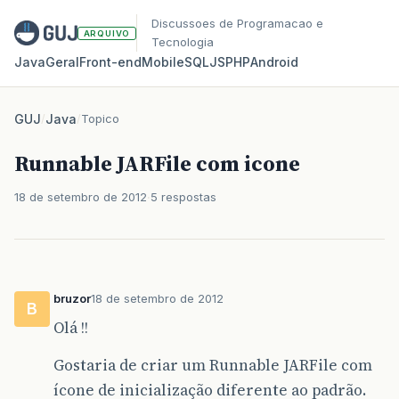
Discussoes de Programacao e
ARQUIVO
Tecnologia
Java
Geral
Front‑end
Mobile
SQL
JS
PHP
Android
GUJ
/
Java
/
Topico
Runnable JARFile com icone
18 de setembro de 2012
5 respostas
bruzor
18 de setembro de 2012
B
Olá !!
Gostaria de criar um Runnable JARFile com
ícone de inicialização diferente ao padrão.