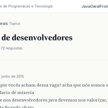
Java
Geral
Fron
s de Programacao e Tecnologia
rais
/
Topico
s de desenvolvedores
72 respostas
e junho de 2015
 que vocês acham dessa vaga? acha que nós somos 
lario de miseria
 nos desenvolvedores java devemos nos valorizar,
 ta ficando chato