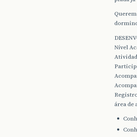
Querem p
dormin
DESENV
Nível A
Ativida
Particip
Acompan
Acompan
Registr
área de 
Conh
Conh