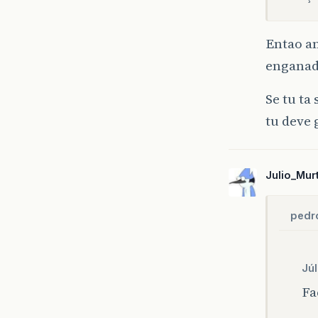
Entao am
enganad
Se tu t
tu deve 
Julio_Mur
pedr
Júl
Fa