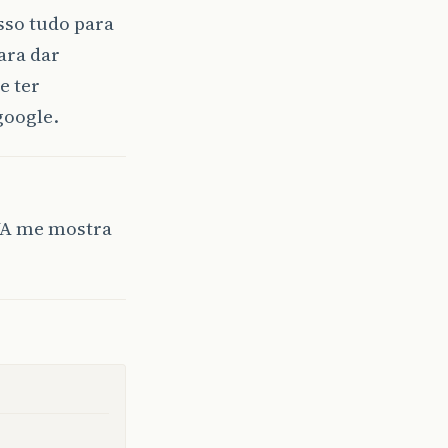
sso tudo para
ara dar
e ter
google.
EUA me mostra