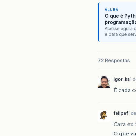
ALURA
O que é Pyth
programaçã
Acesse agora o
e para que serv
72 Respostas
igor_ks
1 d
É cada 
felipef
1 d
Cara eu
O que v