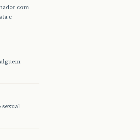
amador com
sta e
e alguem
o sexual