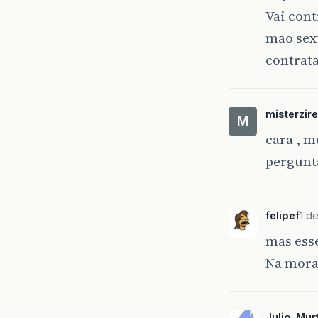
Vai con
mao sexu
contrat
misterzire
M
cara , m
pergunt
felipef
1 d
mas esse
Na moral
Julio_Mur