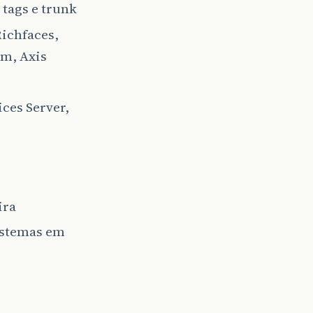
tags e trunk
Richfaces,
am, Axis
ces Server,
ira
istemas em