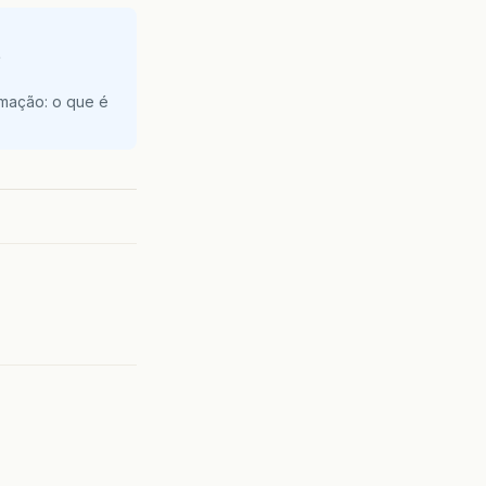
e
amação: o que é