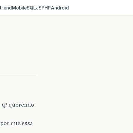
t‑end
Mobile
SQL
JS
PHP
Android
o q? querendo
 por que essa