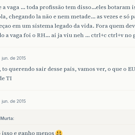
 a vaga … toda profissão tem disso…eles botaram i
ola, chegando la não e nem metade… as vezes e só p
çao em um sistema legado da vida. Fora quem dev
o a vaga foi o RH… ai ja viu neh … ctrl+c ctrl+v no 
e jun. de 2015
, to querendo sair desse pais, vamos ver, o que o 
de TI
e jun. de 2015
 Murta:
 isso e ganho menos