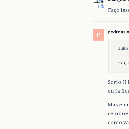
Faço is
pedroazi
P
Júlio
Faço
Serio ?!
eu ia fi
Mas eu 
remuner
como va