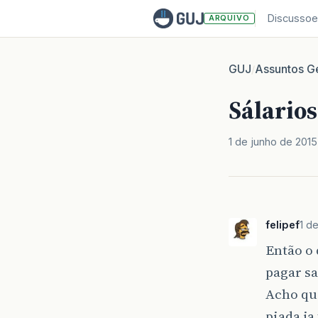
Discussoe
ARQUIVO
GUJ
Assuntos Ge
/
Sálario
1 de junho de 2015
felipef
1 d
Então o
pagar sa
Acho que
piada ja