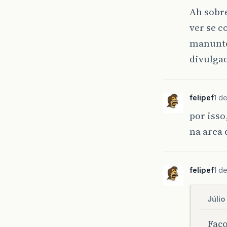
Ah sobre
ver se c
manunte
divulgad
felipef
1 d
por isso
na area 
felipef
1 d
Júlio
Faço