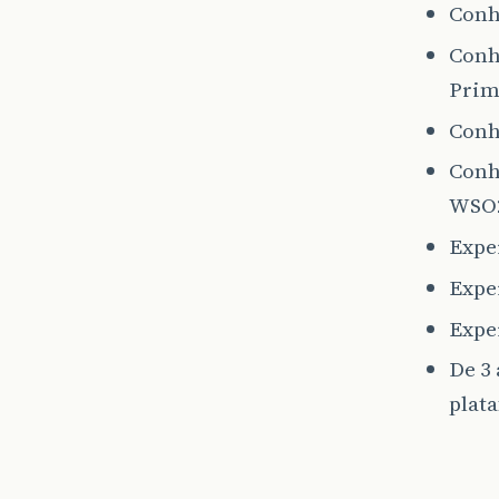
Conh
Conhe
Prime
Conh
Conh
WSO2
Expe
Expe
Exper
De 3
plat