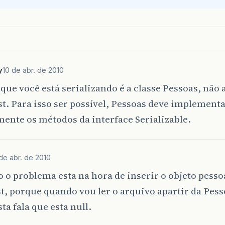
try
{
System
.
out
.
println
(
"Nome: "
+
linha
.
Pessoas
dados
=
(
Pessoas
)
dsTwo
.
}
catch
(
Exception
e
)
{
y
10 de abr. de 2010
}
 que você está serializando é a classe Pessoas, não 
}
t. Para isso ser possível, Pessoas deve implement
}
catch
(
Exception
e
)
{
ente os métodos da interface Serializable.
}
}
 de abr. de 2010
sso o problema esta na hora de inserir o objeto pesso
t, porque quando vou ler o arquivo apartir da Pess
ta fala que esta null.