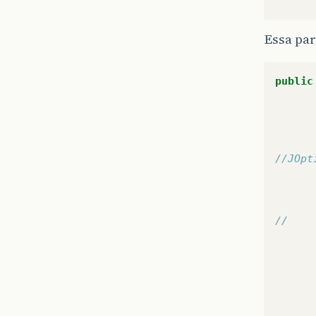
Essa par
public
//JOpt
//    