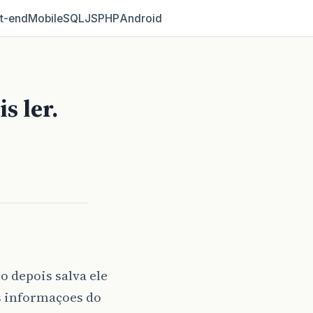
t‑end
Mobile
SQL
JS
PHP
Android
s ler.
 depois salva ele
s informaçoes do