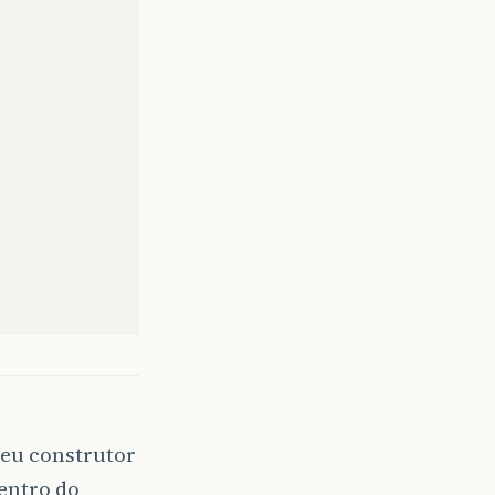
eeeeee"
);
seu construtor
es
)
{
entro do