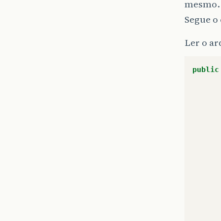
mesmo.
Segue o
Ler o ar
public