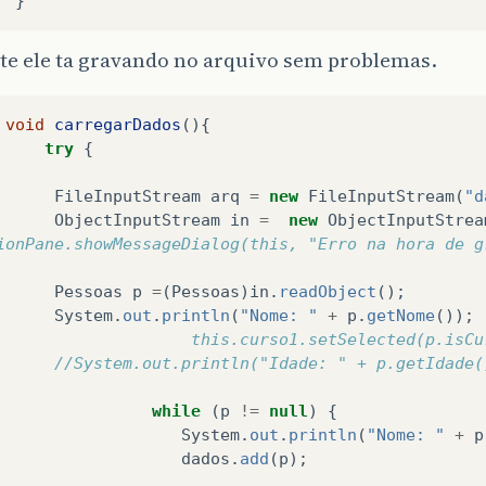
}
te ele ta gravando no arquivo sem problemas.
void
carregarDados
(){
try
{
FileInputStream
arq
=
new
FileInputStream
(
"d
ObjectInputStream
in
=
new
ObjectInputStrea
ionPane.showMessageDialog(this, "Erro na hora de g
Pessoas
p
=
(
Pessoas
)
in
.
readObject
();
System
.
out
.
println
(
"Nome: "
+
p
.
getNome
());
                    this.curso1.setSelected(p.isCu
//System.out.println("Idade: " + p.getIdade(
while
(
p
!=
null
)
{
System
.
out
.
println
(
"Nome: "
+
p
dados
.
add
(
p
);