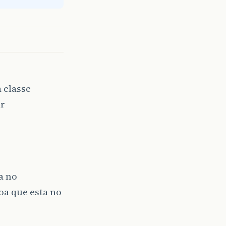
getNome
());
readObject
();
a classe
ar
a no
oa que esta no