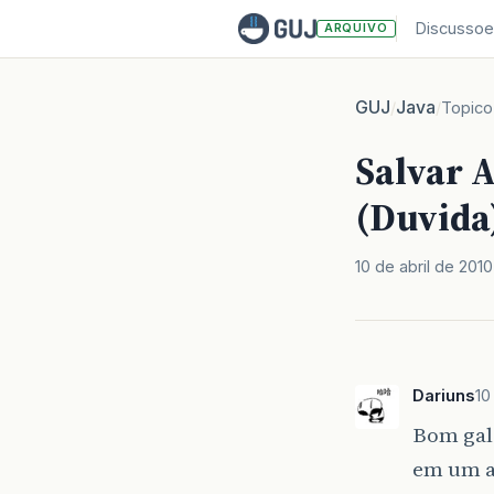
Discussoe
ARQUIVO
GUJ
Java
/
/
Topico
Salvar A
(Duvida
10 de abril de 2010
Dariuns
10
Bom gale
em um a