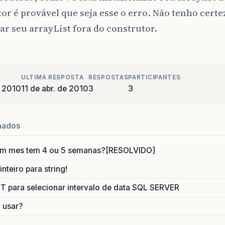
or é provável que seja esse o erro. Não tenho certe
ar seu arrayList fora do construtor.
blic
boolean
isSexo
()
{
return
sexo
;
blic
void
setSexo
(
boolean
sexo
)
{
ULTIMA RESPOSTA
RESPOSTAS
PARTICIPANTES
this
.
sexo
=
sexo
;
e 2010
11 de abr. de 2010
3
3
blic
boolean
isCurso1
()
{
nados
return
curso1
;
um mes tem 4 ou 5 semanas?[RESOLVIDO]
blic
void
setCurso1
(
boolean
curso1
)
{
nteiro para string!
this
.
curso1
=
curso1
;
para selecionar intervalo de data SQL SERVER
blic
boolean
isCurso2
()
{
o usar?
return
curso2
;