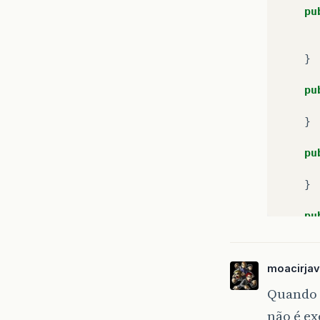
pu
}
pu
}
pu
}
pu
}
moacirja
Quando u
pu
não é ex