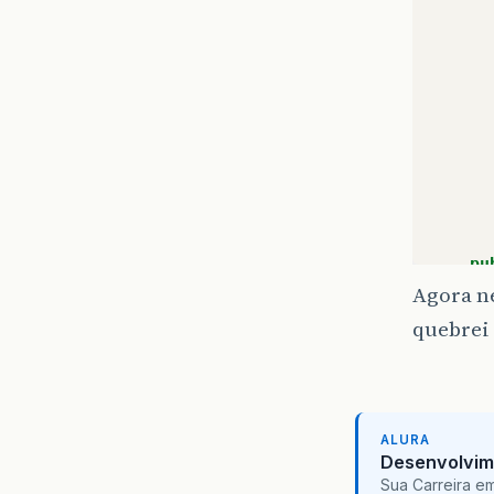
pu
Agora ne
quebrei 
ALURA
Desenvolvim
Sua Carreira e