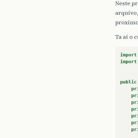
Neste p
arquivo,
proximo 
Ta ai o 
import
import
public
pr
pr
pr
pr
pr
pr
pr