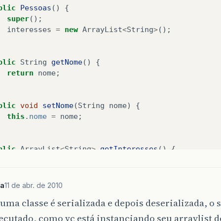
blic
Pessoas
()
{
super
();
interesses
=
new
ArrayList
<
String
>
();
blic
String
getNome
()
{
return
nome
;
blic
void
setNome
(
String
nome
)
{
this
.
nome
=
nome
;
blic
ArrayList
<
String
>
getInteresses
()
{
System
.
out
.
println
(
interesses
+
"      andreee
return
interesses
;
va
11 de abr. de 2010
ma classe é serializada e depois deserializada, o 
blic
void
setInteresses
(
ArrayList
<
String
>
interess
this
.
interesses
=
interesses
;
ecutado, como vc está instanciando seu arraylist d