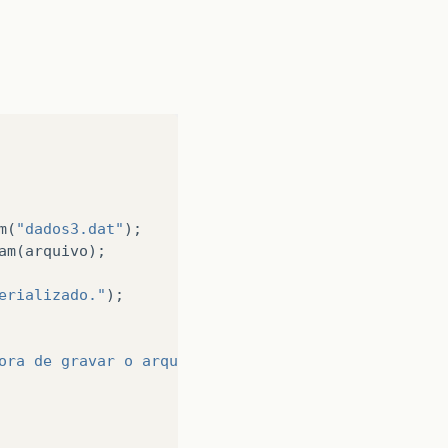
m
(
"dados3.dat"
);
am
(
arquivo
);
erializado."
);
ora de gravar o arquivo"
);