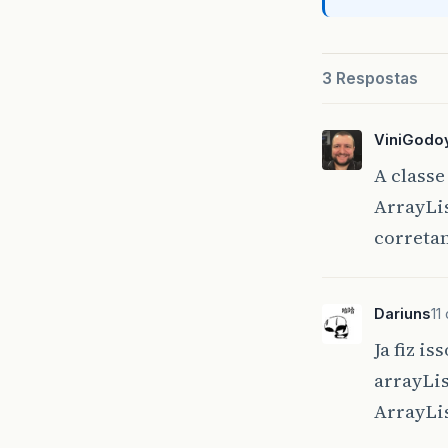
3 Respostas
ViniGodo
A classe
ArrayLis
corretam
Dariuns
11
Ja fiz i
arrayLis
ArrayLis