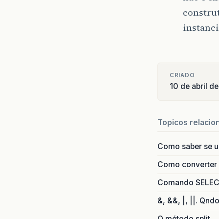
}
construt
instanci
pu
}
pu
CRIADO
10 de abril d
}
pu
Topicos relacio
}
Como saber se 
pu
Como converter i
}
Comando SELECT 
pu
&, &&, |, ||. Qnd
O método split
}