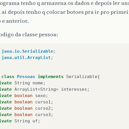
rograma tenho q armazena os dados e depois ler u
 ai depois tenho q colocar botoes pra ir pro primei
e anterior.
codigo da classe pessoa:
java.io.Serializable
;
java.util.ArrayList
;
class
Pessoas
implements
Serializable
{
ivate
String
nome
;
ivate
ArrayList
<
String
>
interesses
;
ivate
boolean
sexo
;
ivate
boolean
curso1
;
ivate
boolean
curso2
;
ivate
boolean
curso3
;
ivate
String
uf
;