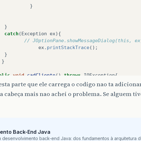
}
}
catch
(
Exception
ex
){
// JOptionPane.showMessageDialog(this, ex
ex
.
printStackTrace
();
}
}
blic
void
cadCliente
()
throws
IOException
{
sta parte que ele carrega o codigo nao ta adiciona
a cabeça mais nao achei o problema. Se alguem tiv
try
{
FileInputStream
isTwo
=
new
FileInpu
ObjectInputStream
dsTwo
=
new
Object
Pessoas
linha
;
ento Back-End Java
while
((
linha
=
(
Pessoas
)
dsTwo
.
readObj
m desenvolvimento back-end Java: dos fundamentos à arquitetura de