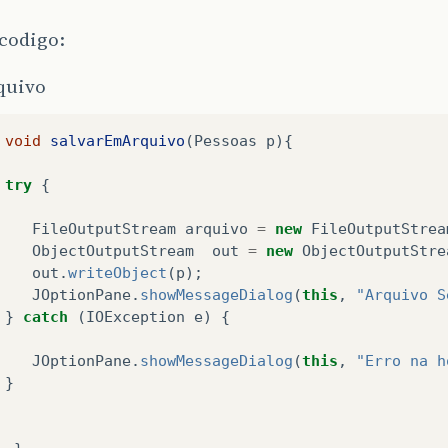
 codigo:
quivo
void
salvarEmArquivo
(
Pessoas
p
){
try
{
FileOutputStream
arquivo
=
new
FileOutputStrea
ObjectOutputStream
out
=
new
ObjectOutputStre
out
.
writeObject
(
p
);
JOptionPane
.
showMessageDialog
(
this
,
"Arquivo S
}
catch
(
IOException
e
)
{
JOptionPane
.
showMessageDialog
(
this
,
"Erro na h
}