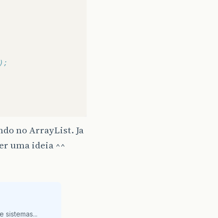
);
ndo no ArrayList. Ja
er uma ideia ^^
tStream
(
"dadosCliente.txt"
);
InputStream
(
isTwo
);
ect
())
!=
null
)
{
 sistemas...