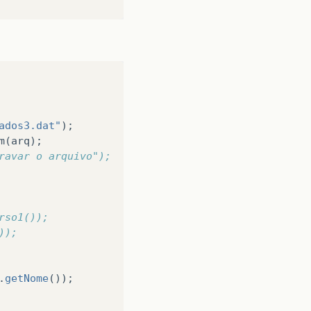
ados3.dat"
);
m
(
arq
);
ravar o arquivo");
rso1());
));
.
getNome
());