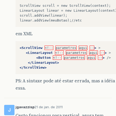
ScrollView scroll = new ScrollView(context);

LinearLayout linear = new LinearLayout(context)
scroll.addView(linear);

em XML
<ScrollView
<!--
parametros
aqui
--
>
<LinearLayout
<!--
parametros
aqui
--
>
<Button
<!--
parametros
aqui
--
>
</LinearLayout>
</ScrollView>
PS: A sintaxe pode até estar errada, mas a idéia
essa.
jgavazzisp
21 de jan. de 2011
J
Certo funcionou para vertical, agora tem