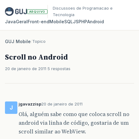
Discussoes de Programacao e
ARQUIVO
Tecnologia
Java
Geral
Front‑end
Mobile
SQL
JS
PHP
Android
GUJ
/
Mobile
/
Topico
Scroll no Android
20 de janeiro de 2011
5 respostas
jgavazzisp
20 de janeiro de 2011
J
Olá, alguém sabe como que coloca scroll no
android via linha de código, gostaria de um
scroll similar ao WebView.