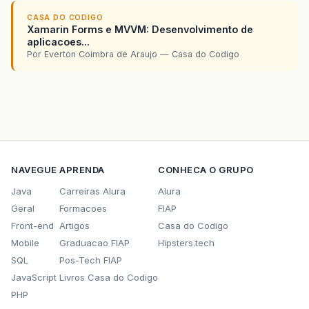
CASA DO CODIGO
Xamarin Forms e MVVM: Desenvolvimento de
aplicacoes...
Por Everton Coimbra de Araujo — Casa do Codigo
NAVEGUE
APRENDA
CONHECA O GRUPO
Java
Carreiras Alura
Alura
Geral
Formacoes
FIAP
Front-end
Artigos
Casa do Codigo
Mobile
Graduacao FIAP
Hipsters.tech
SQL
Pos-Tech FIAP
JavaScript
Livros Casa do Codigo
PHP