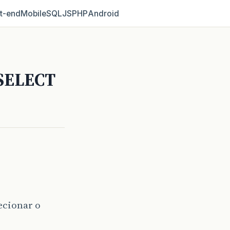
t‑end
Mobile
SQL
JS
PHP
Android
 SELECT
ecionar o