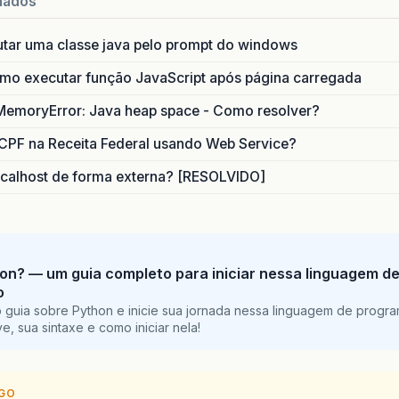
nados
utar uma classe java pelo prompt do windows
o executar função JavaScript após página carregada
MemoryError: Java heap space - Como resolver?
CPF na Receita Federal usando Web Service?
calhost de forma externa? [RESOLVIDO]
on? — um guia completo para iniciar nessa linguagem d
o
 guia sobre Python e inicie sua jornada nessa linguagem de progr
e, sua sintaxe e como iniciar nela!
IGO