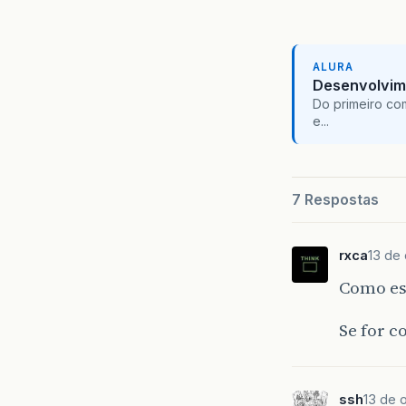
ALURA
Desenvolvim
Do primeiro co
e...
7 Respostas
rxca
13 de 
Como es
Se for c
ssh
13 de o