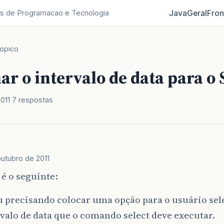
Java
Geral
Fron
s de Programacao e Tecnologia
opico
ar o intervalo de data para o
011
7 respostas
outubro de 2011
 é o seguinte:
u precisando colocar uma opção para o usuário sel
valo de data que o comando select deve executar.