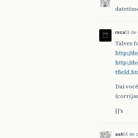
datetim
rxca
13 de 
Talvez f
http://d
http://
tfield.h
Daí você
(corrija
[]'s
ssh
14 de o