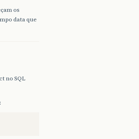
eçam os
ampo data que
ct no SQL
: