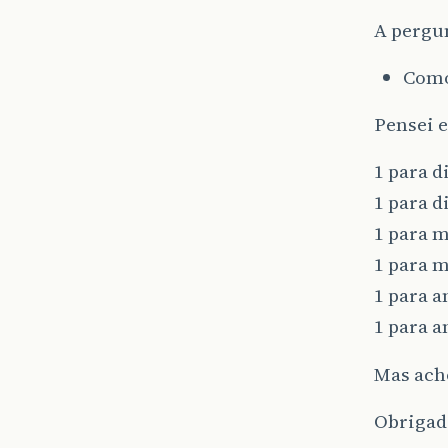
A pergun
Como
Pensei 
1 para d
1 para di
1 para m
1 para m
1 para a
1 para a
Mas acho
Obrigado