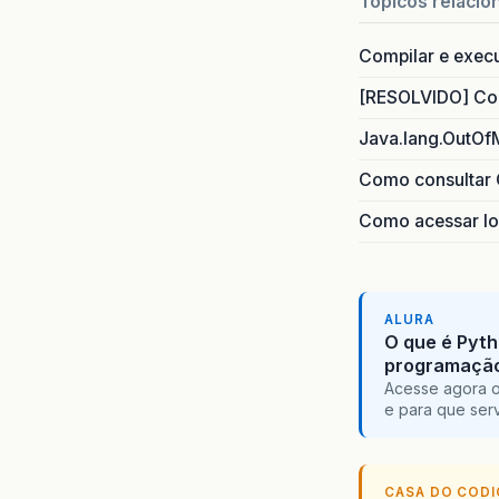
Topicos relacio
Compilar e exec
[RESOLVIDO] Com
Java.lang.OutOf
Como consultar 
Como acessar lo
ALURA
O que é Pyth
programaçã
Acesse agora o
e para que serv
CASA DO COD