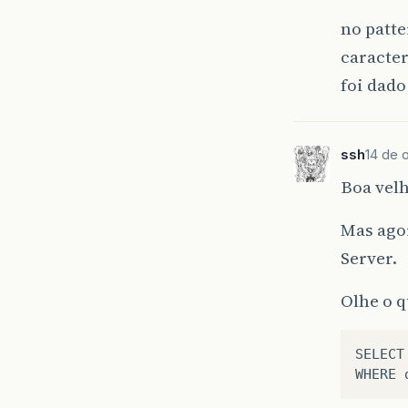
no patte
caracter
foi dad
ssh
14 de o
Boa vel
Mas ago
Server.
Olhe o 
SELECT