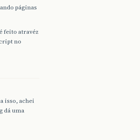
zando páginas
é feito atravéz
cript no
a isso, achei
ag dá uma