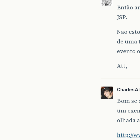
Então a
JSP.
Não esto
de uma t
evento 
Att,
CharlesA
Bom se q
um exemp
olhada a
http://w