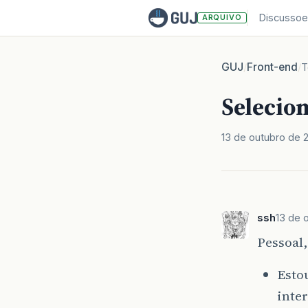
Discussoe
ARQUIVO
GUJ
Front-end
/
/
T
Selecion
13 de outubro de 2
ssh
13 de 
Pessoal,
Esto
inter