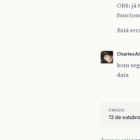
OBS: já 
funcion
Está err
CharlesA
bom segu
data
CRIADO
13 de outubr