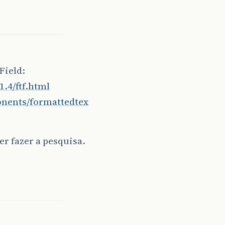
Field:
.4/ftf.html
onents/formattedtex
r fazer a pesquisa.