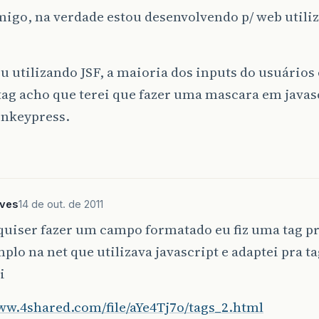
migo, na verdade estou desenvolvendo p/ web utili
u utilizando JSF, a maioria dos inputs do usuários 
ag acho que terei que fazer uma mascara em javas
onkeypress.
lves
14 de out. de 2011
uiser fazer um campo formatado eu fiz uma tag pr
lo na net que utilizava javascript e adaptei pra t
i
ww.4shared.com/file/aYe4Tj7o/tags_2.html