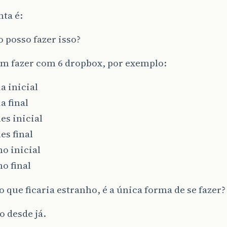
ta é:
 posso fazer isso?
em fazer com 6 dropbox, por exemplo:
ia inicial
a final
es inicial
es final
no inicial
no final
 que ficaria estranho, é a única forma de se fazer?
 desde já.