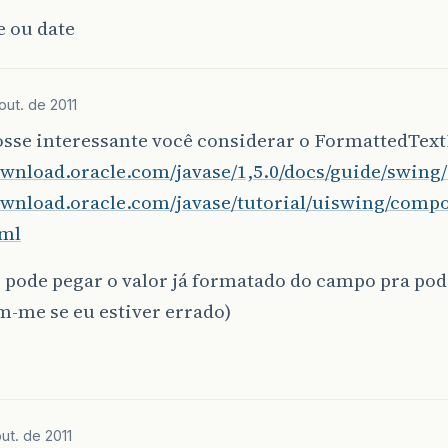
e ou date
out. de 2011
osse interessante você considerar o FormattedText
ownload.oracle.com/javase/1,5.0/docs/guide/swing/1
download.oracle.com/javase/tutorial/uiswing/comp
tml
 pode pegar o valor já formatado do campo pra pode
m-me se eu estiver errado)
ut. de 2011