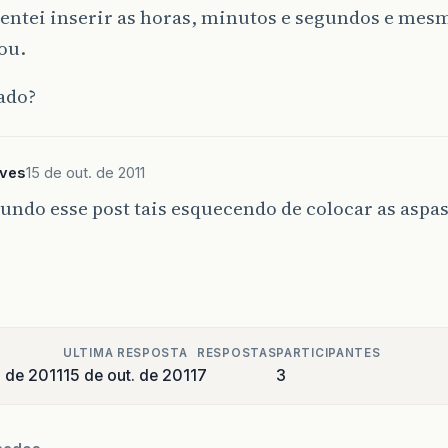
tentei inserir as horas, minutos e segundos e me
ou.
ado?
lves
15 de out. de 2011
ndo esse post tais esquecendo de colocar as aspa
ULTIMA RESPOSTA
RESPOSTAS
PARTICIPANTES
o de 2011
15 de out. de 2011
7
3