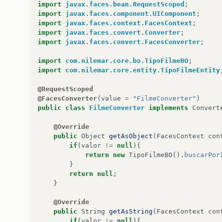
return
result
;
import
javax.faces.bean.RequestScoped
;
}
import
javax.faces.component.UIComponent
;
@Override
import
javax.faces.context.FacesContext
;
public
boolean
equals
(
Object
obj
)
{
import
javax.faces.convert.Converter
;
if
(
this
==
obj
)
import
javax.faces.convert.FacesConverter
;
return
true
;
if
(
obj
==
null
)
import
com.nilemar.core.bo.TipoFilmeBO
;
return
false
;
import
com.nilemar.core.entity.TipoFilmeEntity
if
(
getClass
()
!=
obj
.
getClass
())
return
false
;
@RequestScoped
FilmeEntity
other
=
(
FilmeEntity
)
obj
;
@FacesConverter
(
value
=
"FilmeConverter"
)
if
(
id
==
null
)
{
public
class
FilmeConverter
implements
Convert
if
(
other
.
id
!=
null
)
return
false
;
@Override
}
else
if
(
!
id
.
equals
(
other
.
id
))
public
Object
getAsObject
(
FacesContext
con
return
false
;
if
(
valor
!=
null
){
return
true
;
return
new
TipoFilmeBO
().
buscarPor
}
}
public
Long
getId
()
{
return
null
;
return
id
;
}
}
public
void
setId
(
Long
id
)
{
@Override
this
.
id
=
id
;
public
String
getAsString
(
FacesContext
con
}
if
(
valor
!=
null
){