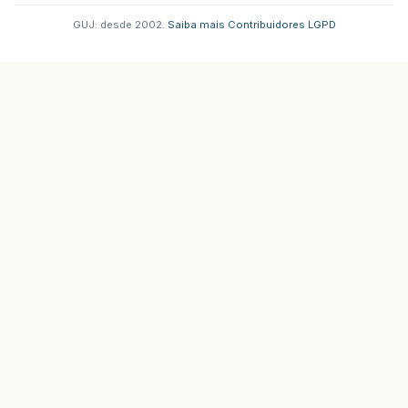
GUJ: desde 2002.
·
Saiba mais
·
Contribuidores
·
LGPD