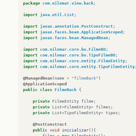
						#{item.diretor}

package
com.nilemar.view.back
;
</
p:column
>
<
p:column
>
import
java.util.List
;
<
f:facet
name
=
"header"
>
Tip
						#{item.tipoFilme.tipo}

import
javax.annotation.PostConstruct
;
</
p:column
>
import
javax.faces.bean.ApplicationScoped
;
<
p:column
>
import
javax.faces.bean.ManagedBean
;
<
f:facet
name
=
"header"
>
Pre
						#{item.tipoFilme.preco}

import
com.nilemar.core.bo.FilmeBO
;
</
p:column
>
import
com.nilemar.core.bo.TipoFilmeBO
;
<
p:column
>
import
com.nilemar.core.entity.FilmeEntity
;
<
p:commandLink
update
=
":fo
import
com.nilemar.core.entity.TipoFilmeEntity
<
f:setPropertyActionLi
						Alterar

@ManagedBean
(
name
=
"filmeBack"
)
</
p:commandLink
>
@ApplicationScoped
</
p:column
>
public
class
FilmeBack
{
<
p:column
>
<
p:commandLink
action
=
"#{f
private
FilmeEntity
filme
;
<
f:setPropertyActionLi
private
List
<
FilmeEntity
>
filmes
;
						Excluir

private
List
<
TipoFilmeEntity
>
tipos
;
</
p:commandLink
>
</
p:column
>
@PostConstruct
public
void
inicializar
(){
</
p:dataTable
>
filme
=
new
FilmeEntity
();