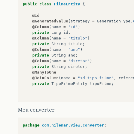
public
class
FilmeEntity
{
public
void
setFilme
(
FilmeEntity
filme
)
{
this
.
filme
=
filme
;
@Id
}
@GeneratedValue
(
strategy
=
GenerationType
.
@Column
(
name
=
"id"
)
public
List
<
FilmeEntity
>
getFilmes
()
{
private
Long
id
;
return
filmes
;
@Column
(
name
=
"titulo"
)
}
private
String
titulo
;
@Column
(
name
=
"ano"
)
public
void
setFilmes
(
List
<
FilmeEntity
>
fi
private
String
ano
;
this
.
filmes
=
filmes
;
@Column
(
name
=
"diretor"
)
}
private
String
diretor
;
@ManyToOne
public
List
<
TipoFilmeEntity
>
getTipos
()
{
@JoinColumn
(
name
=
"id_tipo_filme"
,
refere
return
tipos
;
private
TipoFilmeEntity
tipoFilme
;
}
public
void
setTipos
(
List
<
TipoFilmeEntity
>
this
.
tipos
=
tipos
;
@Override
Meu converter
}
public
int
hashCode
()
{
}
final
int
prime
=
31
;
int
result
=
1
;
package
com.nilemar.view.converter
;
result
=
prime
*
result
+
((
id
==
null