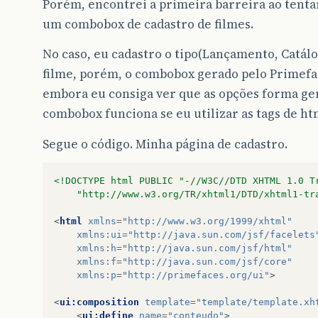
Porém, encontrei a primeira barreira ao tentar
um combobox de cadastro de filmes.
No caso, eu cadastro o tipo(Lançamento, Catál
filme, porém, o combobox gerado pelo Primefac
embora eu consiga ver que as opções forma ge
combobox funciona se eu utilizar as tags de htm
Segue o código. Minha página de cadastro.
<!DOCTYPE html PUBLIC "-//W3C//DTD XHTML 1.0 T
    "http://www.w3.org/TR/xhtml1/DTD/xhtml1-tr
<
html
xmlns
=
"http://www.w3.org/1999/xhtml"
xmlns:ui
=
"http://java.sun.com/jsf/facelets
xmlns:h
=
"http://java.sun.com/jsf/html"
xmlns:f
=
"http://java.sun.com/jsf/core"
xmlns:p
=
"http://primefaces.org/ui"
>
<
ui:composition
template
=
"template/template.xh
<
ui:define
name
=
"conteudo"
>