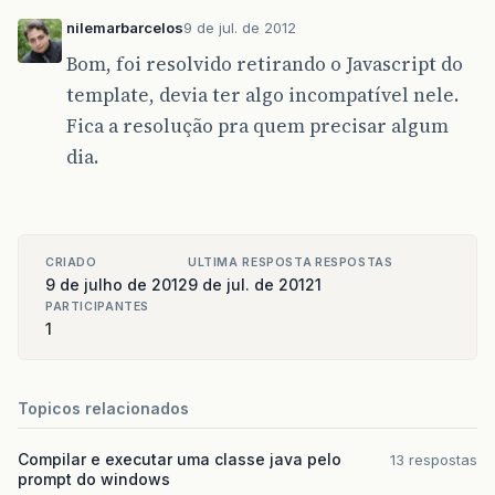
}
nilemarbarcelos
9 de jul. de 2012
Bom, foi resolvido retirando o Javascript do
template, devia ter algo incompatível nele.
Fica a resolução pra quem precisar algum
dia.
CRIADO
ULTIMA RESPOSTA
RESPOSTAS
9 de julho de 2012
9 de jul. de 2012
1
PARTICIPANTES
1
Topicos relacionados
Compilar e executar uma classe java pelo
13 respostas
prompt do windows