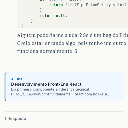
public
String
getTitulo
()
{
return
""
+
((
TipoFilmeEntity
)
valor
)
return
titulo
;
}
}
return
null
;
public
void
setTitulo
(
String
titulo
)
{
}
this
.
titulo
=
titulo
;
}
}
Alguém poderia me ajudar? Se é um bug do Pri
public
String
getAno
()
{
return
ano
;
Creio estar errando algo, pois tenho um outro
}
funciona normalmente :S
public
void
setAno
(
String
ano
)
{
this
.
ano
=
ano
;
}
public
String
getDiretor
()
{
return
diretor
;
}
ALURA
Desenvolvimento Front-End React
public
void
setDiretor
(
String
diretor
)
{
Do primeiro componente à liderança técnica!
this
.
diretor
=
diretor
;
HTML/CSS/JavaScript fundamental, React com hooks e...
}
public
TipoFilmeEntity
getTipoFilme
()
{
return
tipoFilme
;
}
public
void
setTipoFilme
(
TipoFilmeEntity
t
1 Resposta
this
.
tipoFilme
=
tipoFilme
;
}