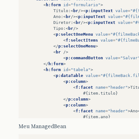
<
h:form
id
=
"formulario"
>
			Título:
<
br
/><
p:inputText
value
=
"#{
			Ano:
<
br
/><
p:inputText
value
=
"#{fil
			Diretor:
<
br
/><
p:inputText
value
=
"#
			Tipo:
<
br
/>
<
p:selectOneMenu
value
=
"#{filmeBac
<
f:selectItems
value
=
"#{filmeB
</
p:selectOneMenu
>
<
br
/>
<
p:commandButton
value
=
"Salvar
</
h:form
>
<
h:form
id
=
"tabela"
>
<
p:dataTable
value
=
"#{filmeBack.fi
<
p:column
>
<
f:facet
name
=
"header"
>
Tít
						#{item.titulo}

</
p:column
>
<
p:column
>
<
f:facet
name
=
"header"
>
Ano
						#{item.ano}

</
p:column
>
Meu ManagedBean
<
p:column
>
<
f:facet
name
=
"header"
>
Dir