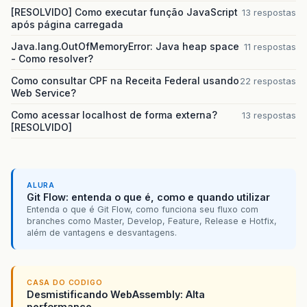
[RESOLVIDO] Como executar função JavaScript
13 respostas
após página carregada
Java.lang.OutOfMemoryError: Java heap space
11 respostas
- Como resolver?
Como consultar CPF na Receita Federal usando
22 respostas
Web Service?
Como acessar localhost de forma externa?
13 respostas
[RESOLVIDO]
ALURA
Git Flow: entenda o que é, como e quando utilizar
Entenda o que é Git Flow, como funciona seu fluxo com
branches como Master, Develop, Feature, Release e Hotfix,
além de vantagens e desvantagens.
CASA DO CODIGO
Desmistificando WebAssembly: Alta
performance,...