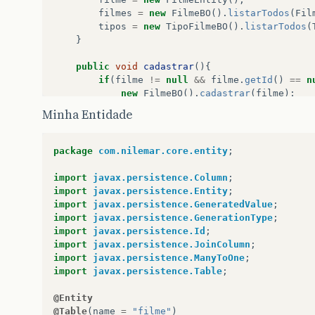
</
h:form
>
filmes
=
new
FilmeBO
().
listarTodos
(
Fil
</
ui:define
>
tipos
=
new
TipoFilmeBO
().
listarTodos
(
</
ui:composition
>
}
</
html
>
public
void
cadastrar
(){
if
(
filme
!=
null
&&
filme
.
getId
()
==
n
new
FilmeBO
().
cadastrar
(
filme
);
}
else
{
Minha Entidade
new
FilmeBO
().
alterar
(
filme
);
}
filme
=
new
FilmeEntity
();
package
com.nilemar.core.entity
;
filmes
=
new
FilmeBO
().
listarTodos
(
Fil
}
import
javax.persistence.Column
;
import
javax.persistence.Entity
;
public
void
excluir
(){
import
javax.persistence.GeneratedValue
;
new
FilmeBO
().
remover
(
filme
);
import
javax.persistence.GenerationType
;
filme
=
new
FilmeEntity
();
import
javax.persistence.Id
;
filmes
=
new
FilmeBO
().
listarTodos
(
Fil
import
javax.persistence.JoinColumn
;
}
import
javax.persistence.ManyToOne
;
import
javax.persistence.Table
;
public
FilmeEntity
getFilme
()
{
return
filme
;
@Entity
}
@Table
(
name
=
"filme"
)