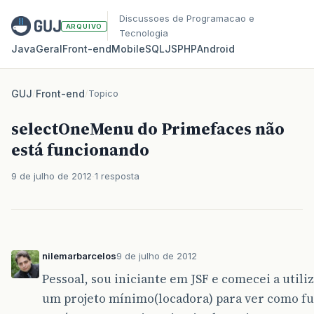
Discussoes de Programacao e
ARQUIVO
Tecnologia
Java
Geral
Front‑end
Mobile
SQL
JS
PHP
Android
GUJ
/
Front-end
/
Topico
selectOneMenu do Primefaces não
está funcionando
9 de julho de 2012
1 resposta
nilemarbarcelos
9 de julho de 2012
Pessoal, sou iniciante em JSF e comecei a util
um projeto mínimo(locadora) para ver como fu