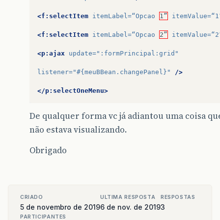
<f:selectItem
itemLabel=
“Opcao
1”
itemValue=
“1
<f:selectItem
itemLabel=
“Opcao
2”
itemValue=
“2
<p:ajax
update=
":formPrincipal:grid"
listener=
"#{meuBBean.changePanel}"
/>
</p:selectOneMenu>
De qualquer forma vc já adiantou uma coisa qu
não estava visualizando.
Obrigado
CRIADO
ULTIMA RESPOSTA
RESPOSTAS
5 de novembro de 2019
6 de nov. de 2019
3
PARTICIPANTES