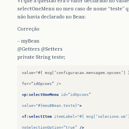
Vi que a questão era o valor declarado no value
selectOneMenu no meu caso de nome “teste” q
não havia declarado no Bean:
Correção
– myBean
@Getters
@Setters
private String teste;
value="#{
msg[‘configuracao.mensagem.opcoes’]
for=“idOpcoes”
/>

<p:selectOneMenu
id=
“idOpcoes”
value=
"#{meuBBean.teste}"
>
<f:selectItem
itemLabel=
"#{ msg[‘selecione.um’
noSelectionOption=
“true”
/>