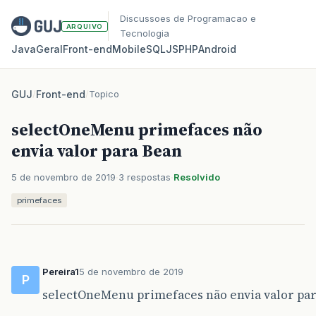
Discussoes de Programacao e
ARQUIVO
Tecnologia
Java
Geral
Front‑end
Mobile
SQL
JS
PHP
Android
GUJ
/
Front-end
/
Topico
selectOneMenu primefaces não
envia valor para Bean
5 de novembro de 2019
3 respostas
Resolvido
primefaces
Pereira1
5 de novembro de 2019
P
selectOneMenu primefaces não envia valor pa