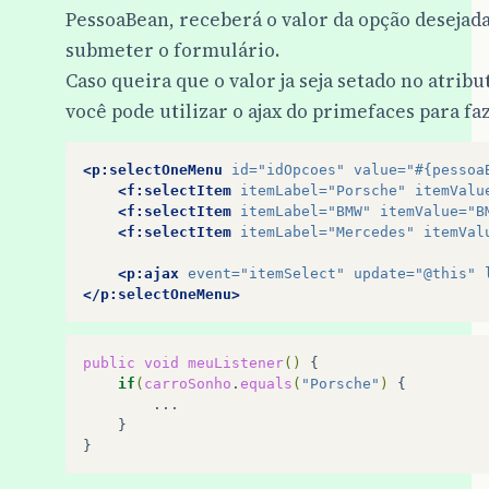
PessoaBean, receberá o valor da opção desejada,
submeter o formulário.
Caso queira que o valor ja seja setado no atrib
você pode utilizar o ajax do primefaces para faz
<p:selectOneMenu
id=
"idOpcoes"
value=
"#{pessoa
<f:selectItem
itemLabel=
"Porsche"
itemValu
<f:selectItem
itemLabel=
"BMW"
itemValue=
"B
<f:selectItem
itemLabel=
"Mercedes"
itemVal
<p:ajax
event=
"itemSelect"
update=
"@this"
</p:selectOneMenu>
public
void
meuListener
()
if
(
carroSonho
.
equals
(
"Porsche"
)
}
