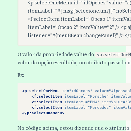
<p:selectOneMenu id=“idOpcoes” value="#{t
itemLabel="#{ msg[‘selecione.um’] }" noSe
<f:selectItem itemLabel=“Opcao 1” itemVal
itemLabel=“Opcao 2” itemValue=“2” /> <p:a
listener="#{meuBBean.changePanel}" /> <
O valor da propriedade value do
<p:selectOneM
valor da opção escolhida, no atributo passado 
Ex:
<p:selectOneMenu
id=
"idOpcoes"
value=
"#{pessoa
<f:selectItem
itemLabel=
"Porsche"
itemValu
<f:selectItem
itemLabel=
"BMW"
itemValue=
"B
<f:selectItem
itemLabel=
"Mercedes"
itemVal
</p:selectOneMenu>
No código acima, estou dizendo que o atributo