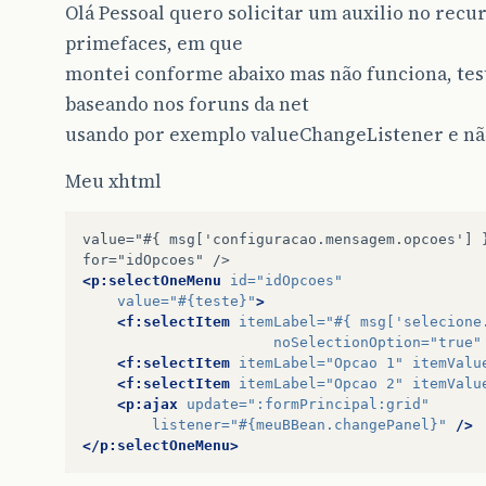
Olá Pessoal quero solicitar um auxilio no rec
primefaces, em que
montei conforme abaixo mas não funciona, test
baseando nos foruns da net
usando por exemplo valueChangeListener e nã
Meu xhtml
value="#{
msg['configuracao.mensagem.opcoes']
for="idOpcoes"
<p:selectOneMenu
id=
"idOpcoes"
value=
"#{teste}"
>
<f:selectItem
itemLabel=
"#{ msg['selecione
noSelectionOption=
"true"
<f:selectItem
itemLabel=
"Opcao 1"
itemValu
<f:selectItem
itemLabel=
"Opcao 2"
itemValu
<p:ajax
update=
":formPrincipal:grid"
listener=
"#{meuBBean.changePanel}"
/>
</p:selectOneMenu>