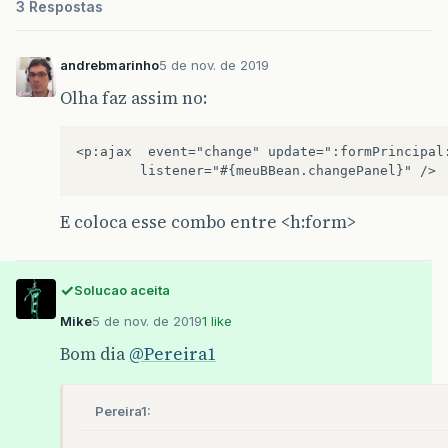
3 Respostas
andrebmarinho
5 de nov. de 2019
Olha faz assim no:
<p:ajax  event="change" update=":formPrincipal:
E coloca esse combo entre <h:form>
Solucao aceita
Mike
5 de nov. de 2019
1 like
Bom dia
@Pereira1
Pereira1: