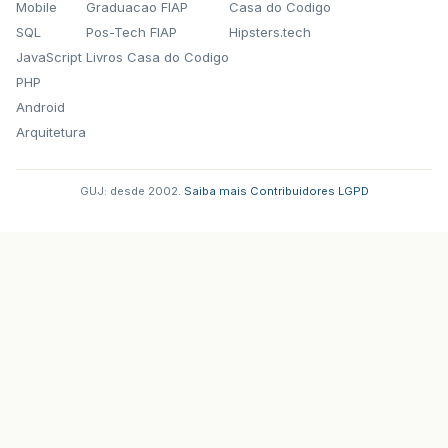
Mobile
Graduacao FIAP
Casa do Codigo
SQL
Pos-Tech FIAP
Hipsters.tech
JavaScript
Livros Casa do Codigo
PHP
Android
Arquitetura
GUJ: desde 2002.
·
Saiba mais
·
Contribuidores
·
LGPD