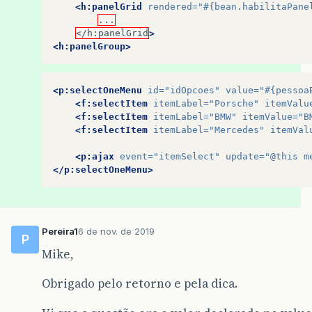
<h:panelGrid
rendered=
"#{bean.habilitaPane
...
</h:panelGrid
>
<h:panelGroup>
<p:selectOneMenu
id=
"idOpcoes"
value=
"#{pessoa
<f:selectItem
itemLabel=
"Porsche"
itemValu
<f:selectItem
itemLabel=
"BMW"
itemValue=
"B
<f:selectItem
itemLabel=
"Mercedes"
itemVal
<p:ajax
event=
"itemSelect"
update=
"@this m
</p:selectOneMenu>
Pereira1
6 de nov. de 2019
P
Mike,
Obrigado pelo retorno e pela dica.