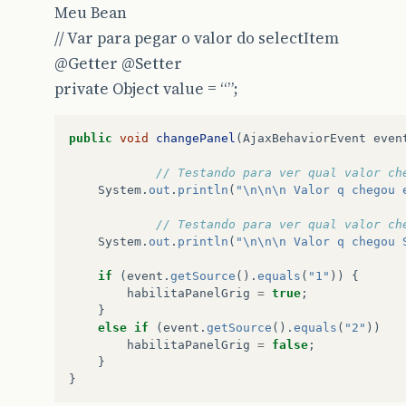
Meu Bean
// Var para pegar o valor do selectItem
@Getter
@Setter
private Object value = “”;
public
void
changePanel
(
AjaxBehaviorEvent
even
// Testando para ver qual valor ch
System
.
out
.
println
(
"\n\n\n Valor q chegou 
// Testando para ver qual valor ch
System
.
out
.
println
(
"\n\n\n Valor q chegou 
if
(
event
.
getSource
().
equals
(
"1"
))
{
habilitaPanelGrig
=
true
;
}
else
if
(
event
.
getSource
().
equals
(
"2"
))
habilitaPanelGrig
=
false
;
}
}