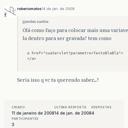
roberiomatos
14 de jan. de 2008
jjander.cunha:
Olá como faço para colocar mais uma variave
la dentro para ser gravada? tem como
a href="suaServlet?parametro=TextoBlaBla"> 

Seria isso q vc ta querendo saber...?
CRIADO
ULTIMA RESPOSTA
RESPOSTAS
11 de janeiro de 2008
14 de jan. de 2008
4
PARTICIPANTES
3