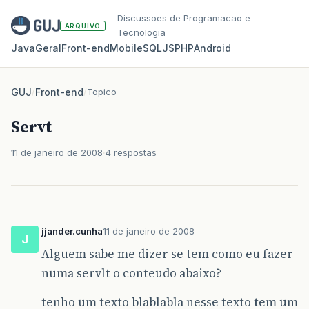
Discussoes de Programacao e
ARQUIVO
Tecnologia
Java
Geral
Front‑end
Mobile
SQL
JS
PHP
Android
GUJ
/
Front-end
/
Topico
Servt
11 de janeiro de 2008
4 respostas
jjander.cunha
11 de janeiro de 2008
J
Alguem sabe me dizer se tem como eu fazer
numa servlt o conteudo abaixo?
tenho um texto blablabla nesse texto tem um