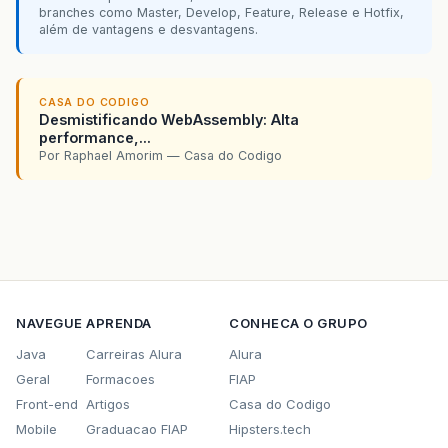
branches como Master, Develop, Feature, Release e Hotfix,
além de vantagens e desvantagens.
CASA DO CODIGO
Desmistificando WebAssembly: Alta
performance,...
Por Raphael Amorim — Casa do Codigo
NAVEGUE
APRENDA
CONHECA O GRUPO
Java
Carreiras Alura
Alura
Geral
Formacoes
FIAP
Front-end
Artigos
Casa do Codigo
Mobile
Graduacao FIAP
Hipsters.tech