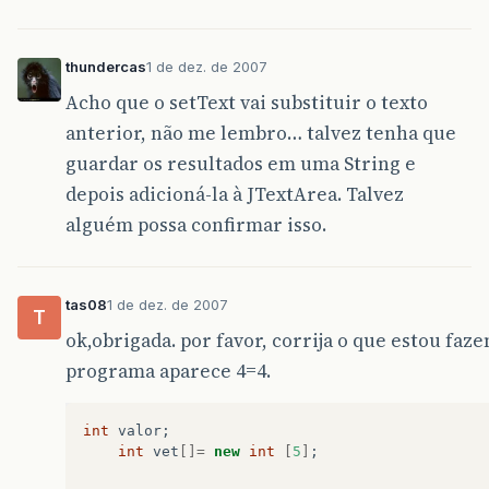
thundercas
1 de dez. de 2007
Acho que o setText vai substituir o texto
anterior, não me lembro… talvez tenha que
guardar os resultados em uma String e
depois adicioná-la à JTextArea. Talvez
alguém possa confirmar isso.
tas08
1 de dez. de 2007
T
ok,obrigada. por favor, corrija o que estou faz
programa aparece 4=4.
int
valor
;
int
vet
[]=
new
int
[
5
]
;