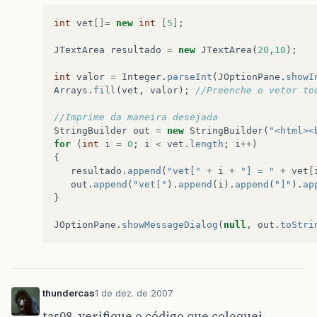
int
vet
[]=
new
int
[
5
]
;
JTextArea
resultado
=
new
JTextArea
(
20
,
10
);
int
valor
=
Integer
.
parseInt
(
JOptionPane
.
showI
Arrays
.
fill
(
vet
,
valor
);
//Preenche o vetor to
//Imprime da maneira desejada
StringBuilder
out
=
new
StringBuilder
(
"<html><
for
(
int
i
=
0
;
i
<
vet
.
length
;
i
++
)
{
resultado
.
append
(
"vet["
+
i
+
"] = "
+
vet
[
out
.
append
(
"vet["
).
append
(
i
).
append
(
"]"
).
ap
}
JOptionPane
.
showMessageDialog
(
null
,
out
.
toStri
thundercas
1 de dez. de 2007
tas08, verifique o código que coloquei