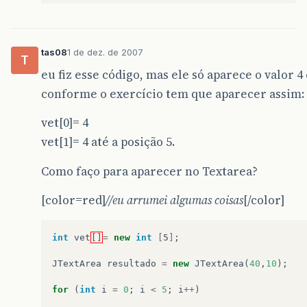
tas08
1 de dez. de 2007
T
eu fiz esse código, mas ele só aparece o valor 4
conforme o exercício tem que aparecer assim:
vet[0]= 4
vet[1]= 4 até a posição 5.
Como faço para aparecer no Textarea?
[color=red]
//eu arrumei algumas coisas
[/color]
int
vet
[]
=
new
int
[
5
]
;
JTextArea
resultado
=
new
JTextArea
(
40
,
10
);
for
(
int
i
=
0
;
i
<
5
;
i
++
)