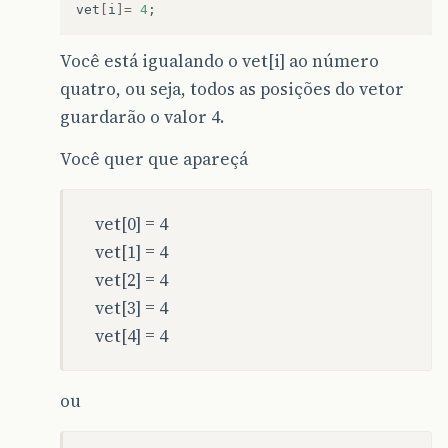
vet
[
i
]=
4
;
Você está igualando o vet[i] ao número
quatro, ou seja, todos as posições do vetor
guardarão o valor 4.
Você quer que apareçá
vet[0] = 4
vet[1] = 4
vet[2] = 4
vet[3] = 4
vet[4] = 4
ou