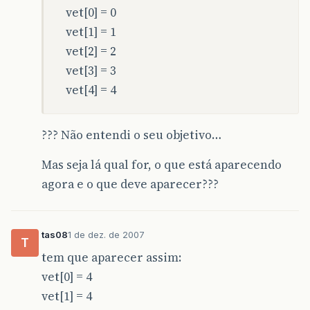
vet[0] = 0
vet[1] = 1
vet[2] = 2
vet[3] = 3
vet[4] = 4
??? Não entendi o seu objetivo…
Mas seja lá qual for, o que está aparecendo
agora e o que deve aparecer???
tas08
1 de dez. de 2007
T
tem que aparecer assim:
vet[0] = 4
vet[1] = 4