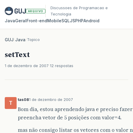
Discussoes de Programacao e
ARQUIVO
Tecnologia
Java
Geral
Front‑end
Mobile
SQL
JS
PHP
Android
GUJ
/
Java
/
Topico
setText
1 de dezembro de 2007
12 respostas
tas08
1 de dezembro de 2007
T
Bom dia, estou aprendendo java e preciso faz
preencha vetor de 5 posições com valor=4.
mas não consigo listar os vetores com o valor n