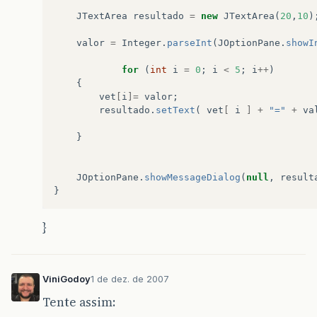
JTextArea
resultado
=
new
JTextArea
(
20
,
10
)
valor
=
Integer
.
parseInt
(
JOptionPane
.
showI
for
(
int
i
=
0
;
i
<
5
;
i
++
)
{
vet
[
i
]=
valor
;
resultado
.
setText
(
vet
[
i
]
+
"="
+
va
}
JOptionPane
.
showMessageDialog
(
null
,
result
}
}
ViniGodoy
1 de dez. de 2007
Tente assim: