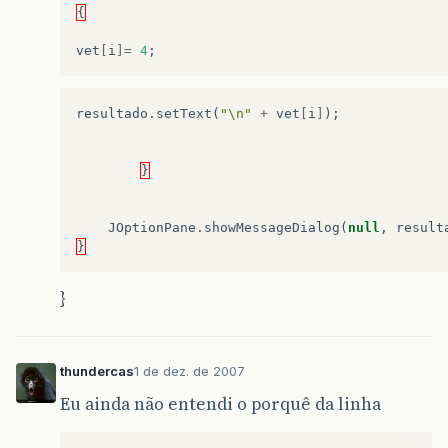
{
vet
[
i
]=
4
;
resultado
.
setText
(
"\n"
+
vet
[
i
]
);
}
JOptionPane
.
showMessageDialog
(
null
,
result
}
}
thundercas
1 de dez. de 2007
Eu ainda não entendi o porquê da linha