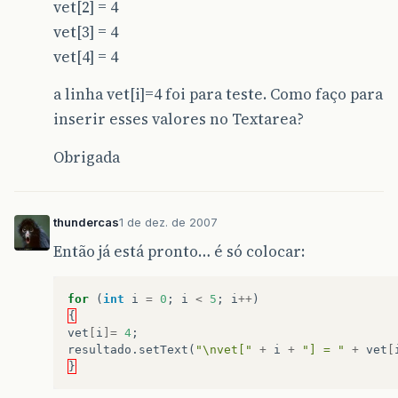
vet[2] = 4
vet[3] = 4
vet[4] = 4
a linha vet[i]=4 foi para teste. Como faço para
inserir esses valores no Textarea?
Obrigada
thundercas
1 de dez. de 2007
Então já está pronto… é só colocar:
for
(
int
i
=
0
;
i
<
5
;
i
++
)
{
vet
[
i
]=
4
;
resultado
.
setText
(
"\nvet["
+
i
+
"] = "
+
vet
[
}