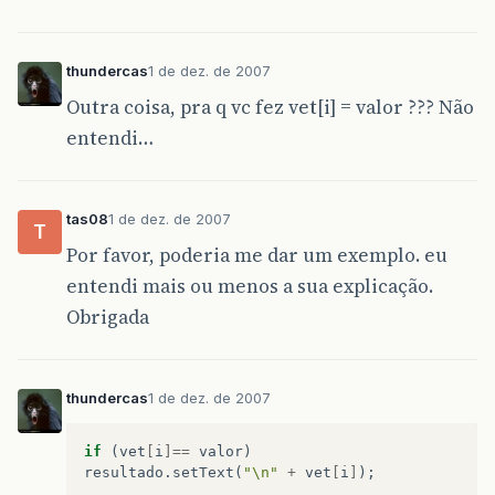
thundercas
1 de dez. de 2007
Outra coisa, pra q vc fez vet[i] = valor ??? Não
entendi…
tas08
1 de dez. de 2007
T
Por favor, poderia me dar um exemplo. eu
entendi mais ou menos a sua explicação.
Obrigada
thundercas
1 de dez. de 2007
if
(
vet
[
i
]==
valor
)
resultado
.
setText
(
"\n"
+
vet
[
i
]
);