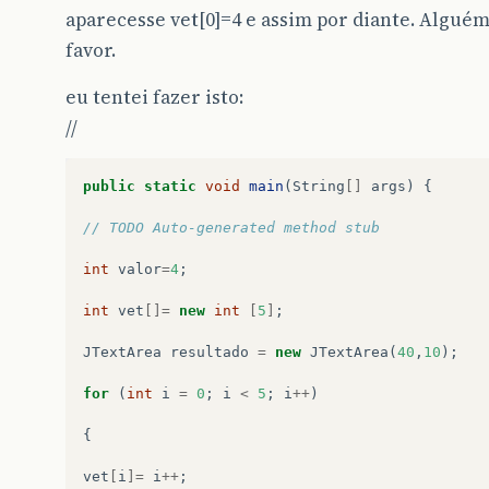
aparecesse vet[0]=4 e assim por diante. Algué
favor.
eu tentei fazer isto:
//
public
static
void
main
(
String
[]
args
)
{
// TODO Auto-generated method stub
int
valor
=
4
;
int
vet
[]=
new
int
[
5
]
;
JTextArea
resultado
=
new
JTextArea
(
40
,
10
);
for
(
int
i
=
0
;
i
<
5
;
i
++
)
{
vet
[
i
]=
i
++
;