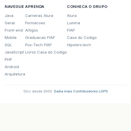
NAVEGUE
APRENDA
CONHECA O GRUPO
Java
Carreiras Alura
Alura
Geral
Formacoes
Lumina
Front-end
Artigos
FIAP
Mobile
Graduacao FIAP
Casa do Codigo
SQL
Pos-Tech FIAP
Hipsters.tech
JavaScript
Livros Casa do Codigo
PHP
Android
Arquitetura
GUJ: desde 2002.
·
Saiba mais
·
Contribuidores
·
LGPD