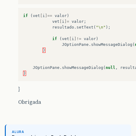
if
(
vet
[
i
]==
valor
)
vet
[
i
]=
valor
;
resultado
.
setText
(
"\n"
);
if
(
vet
[
i
]!=
valor
)
JOptionPane
.
showMessageDialog
(
}
JOptionPane
.
showMessageDialog
(
null
,
result
}
}
Obrigada
ALURA