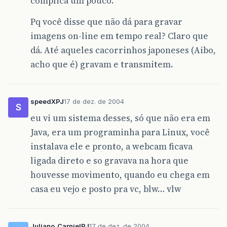
complica um pouco.
Pq você disse que não dá para gravar
imagens on-line em tempo real? Claro que
dá. Até aqueles cacorrinhos japoneses (Aibo,
acho que é) gravam e transmitem.
speedXPJ
17 de dez. de 2004
S
eu vi um sistema desses, só que não era em
Java, era um programinha para Linux, você
instalava ele e pronto, a webcam ficava
ligada direto e so gravava na hora que
houvesse movimento, quando eu chega em
casa eu vejo e posto pra vc, blw… vlw
Juliano_CarnielPJ
17 de dez. de 2004