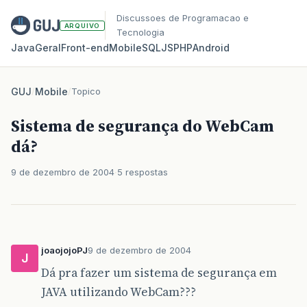
Discussoes de Programacao e
ARQUIVO
Tecnologia
Java
Geral
Front‑end
Mobile
SQL
JS
PHP
Android
GUJ
/
Mobile
/
Topico
Sistema de segurança do WebCam
dá?
9 de dezembro de 2004
5 respostas
joaojojoPJ
9 de dezembro de 2004
J
Dá pra fazer um sistema de segurança em
JAVA utilizando WebCam???