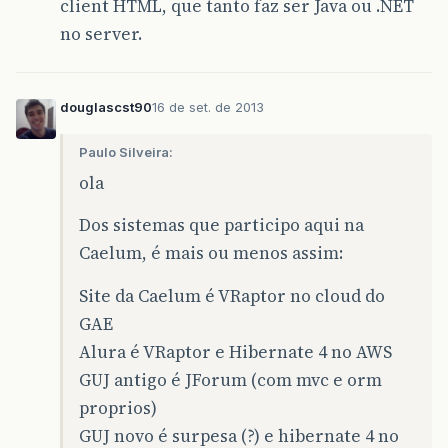
client HTML, que tanto faz ser Java ou .NET
no server.
douglascst90
16 de set. de 2013
Paulo Silveira:
ola
Dos sistemas que participo aqui na
Caelum, é mais ou menos assim:
Site da Caelum é VRaptor no cloud do
GAE
Alura é VRaptor e Hibernate 4 no AWS
GUJ antigo é JForum (com mvc e orm
proprios)
GUJ novo é surpesa (?) e hibernate 4 no