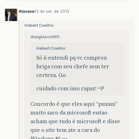
Ataxexe
13 de set. de 2013
Hebert Coelho:
douglascst90:
Hebert Coelho:
Só ñ entendi pq vc comprou
briga com seu chefe sem ter
certeza. O.o
cuidado com isso rapaz! =P
Concordo é que eles aqui “puxam”
muito saco da microsoft entao
acham que tudo é microsoft e disse
que o site tem ate a cara do
Windows 8!! ¬¬