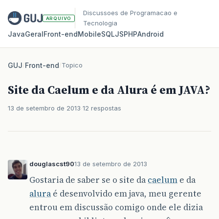
Discussoes de Programacao e
ARQUIVO
Tecnologia
Java
Geral
Front‑end
Mobile
SQL
JS
PHP
Android
GUJ
/
Front-end
/
Topico
Site da Caelum e da Alura é em JAVA?
13 de setembro de 2013
12 respostas
douglascst90
13 de setembro de 2013
Gostaria de saber se o site da
caelum
e da
alura
é desenvolvido em java, meu gerente
entrou em discussão comigo onde ele dizia