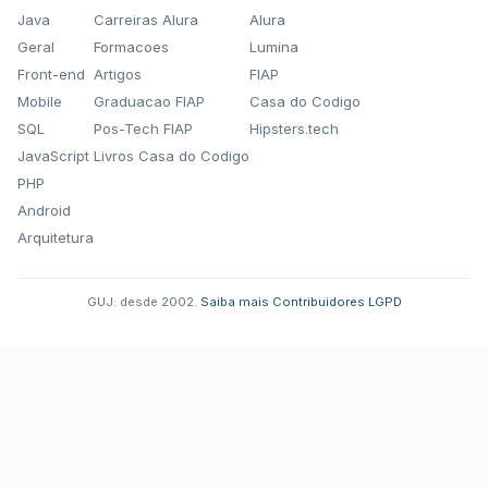
Java
Carreiras Alura
Alura
Geral
Formacoes
Lumina
Front-end
Artigos
FIAP
Mobile
Graduacao FIAP
Casa do Codigo
SQL
Pos-Tech FIAP
Hipsters.tech
JavaScript
Livros Casa do Codigo
PHP
Android
Arquitetura
GUJ: desde 2002.
·
Saiba mais
·
Contribuidores
·
LGPD