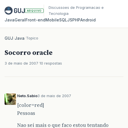
Discussoes de Programacao e
ARQUIVO
Tecnologia
Java
Geral
Front‑end
Mobile
SQL
JS
PHP
Android
GUJ
/
Java
/
Topico
Socorro oracle
3 de maio de 2007
10 respostas
Neto.Sabio
3 de maio de 2007
[color=red]
Pessoas
Nao sei mais o que faco estou tentando