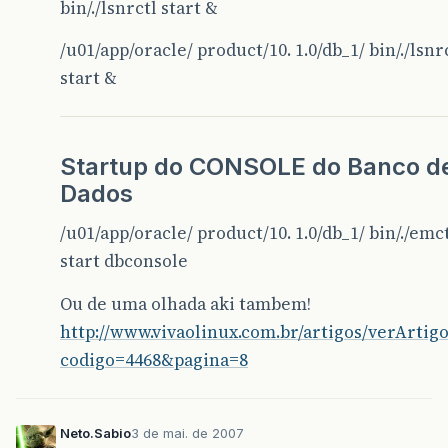
bin/./lsnrctl start &
/u01/app/oracle/ product/10. 1.0/db_1/ bin/./lsnr
start &
Startup do CONSOLE do Banco d
Dados
/u01/app/oracle/ product/10. 1.0/db_1/ bin/./emc
start dbconsole
Ou de uma olhada aki tambem!
http://www.vivaolinux.com.br/artigos/verArtig
codigo=4468&pagina=8
Neto.Sabio
3 de mai. de 2007