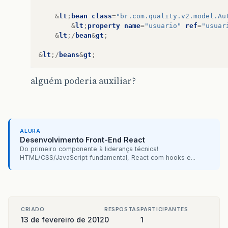
&
lt
;
bean
class
=
"br.com.quality.v2.model.Au
&
lt
;
property
name
=
"usuario"
ref
=
"usuar
&
lt
;/
bean
&
gt
;
&
lt
;/
beans
&
gt
;
alguém poderia auxiliar?
ALURA
Desenvolvimento Front-End React
Do primeiro componente à liderança técnica!
HTML/CSS/JavaScript fundamental, React com hooks e...
CRIADO
RESPOSTAS
PARTICIPANTES
13 de fevereiro de 2012
0
1