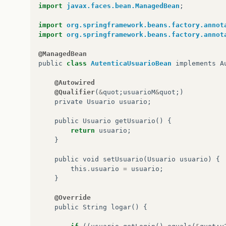
import
javax.faces.bean.ManagedBean
;
import
org.springframework.beans.factory.annot
import
org.springframework.beans.factory.annot
@ManagedBean
public
class
AutenticaUsuarioBean
implements
A
@Autowired
@Qualifier
(
&
quot
;
usuarioM
&
quot
;)
private
Usuario
usuario
;
public
Usuario
getUsuario
()
{
return
usuario
;
}
public
void
setUsuario
(
Usuario
usuario
)
{
this
.
usuario
=
usuario
;
}
@Override
public
String
logar
()
{