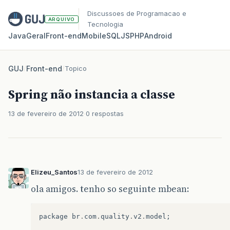
Discussoes de Programacao e
ARQUIVO
Tecnologia
Java
Geral
Front‑end
Mobile
SQL
JS
PHP
Android
GUJ
/
Front-end
/
Topico
Spring não instancia a classe
13 de fevereiro de 2012
0 respostas
Elizeu_Santos
13 de fevereiro de 2012
ola amigos. tenho so seguinte mbean:
package
br
.
com
.
quality
.
v2
.
model
;