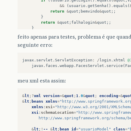
if
((
usuario
.
getLogin
()
.
equals
(
&
quot
;
v
&&
(
usuario
.
getSenha
()
.
equals
(
return
&
quot
;
bemvindo
&
quot
;;
}
return
&
quot
;
falhalogin
&
quot
;;
}
}
feito apenas para testes, problema é que quan
seguinte erro:
javax
.
servlet
.
ServletException
:
/
login
.
xhtml
@
javax
.
faces
.
webapp
.
FacesServlet
.
service
(
Fa
meu xml esta assim:
&
lt
;?
xml
version
=&
quot
;
1
.
0
&
quot
;
encoding
=&
quo
&
lt
;
beans
xmlns
=
"http://www.springframework.or
xmlns
:
xsi
=
"http://www.w3.org/2001/XMLSchem
xsi
:
schemaLocation
=
"http://www.springframe
       http://www.springframework.org/schema/b
&
lt
;!
--
&
lt
;
bean
id
=
"usuarioModel"
class
=
"