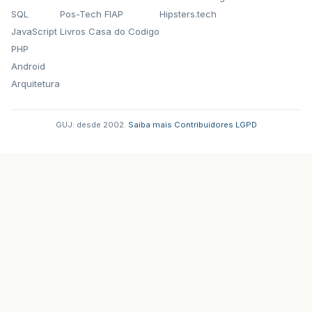
SQL
Pos-Tech FIAP
Hipsters.tech
JavaScript
Livros Casa do Codigo
PHP
Android
Arquitetura
GUJ: desde 2002.
·
Saiba mais
·
Contribuidores
·
LGPD