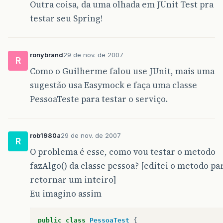
Outra coisa, da uma olhada em JUnit Test pra
testar seu Spring!
ronybrand
29 de nov. de 2007
R
Como o Guilherme falou use JUnit, mais uma
sugestão usa Easymock e faça uma classe
PessoaTeste para testar o serviço.
rob1980a
29 de nov. de 2007
R
O problema é esse, como vou testar o metodo
fazAlgo() da classe pessoa? [editei o metodo pa
retornar um inteiro]
Eu imagino assim
public
class
PessoaTest
{