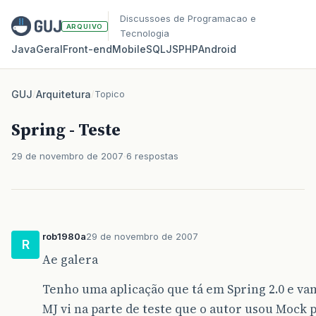
Discussoes de Programacao e
ARQUIVO
Tecnologia
Java
Geral
Front‑end
Mobile
SQL
JS
PHP
Android
GUJ
/
Arquitetura
/
Topico
Spring - Teste
29 de novembro de 2007
6 respostas
rob1980a
29 de novembro de 2007
R
Ae galera
Tenho uma aplicação que tá em Spring 2.0 e vam
MJ vi na parte de teste que o autor usou Mock p